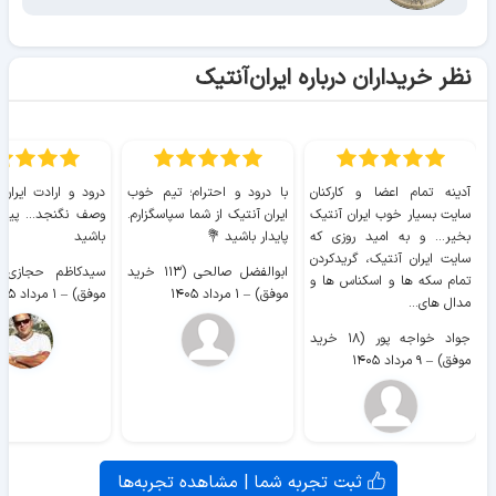
نظر خریداران درباره ایران‌آنتیک
آدینه تمام اعضا و کارکنان
با درود و احترام؛ تیم خوب
درود و ارادت ایران
سایت بسیار خوب ايران آنتیک
ایران آنتیک از شما سپاسگزارم.
وصف نگنجد... پیروز
بخیر... و به امید روزی که
پایدار باشید 💐
باشید
سایت ايران آنتیک، گریدکردن
ابوالفضل صالحی (۱۱۳ خرید
تمام سکه ها و اسکناس ها و
موفق)
–
۱ مرداد ۱۴۰۵
موفق)
–
۱ مرداد ۱۴۰۵
مدال های...
جواد خواجه پور (۱۸ خرید
موفق)
–
۹ مرداد ۱۴۰۵
ثبت تجربه شما | مشاهده تجربه‌ها