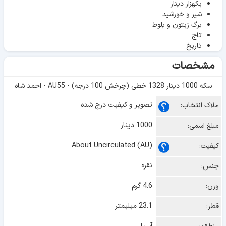
یکهزار دینار
شیر و خورشید
برگ زیتون و بلوط
تاج
تاریخ
مشخصات
سکه 1000 دینار 1328 خطی (چرخش 100 درجه) - AU55 - احمد شاه
تصویر و کیفیت درج شده
ملاک انتخاب:
1000 دینار
مبلغ اسمی:
About Uncirculated (AU)
کیفیت:
نقره
جنس:
4.6 گرم
وزن:
23.1 میلیمتر
قطر: