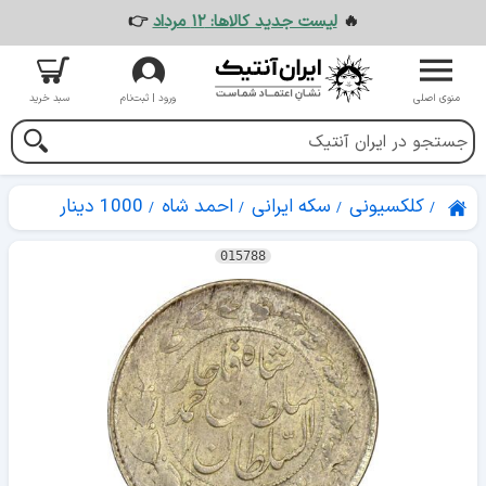
🔥
لیست جدید کالاها: ۱۲ مرداد
👉
منوی اصلی
ورود | ثبت‌نام
سبد خرید
کلکسیونی
سکه ایرانی
احمد شاه
1000 دینار
015788