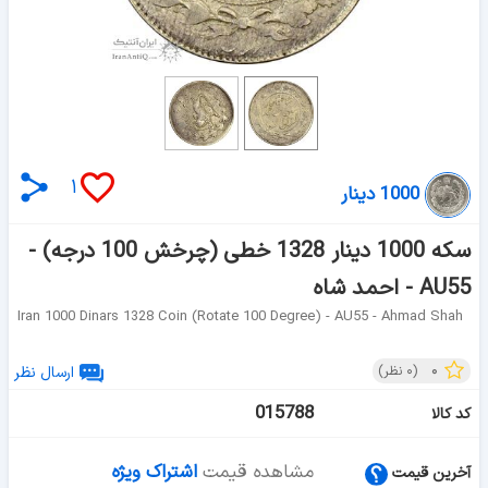
۱
1000 دینار
سکه 1000 دینار 1328 خطی (چرخش 100 درجه) -
AU55 - احمد شاه
Iran 1000 Dinars 1328 Coin (rotate 100 Degree) - AU55 - Ahmad Shah
۰
(
۰
نظر)
ارسال نظر
015788
کد کالا
مشاهده قیمت
اشتراک ویژه
آخرین قیمت