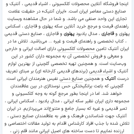
اینجا فروشگاه آنلاین محصولات کلکسیونی ، اشیاء قدیمی ، آنتیک و
صنایع دستی معاصر ایران است. «ایران آنتیک» در حقیقت علامت
تجاری این واحد صنفی می باشد. و شما در حال مشاهده وبسایت
راهنمای قیمت و مرجع خرید آنلاین سکه پهلوی و قاجاری ، اسکناس
پهلوی و
قاجاری
، مدال یادبود
پهلوی
و قاجاری ، صنایع دستی قدیمی
، کتاب تخصصی و راهنمای قیمت و غیره ... می‌باشید. تلاش ما در
ایران آنتیک تامین
محصولات کلکسیونی
دارای اصالت ایرانی و خارجی
و معرفی و فروش تخصصی آن به مجموعه داران کشور در این
وب‌سایت است. و همچنین تهیه تخصصی گلچینی از بهترین لوازم
آنتیک و
اشیاء قدیمی
(برندهای قدیمی کارخانه ای) بر مبنای تعریف
درست
آنتیک
و همچنین
صنایع دستی
نفیس هنرمندان ایرانی است.
گلچینی که باعث برانگیختگی حس نوستالژی در بین علاقمندان
خواهد شد. اما در اینجا بطور مرجع گونه به وجه کلکسیونی و
مجموعه داری ایران نظیر سکه ایرانی ، مدال یادبود ، اسکناس ایرانی ،
تمبر قدیمی و غیره که بسیار جامع و متنوع‌اند می‌پردازیم. در ایران
آنتیک جهت شناساندن فرهنگ و هنر به علاقمندان صنایع دستی ،
تلاش شده با جذب افراد کارشناس اقدام به تولید مقالات اختصاصی و
ارزنده نماییم تا دست ساخته های اصیل ایرانی مانند
قلم زنی
،