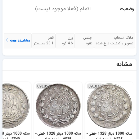
اتمام (فعلا موجود نیست)
وضعیت
ملاک انتخاب
جنس
وزن
قطر
مشاهده همه
تصویر و کیفیت درج شده
نقره
4.6 گرم
23.1 میلیمتر
مشابه
091857
091073
سکه 1000 دینار 1328 خطی -
سکه 1000 دینار 1328 خطی -