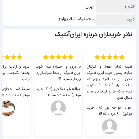
ایران
کشور:
محمدرضا شاه پهلوی
دوره:
نظر خریداران درباره ایران‌آنتیک
آدینه تمام اعضا و کارکنان
با درود و احترام؛ تیم خوب
درود و ارادت ایران
سایت بسیار خوب ايران آنتیک
ایران آنتیک از شما سپاسگزارم.
وصف نگنجد... پیروز
بخیر... و به امید روزی که
پایدار باشید 💐
باشید
سایت ايران آنتیک، گریدکردن
ابوالفضل صالحی (۱۱۳ خرید
تمام سکه ها و اسکناس ها و
موفق)
–
۱ مرداد ۱۴۰۵
موفق)
–
۱ مرداد ۱۴۰۵
مدال های...
جواد خواجه پور (۱۸ خرید
موفق)
–
۹ مرداد ۱۴۰۵