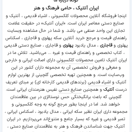
کوتاه درباره ما
ایران آنتیک ، حامی فرهنگ و هنر
اینجا فروشگاه آنلاین محصولات کلکسیونی ، اشیاء قدیمی ، آنتیک و
صنایع دستی معاصر ایران است. «ایران آنتیک» در حقیقت علامت
تجاری این واحد صنفی می باشد. و شما در حال مشاهده وبسایت
راهنمای قیمت و مرجع خرید آنلاین سکه پهلوی و قاجاری ، اسکناس
پهلوی و
قاجاری
، مدال یادبود
پهلوی
و قاجاری ، صنایع دستی قدیمی
، کتاب تخصصی و راهنمای قیمت و غیره ... می‌باشید. تلاش ما در
ایران آنتیک تامین
محصولات کلکسیونی
دارای اصالت ایرانی و خارجی
و معرفی و فروش تخصصی آن به مجموعه داران کشور در این
وب‌سایت است. و همچنین تهیه تخصصی گلچینی از بهترین لوازم
آنتیک و
اشیاء قدیمی
(برندهای قدیمی کارخانه ای) بر مبنای تعریف
درست
آنتیک
و همچنین
صنایع دستی
نفیس هنرمندان ایرانی است.
گلچینی که باعث برانگیختگی حس نوستالژی در بین علاقمندان
خواهد شد. اما در اینجا بطور مرجع گونه به وجه کلکسیونی و
مجموعه داری ایران نظیر سکه ایرانی ، مدال یادبود ، اسکناس ایرانی ،
تمبر قدیمی و غیره که بسیار جامع و متنوع‌اند می‌پردازیم. در ایران
آنتیک جهت شناساندن فرهنگ و هنر به علاقمندان صنایع دستی ،