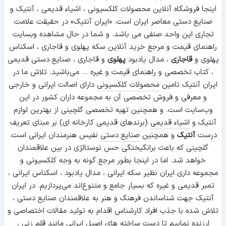
اینجا فروشگاه آنلاین محصولات کلکسیونی ، اشیاء قدیمی ، آنتیک و
صنایع دستی معاصر ایران است. «ایران آنتیک» در حقیقت علامت
تجاری این واحد صنفی می باشد. و شما در حال مشاهده وبسایت
راهنمای قیمت و مرجع خرید آنلاین سکه پهلوی و قاجاری ، اسکناس
پهلوی و
قاجاری
، مدال یادبود
پهلوی
و قاجاری ، صنایع دستی قدیمی
، کتاب تخصصی و راهنمای قیمت و غیره ... می‌باشید. تلاش ما در
ایران آنتیک تامین
محصولات کلکسیونی
دارای اصالت ایرانی و خارجی
و معرفی و فروش تخصصی آن به مجموعه داران کشور در این
وب‌سایت است. و همچنین تهیه تخصصی گلچینی از بهترین لوازم
آنتیک و
اشیاء قدیمی
(برندهای قدیمی کارخانه ای) بر مبنای تعریف
درست
آنتیک
و همچنین
صنایع دستی
نفیس هنرمندان ایرانی است.
گلچینی که باعث برانگیختگی حس نوستالژی در بین علاقمندان
خواهد شد. اما در اینجا بطور مرجع گونه به وجه کلکسیونی و
مجموعه داری ایران نظیر سکه ایرانی ، مدال یادبود ، اسکناس ایرانی ،
تمبر قدیمی و غیره که بسیار جامع و متنوع‌اند می‌پردازیم. در ایران
آنتیک جهت شناساندن فرهنگ و هنر به علاقمندان صنایع دستی ،
تلاش شده با جذب افراد کارشناس اقدام به تولید مقالات اختصاصی و
ارزنده نماییم تا دست ساخته های اصیل ایرانی مانند
قلم زنی
،