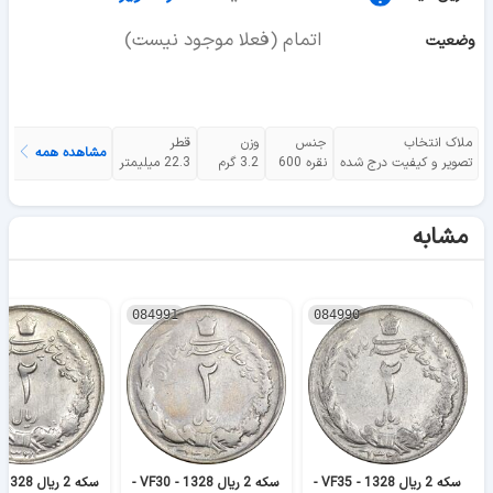
اتمام (فعلا موجود نیست)
وضعیت
ملاک انتخاب
جنس
وزن
قطر
مشاهده همه
تصویر و کیفیت درج شده
نقره 600
3.2 گرم
22.3 میلیمتر
مشابه
084991
084990
سکه 2 ریال 1328 - VF35 -
سکه 2 ریال 1328 - VF30 -