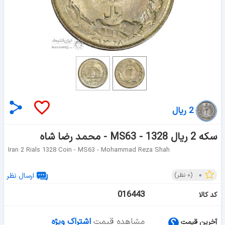
2 ریال
سکه 2 ریال 1328 - MS63 - محمد رضا شاه
Iran 2 Rials 1328 Coin - MS63 - Mohammad Reza Shah
۰
(
۰
نظر)
ارسال نظر
016443
کد کالا
مشاهده قیمت
اشتراک ویژه
آخرین قیمت