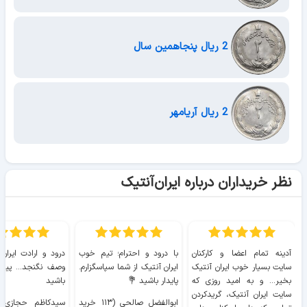
2 ریال پنجاهمین سال
2 ریال آریامهر
نظر خریداران درباره ایران‌آنتیک
آدینه تمام اعضا و کارکنان
با درود و احترام؛ تیم خوب
درود و ارادت ایران
سایت بسیار خوب ايران آنتیک
ایران آنتیک از شما سپاسگزارم.
وصف نگنجد... پیروز
بخیر... و به امید روزی که
پایدار باشید 💐
باشید
سایت ايران آنتیک، گریدکردن
ابوالفضل صالحی (۱۱۳ خرید