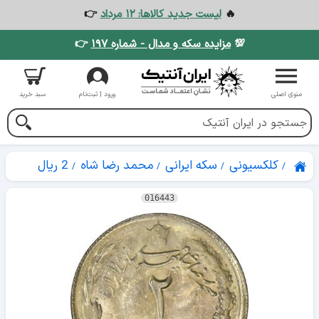
🔥
لیست جدید کالاها: ۱۲ مرداد
👉
💯
مزایده سکه و مدال - شماره ۱۹۷
👉
منوی اصلی
ورود | ثبت‌نام
سبد خرید
کلکسیونی
سکه ایرانی
محمد رضا شاه
2 ریال
016443