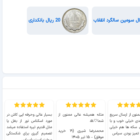
20 ریال بانکداری
منون از ارسال سریع
مثله همیشه عالی ممنون از
بسیار عالی وحرفه ایی کاش در
ب
دی خیلی خوب و با
شما🤍🙏
مورد اسکناس نور از بغل یا
ر
. سکه ها هم خیلی
مثل قدیم تیره استفاده میشد
محمدرضا شیری (۱۹ خرید
۹ 
 تمیز بودن. سپاس
تصمیم گیری برای شکستگی
موفق)
–
۱۵ تیر ۱۴۰۵
سخت است باسپاس