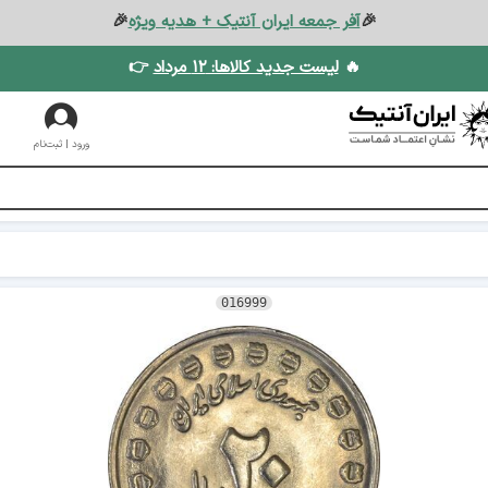
🎉
آفر جمعه ایران آنتیک + هدیه ویژه
🎉
🔥
لیست جدید کالاها: ۱۲ مرداد
👉
ورود | ثبت‌نام
016999