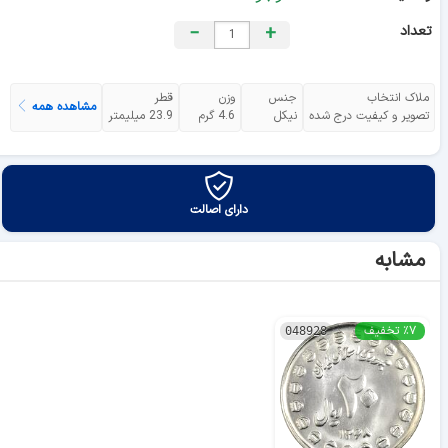
تعداد
+
−
ملاک انتخاب
جنس
وزن
قطر
مشاهده همه
تصویر و کیفیت درج شده
نیکل
4.6 گرم
23.9 میلیمتر
دارای اصالت
مشابه
٪۷ تخفیف
048928