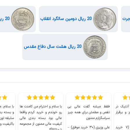
20 ریال دومین سالگرد انقلاب
20 ریال سومین سالگرد انقلاب
20 ریال هشت سال دفاع مقدس
 آنتیک در
فقط میشه گفت عالی بی
با سلام و احترام من کامنت ها
با سلام، م
 و برقرار
نقص و مطمئن برای همه چیز
رو خوندم و خرید کردم واقعا
و بسته بن
سپاسگزارم ممنون
عالی بود بسته بندی عالی
سلیقه تون
کیفیت عالی ممنون از مجموعه
باکیفیت و
سیدکاظم حجازی (۷ خرید
علی وزیری (۳۰ خرید موفق)
–
شما🫡🩷