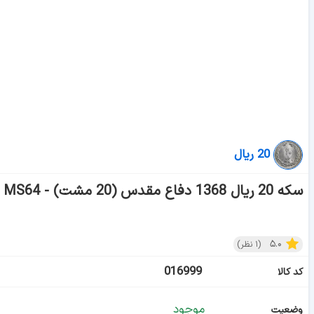
20 ریال
سکه 20 ریال 1368 دفاع مقدس (20 مشت) - MS64 - جمهوری اسلامی
۵.۰
(
۱
نظر)
016999
کد کالا
موجود
وضعیت