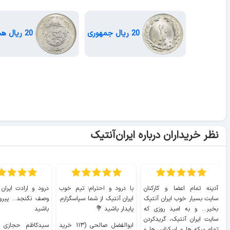
20 ریال جمهوری
20 ریال هجرت
نظر خریداران درباره ایران‌آنتیک
آدینه تمام اعضا و کارکنان
با درود و احترام؛ تیم خوب
درود و ارادت ایران
سایت بسیار خوب ايران آنتیک
ایران آنتیک از شما سپاسگزارم.
وصف نگنجد... پیروز
بخیر... و به امید روزی که
پایدار باشید 💐
باشید
سایت ايران آنتیک، گریدکردن
ابوالفضل صالحی (۱۱۳ خرید
تمام سکه ها و اسکناس ها و