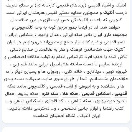
آنتیک و
اشیاء قدیمی
(برندهای قدیمی کارخانه ای) بر مبنای تعریف
درست
آنتیک
و همچنین
صنایع دستی
نفیس هنرمندان ایرانی است.
گلچینی که باعث برانگیختگی حس نوستالژی در بین علاقمندان
خواهد شد. اما در اینجا بطور مرجع گونه به وجه کلکسیونی و
مجموعه داری ایران نظیر سکه ایرانی ، مدال یادبود ، اسکناس ایرانی ،
تمبر قدیمی و غیره که بسیار جامع و متنوع‌اند می‌پردازیم. در ایران
آنتیک جهت شناساندن فرهنگ و هنر به علاقمندان صنایع دستی ،
تلاش شده با جذب افراد کارشناس اقدام به تولید مقالات اختصاصی و
ارزنده نماییم تا دست ساخته های اصیل ایرانی مانند
قلم زنی
،
فیروزه کوبی
،
میناکاری
،
خاتم کاری
،
رودوزی
ها و بسیاری دیگر را به
علاقمندان بشناسانیم. شما از طریق منوی سایت میتوانید دسته بندی
ها را مشاهده و به انبوهی از اشیاء قدیمی و کلکسیونی مانند
سکه
قدیمی
،
اسکناس قدیمی
،
سکه طلا
،
سکه نقره
،
سکه یادبود
، مدال
یادبود دوره پهلوی ،
سکه شاهی
، سکه قاجاری ،
اسکناس شاهی
و...،
کتاب راهنما و
لوازم جانبی
تخصصی ، و... دسترسی داشته باشید.
ایران آنتیک ، نشانه اطمینان شماست.