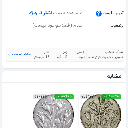
مشاهده قیمت
اشتراک ویژه
آخرین قیمت
اتمام (فعلا موجود نیست)
وضعیت
ملاک انتخاب
جنس
وزن
قطر
مشاهده همه
تصویر و کیفیت درج شده
نقره
1.2 گرم
16 میلیمتر
مشابه
٪۸ تخفیف
٪۱۰ تخفیف
087880
021483