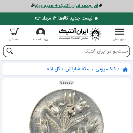
🎉
آفر جمعه ایران آنتیک + هدیه ویژه
🎉
🔥
لیست جدید کالاها: ۱۲ مرداد
👉
منوی اصلی
ورود | ثبت‌نام
سبد خرید
کلکسیونی
سکه شاباش
گل لاله
033335