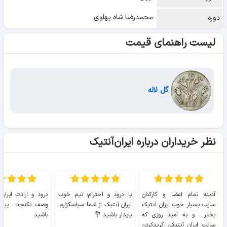
محمدرضا شاه پهلوی
دوره:
لیست راهنمای قیمت
گل لاله
نظر خریداران درباره ایران‌آنتیک
آدینه تمام اعضا و کارکنان
با درود و احترام؛ تیم خوب
درود و ارادت ایران
سایت بسیار خوب ايران آنتیک
ایران آنتیک از شما سپاسگزارم.
وصف نگنجد... پیروز
بخیر... و به امید روزی که
پایدار باشید 💐
باشید
سایت ايران آنتیک، گریدکردن