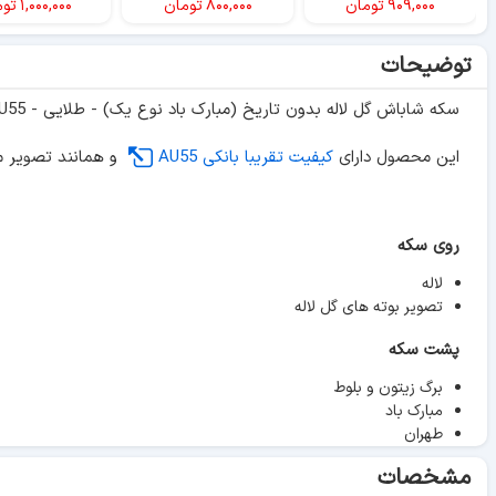
۹۰۹,۰۰۰
تومان
۸۰۰,۰۰۰
تومان
۱,۰۰۰,۰۰۰
توم
توضیحات
سکه شاباش گل لاله بدون تاریخ (مبارک باد نوع یک) - طلایی - AU55 - محمد رضا شاه
این محصول دارای
کیفیت تقریبا بانکی AU55
و همانند تصویر م
روی سکه
لاله
تصویر بوته های گل لاله
پشت سکه
برگ زیتون و بلوط
مبارک باد
طهران
مشخصات