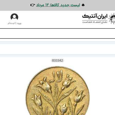
🔥
لیست جدید کالاها: ۱۲ مرداد
👉
ورود | ثبت‌نام
033342