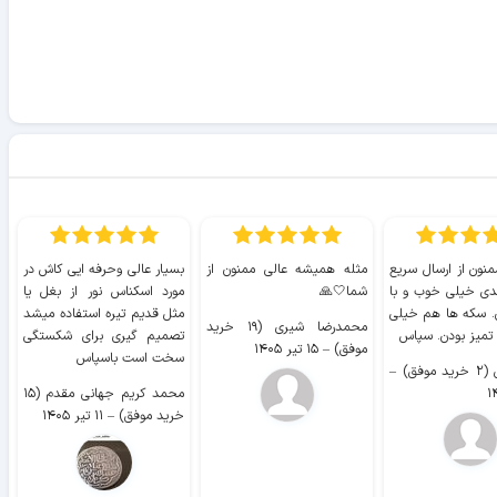
منون از ارسال سریع
مثله همیشه عالی ممنون از
بسیار عالی وحرفه ایی کاش در
ب
دی خیلی خوب و با
شما🤍🙏
مورد اسکناس نور از بغل یا
ر
. سکه ها هم خیلی
مثل قدیم تیره استفاده میشد
محمدرضا شیری (۱۹ خرید
۹ 
 تمیز بودن. سپاس
تصمیم گیری برای شکستگی
موفق)
–
۱۵ تیر ۱۴۰۵
سخت است باسپاس
وفق)
–
محمد کریم جهانی مقدم (۱۵
خرید موفق)
–
۱۱ تیر ۱۴۰۵