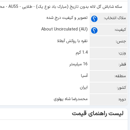
سکه شاباش گل لاله بدون تاریخ (مبارک باد نوع یک) - طلایی - AU55 - محمد رضا شاه
تصویر و کیفیت درج شده
ملاک انتخاب:
About Uncirculated (AU)
کیفیت:
نقره با روکش آبطلا
جنس:
1.4 گرم
وزن:
16 میلیمتر
قطر:
آسیا
منطقه:
ایران
کشور:
محمدرضا شاه پهلوی
دوره:
لیست راهنمای قیمت