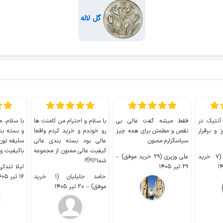
گل لاله
 آنتیک در
فقط میشه گفت عالی بی
با سلام و احترام من کامنت ها
با سلام، م
 و برقرار
نقص و مطمئن برای همه چیز
رو خوندم و خرید کردم واقعا
و بسته بن
سپاسگزارم ممنون
عالی بود بسته بندی عالی
سلیقه تون
کیفیت عالی ممنون از مجموعه
باکیفیت و
سیدکاظم حجازی (۷ خرید
علی وزیری (۲۹ خرید موفق)
–
شما🫡🩷
۲۹ تیر ۱۴۰۵
لیلا تندکی (۲ خرید م
حامد جلیلیان (۱ خرید
۱۶ تیر ۱۴۰۵
موفق)
–
۲۰ تیر ۱۴۰۵