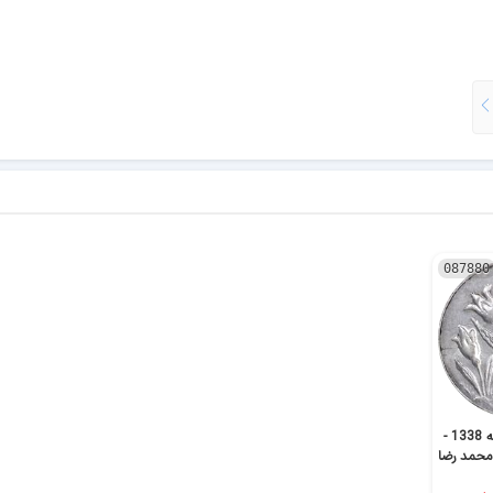
087880
سکه شاباش گل لاله 1338 -
اش - AU50 - محمد رضا