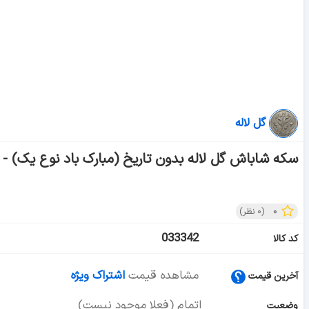
گل لاله
سکه شاباش گل لاله بدون تاریخ (مبارک باد نوع یک) - طلایی - AU55 - مح
۰
(
۰
نظر)
033342
کد کالا
مشاهده قیمت
اشتراک ویژه
آخرین قیمت
اتمام (فعلا موجود نیست)
وضعیت