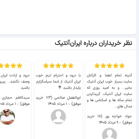
نظر خریداران درباره ایران‌آنتیک
آدینه تمام اعضا و کارکنان
با درود و احترام؛ تیم خوب
درود و ارادت ایران
سایت بسیار خوب ايران آنتیک
ایران آنتیک از شما سپاسگزارم.
وصف نگنجد... پیروز
بخیر... و به امید روزی که
پایدار باشید 💐
باشید
سایت ايران آنتیک، گریدکردن
ابوالفضل صالحی (۱۱۳ خرید
تمام سکه ها و اسکناس ها و
موفق)
–
۱ مرداد ۱۴۰۵
موفق)
–
۱ مرداد ۱۴۰۵
مدال های...
جواد خواجه پور (۱۸ خرید
موفق)
–
۹ مرداد ۱۴۰۵