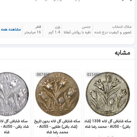
ملاک انتخاب
جنس
وزن
قطر
مشاهده همه
تصویر و کیفیت درج شده
نقره با روکش آبطلا
1.4 گرم
16 میلیمتر
مشابه
087497
021483
سکه شاباش گل لاله 1338 (شاد
سکه شاباش گل لاله بدون تاریخ
باش) - AU50 - محمد رضا شاه
(شاد باش) طلایی - AU55 -
شاد ب
محمد رضا شاه
شاه