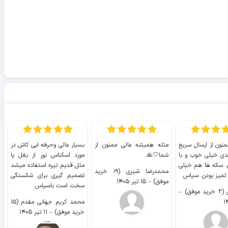
منون از ارسال سریع
مثله همیشه عالی ممنون از
بسیار عالی وحرفه ایی کاش در
ب
دی خیلی خوب و با
شما🤍🙏
مورد اسکناس نور از بغل یا
ر
. سکه ها هم خیلی
مثل قدیم تیره استفاده میشد
محمدرضا شیری (۱۹ خرید
۹ 
 تمیز بودن. سپاس
تصمیم گیری برای شکستگی
موفق)
–
۱۵ تیر ۱۴۰۵
سخت است باسپاس
وفق)
–
محمد کریم جهانی مقدم (۱۵
خرید موفق)
–
۱۱ تیر ۱۴۰۵