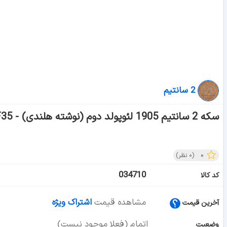
2 سانتیم
سکه 2 سانتیم 1905 لئوپولد دوم (نوشته هلندی) - VF35 - بلژیک
۰
(
۰
نظر)
034710
کد کالا
مشاهده قیمت
اشتراک ویژه
آخرین قیمت
اتمام (فعلا موجود نیست)
وضعیت