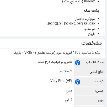
Braemt (نام طراح سکه)
پشت سکه
مونوگرام تاجدار
LEOPOLD II KONING DER BELGEN
دو ستاره
تاریخ
مشخصات
سکه 2 سانتیم 1905 لئوپولد دوم (نوشته هلندی) - VF35 - بلژیک
تصویر و کیفیت درج شده
ملاک انتخاب:
2 سانتیم
مبلغ اسمی:
Very Fine (VF)
کیفیت:
مس
جنس:
4 گرم
وزن: