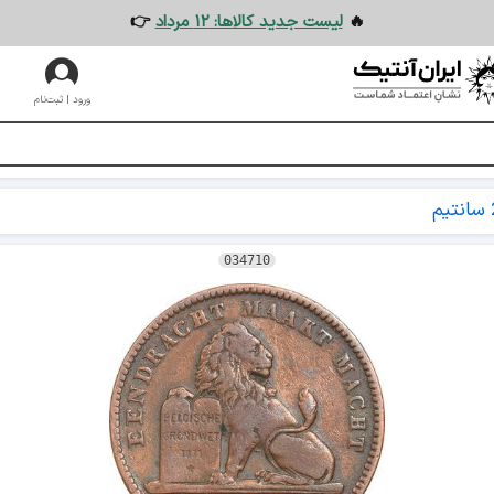
🔥
لیست جدید کالاها: ۱۲ مرداد
👉
ورود | ثبت‌نام
یم
034710