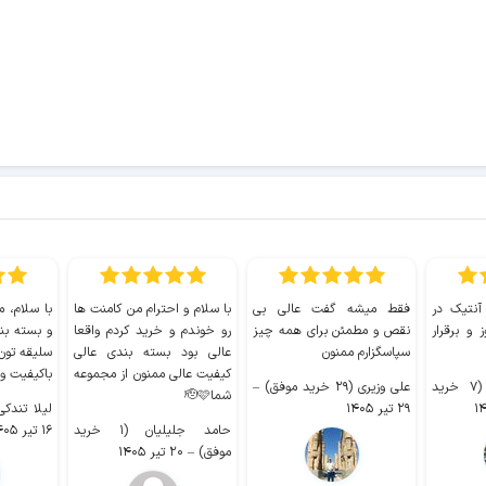
 آنتیک در
فقط میشه گفت عالی بی
با سلام و احترام من کامنت ها
با سلام، م
 و برقرار
نقص و مطمئن برای همه چیز
رو خوندم و خرید کردم واقعا
و بسته بن
سپاسگزارم ممنون
عالی بود بسته بندی عالی
سلیقه تون
کیفیت عالی ممنون از مجموعه
باکیفیت و
سیدکاظم حجازی (۷ خرید
علی وزیری (۲۹ خرید موفق)
–
شما🫡🩷
۲۹ تیر ۱۴۰۵
لیلا تندکی (۲ خرید م
حامد جلیلیان (۱ خرید
۱۶ تیر ۱۴۰۵
موفق)
–
۲۰ تیر ۱۴۰۵