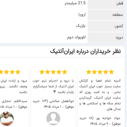
21.5 میلیمتر
قطر:
اروپا
منطقه:
بلژیک
کشور:
لئوپولد دوم
دوره:
نظر خریداران درباره ایران‌آنتیک
آدینه تمام اعضا و کارکنان
با درود و احترام؛ تیم خوب
درود و ارادت ایران
سایت بسیار خوب ايران آنتیک
ایران آنتیک از شما سپاسگزارم.
وصف نگنجد... پیروز
بخیر... و به امید روزی که
پایدار باشید 💐
باشید
سایت ايران آنتیک، گریدکردن
ابوالفضل صالحی (۱۱۳ خرید
تمام سکه ها و اسکناس ها و
موفق)
–
۱ مرداد ۱۴۰۵
موفق)
–
۱ مرداد ۱۴۰۵
مدال های...
جواد خواجه پور (۱۸ خرید
موفق)
–
۹ مرداد ۱۴۰۵