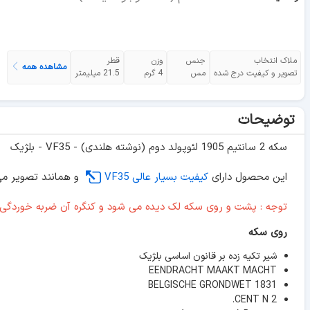
ملاک انتخاب
جنس
وزن
قطر
مشاهده همه
تصویر و کیفیت درج شده
مس
4 گرم
21.5 میلیمتر
توضیحات
سکه 2 سانتیم 1905 لئوپولد دوم (نوشته هلندی) - VF35 - بلژیک
این محصول دارای
کیفیت بسیار عالی VF35
و همانند تصویر می
توجه : پشت و روی سکه لک دیده می شود و کنگره آن ضربه خوردگی د
روی سکه
شیر تکیه زده بر قانون اساسی بلژیک
EENDRACHT MAAKT MACHT
BELGISCHE GRONDWET 1831
2 CENT N.