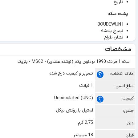
تاریخ
پشت سکه
BOUDEWIJN I
نیمرخ پادشاه
نشان طراح
مشخصات
سکه 1 فرانک 1990 بودئون یکم (نوشته هلندی) - MS62 - بلژیک
تصویر و کیفیت درج شده
ملاک انتخاب:
1 فرانک
مبلغ اسمی:
Uncirculated (UNC)
کیفیت:
استیل با روکش نیکل
جنس:
2.75 گرم
وزن:
18 میلیمتر
قطر: