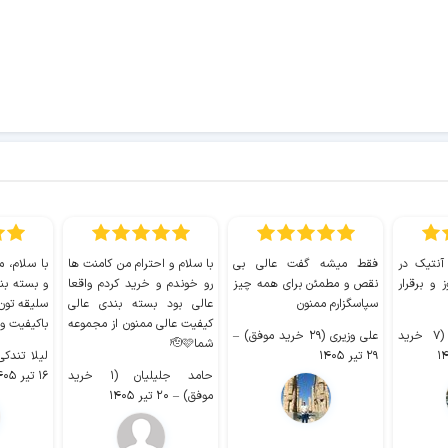
 آنتیک در
فقط میشه گفت عالی بی
با سلام و احترام من کامنت ها
با سلام، م
 و برقرار
نقص و مطمئن برای همه چیز
رو خوندم و خرید کردم واقعا
و بسته بن
سپاسگزارم ممنون
عالی بود بسته بندی عالی
سلیقه تون
کیفیت عالی ممنون از مجموعه
باکیفیت و
سیدکاظم حجازی (۷ خرید
علی وزیری (۲۹ خرید موفق)
–
شما🫡🩷
۲۹ تیر ۱۴۰۵
لیلا تندکی (۲ خرید م
حامد جلیلیان (۱ خرید
۱۶ تیر ۱۴۰۵
موفق)
–
۲۰ تیر ۱۴۰۵