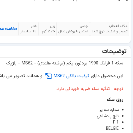
ملاک انتخاب
جنس
وزن
قطر
مشاهده هم
تصویر و کیفیت درج شده
استیل با روکش نیکل
2.75 گرم
18 میلیمتر
توضیحات
سکه 1 فرانک 1990 بودئون یکم (نوشته هلندی) - MS62 - بلژیک
این محصول دارای
کیفیت بانکی MS62
و همانند تصویر می باش
توجه : کنگره سکه ضربه خوردگی دارد.
روی سکه
ستاره سه پر
تاج پادشاهی
1 F
BELGIE