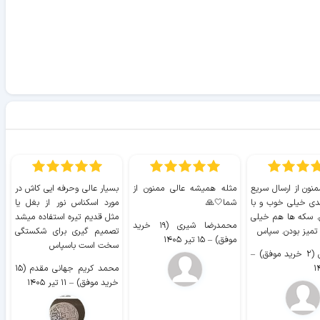
منون از ارسال سریع
مثله همیشه عالی ممنون از
بسیار عالی وحرفه ایی کاش در
ب
دی خیلی خوب و با
شما🤍🙏
مورد اسکناس نور از بغل یا
ر
. سکه ها هم خیلی
مثل قدیم تیره استفاده میشد
محمدرضا شیری (۱۹ خرید
۹ 
 تمیز بودن. سپاس
تصمیم گیری برای شکستگی
موفق)
–
۱۵ تیر ۱۴۰۵
سخت است باسپاس
وفق)
–
محمد کریم جهانی مقدم (۱۵
خرید موفق)
–
۱۱ تیر ۱۴۰۵