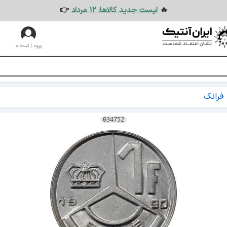
🔥
لیست جدید کالاها: ۱۲ مرداد
👉
ورود | ثبت‌نام
034752