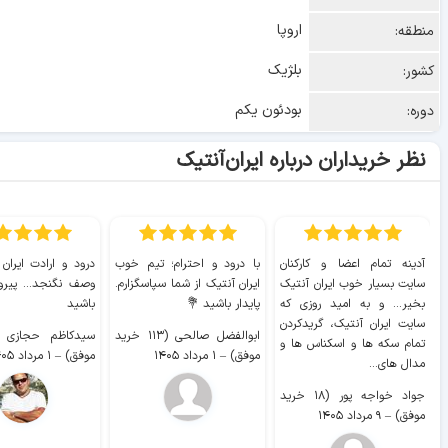
اروپا
منطقه:
بلژیک
کشور:
بودئون یکم
دوره:
نظر خریداران درباره ایران‌آنتیک
آدینه تمام اعضا و کارکنان
با درود و احترام؛ تیم خوب
درود و ارادت ایران
سایت بسیار خوب ايران آنتیک
ایران آنتیک از شما سپاسگزارم.
وصف نگنجد... پیروز
بخیر... و به امید روزی که
پایدار باشید 💐
باشید
سایت ايران آنتیک، گریدکردن
ابوالفضل صالحی (۱۱۳ خرید
تمام سکه ها و اسکناس ها و
موفق)
–
۱ مرداد ۱۴۰۵
موفق)
–
۱ مرداد ۱۴۰۵
مدال های...
جواد خواجه پور (۱۸ خرید
موفق)
–
۹ مرداد ۱۴۰۵