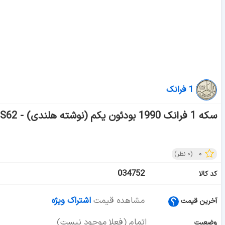
1 فرانک
سکه 1 فرانک 1990 بودئون یکم (نوشته هلندی) - MS62 - بلژیک
۰
(
۰
نظر)
034752
کد کالا
مشاهده قیمت
اشتراک ویژه
آخرین قیمت
اتمام (فعلا موجود نیست)
وضعیت