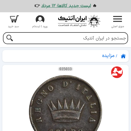
🔥
لیست جدید کالاها: ۱۲ مرداد
👉
منوی اصلی
ورود | ثبت‌نام
سبد خرید
مزایده
035033