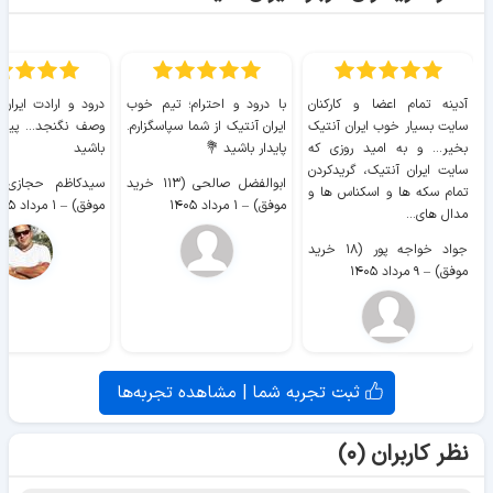
آدینه تمام اعضا و کارکنان
با درود و احترام؛ تیم خوب
درود و ارادت ایران
سایت بسیار خوب ايران آنتیک
ایران آنتیک از شما سپاسگزارم.
وصف نگنجد... پیروز
بخیر... و به امید روزی که
پایدار باشید 💐
باشید
سایت ايران آنتیک، گریدکردن
ابوالفضل صالحی (۱۱۳ خرید
تمام سکه ها و اسکناس ها و
موفق)
–
۱ مرداد ۱۴۰۵
موفق)
–
۱ مرداد ۱۴۰۵
مدال های...
جواد خواجه پور (۱۸ خرید
موفق)
–
۹ مرداد ۱۴۰۵
ثبت تجربه شما | مشاهده تجربه‌ها
نظر کاربران (۰)