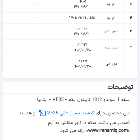
۱۴:۰۶،
۵
ام...زه
᠁
۱۴۰۱/۰۹/۲۱
۴
ام...زه
۱۱:۱۵، ۱۴۰۱/۰۹/۲۱
᠁
۰۲:۰۰،
۳
مص...شر
᠁
۱۴۰۱/۰۹/۲۱
۲۳:۲۱،
۲
عل...عب
᠁
۱۴۰۱/۰۹/۲۰
۲۱:۴۹،
۱
مح...نی
᠁
۱۴۰۱/۰۹/۲۰
توضیحات
سکه 1 سولدو 1812 ناپلئون یکم - VF35 - ایتالیا
این محصول دارای
کیفیت بسیار عالی VF35
و همانند
تصویر می باشد. سکه با کاور منقش به آرم
«
www.iranantiq.com
» ارائه می شود.