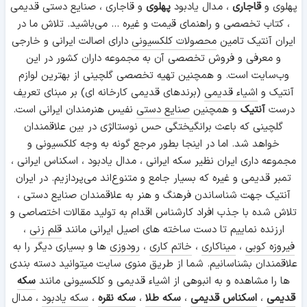
پهلوی و
قاجاری
، مدال یادبود
پهلوی
و قاجاری ، صنایع دستی قدیمی
، کتاب تخصصی و راهنمای قیمت و غیره ... می‌باشید. تلاش ما در
ایران آنتیک تامین
محصولات کلکسیونی
دارای اصالت ایرانی و خارجی
و معرفی و فروش تخصصی آن به مجموعه داران کشور در این
وب‌سایت است. و همچنین تهیه تخصصی گلچینی از بهترین لوازم
آنتیک و
اشیاء قدیمی
(برندهای قدیمی کارخانه ای) بر مبنای تعریف
درست
آنتیک
و همچنین
صنایع دستی
نفیس هنرمندان ایرانی است.
گلچینی که باعث برانگیختگی حس نوستالژی در بین علاقمندان
خواهد شد. اما در اینجا بطور مرجع گونه به وجه کلکسیونی و
مجموعه داری ایران نظیر سکه ایرانی ، مدال یادبود ، اسکناس ایرانی ،
تمبر قدیمی و غیره که بسیار جامع و متنوع‌اند می‌پردازیم. در ایران
آنتیک جهت شناساندن فرهنگ و هنر به علاقمندان صنایع دستی ،
تلاش شده با جذب افراد کارشناس اقدام به تولید مقالات اختصاصی و
ارزنده نماییم تا دست ساخته های اصیل ایرانی مانند
قلم زنی
،
فیروزه کوبی
،
میناکاری
،
خاتم کاری
،
رودوزی
ها و بسیاری دیگر را به
علاقمندان بشناسانیم. شما از طریق منوی سایت میتوانید دسته بندی
ها را مشاهده و به انبوهی از اشیاء قدیمی و کلکسیونی مانند
سکه
قدیمی
،
اسکناس قدیمی
،
سکه طلا
،
سکه نقره
،
سکه یادبود
، مدال