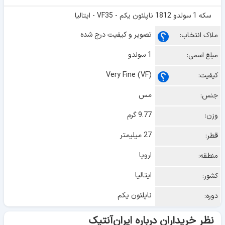
سکه 1 سولدو 1812 ناپلئون یکم - VF35 - ایتالیا
تصویر و کیفیت درج شده
ملاک انتخاب:
1 سولدو
مبلغ اسمی:
Very Fine (VF)
کیفیت:
مس
جنس:
9.77 گرم
وزن:
27 میلیمتر
قطر:
اروپا
منطقه:
ایتالیا
کشور:
ناپلئون یکم
دوره:
نظر خریداران درباره ایران‌آنتیک