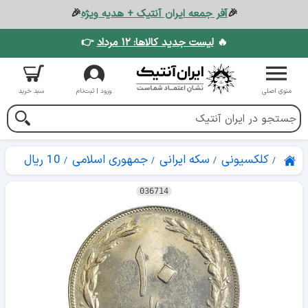
🎉
آفر جمعه ایران آنتیک + هدیه ویژه
🎉
🔥
لیست جدید کالاها: ۱۲ مرداد
👉
منوی اصلی
ورود | ثبت‌نام
سبد خرید
کلکسیونی
سکه ایرانی
جمهوری اسلامی
10 ریال
036714