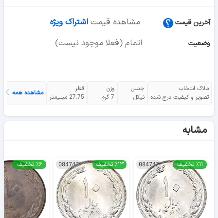
مشاهده قیمت
اشتراک ویژه
آخرین قیمت
اتمام (فعلا موجود نیست)
وضعیت
ملاک انتخاب
جنس
وزن
قطر
مشاهده همه
تصویر و کیفیت درج شده
نیکل
7 گرم
27.75 میلیمتر
مشابه
٪۱۱ تخفیف
٪۱۳ تخفیف
٪۶ تخفیف
084743
084742