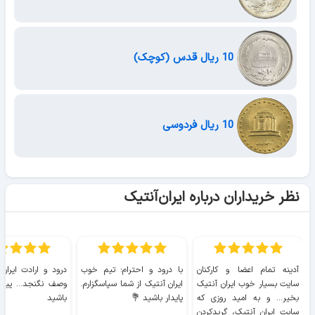
10 ریال قدس (کوچک)
10 ریال فردوسی
نظر خریداران درباره ایران‌آنتیک
آدینه تمام اعضا و کارکنان
با درود و احترام؛ تیم خوب
درود و ارادت ایران
سایت بسیار خوب ايران آنتیک
ایران آنتیک از شما سپاسگزارم.
وصف نگنجد... پیروز
بخیر... و به امید روزی که
پایدار باشید 💐
باشید
سایت ايران آنتیک، گریدکردن