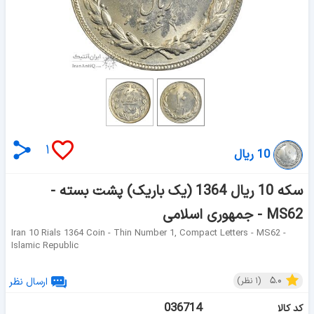
۱
10 ریال
سکه 10 ریال 1364 (یک باریک) پشت بسته -
MS62 - جمهوری اسلامی
Iran 10 Rials 1364 Coin - Thin Number 1, Compact Letters - MS62 -
Islamic Republic
۵.۰
(
۱
نظر)
ارسال نظر
036714
کد کالا