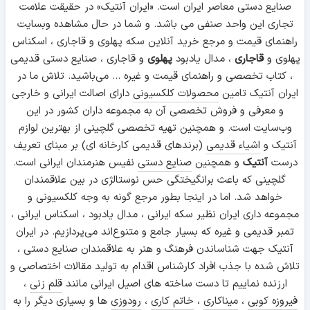
صنایع دستی معاصر ایران است. «ایران آنتیک» در حقیقت علامت
تجاری این واحد صنفی می باشد. و شما در حال مشاهده وبسایت
راهنمای قیمت و مرجع خرید آنلاین سکه پهلوی و قاجاری ، اسکناس
پهلوی و
قاجاری
، مدال یادبود
پهلوی
و قاجاری ، صنایع دستی قدیمی
، کتاب تخصصی و راهنمای قیمت و غیره ... می‌باشید. تلاش ما در
ایران آنتیک تامین
محصولات کلکسیونی
دارای اصالت ایرانی و خارجی
و معرفی و فروش تخصصی آن به مجموعه داران کشور در این
وب‌سایت است. و همچنین تهیه تخصصی گلچینی از بهترین لوازم
آنتیک و
اشیاء قدیمی
(برندهای قدیمی کارخانه ای) بر مبنای تعریف
درست
آنتیک
و همچنین
صنایع دستی
نفیس هنرمندان ایرانی است.
گلچینی که باعث برانگیختگی حس نوستالژی در بین علاقمندان
خواهد شد. اما در اینجا بطور مرجع گونه به وجه کلکسیونی و
مجموعه داری ایران نظیر سکه ایرانی ، مدال یادبود ، اسکناس ایرانی ،
تمبر قدیمی و غیره که بسیار جامع و متنوع‌اند می‌پردازیم. در ایران
آنتیک جهت شناساندن فرهنگ و هنر به علاقمندان صنایع دستی ،
تلاش شده با جذب افراد کارشناس اقدام به تولید مقالات اختصاصی و
ارزنده نماییم تا دست ساخته های اصیل ایرانی مانند
قلم زنی
،
فیروزه کوبی
،
میناکاری
،
خاتم کاری
،
رودوزی
ها و بسیاری دیگر را به