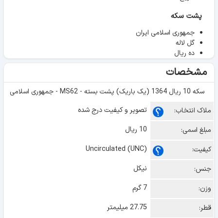
پشت سکه
جمهوری اسلامی ایران
گل لاله
ده ریال
مشخصات
سکه 10 ریال 1364 (یک باریک) پشت بسته - MS62 - جمهوری اسلامی
تصویر و کیفیت درج شده
ملاک انتخاب:
10 ریال
مبلغ اسمی:
Uncirculated (UNC)
کیفیت:
نیکل
جنس:
7 گرم
وزن:
27.75 میلیمتر
قطر: