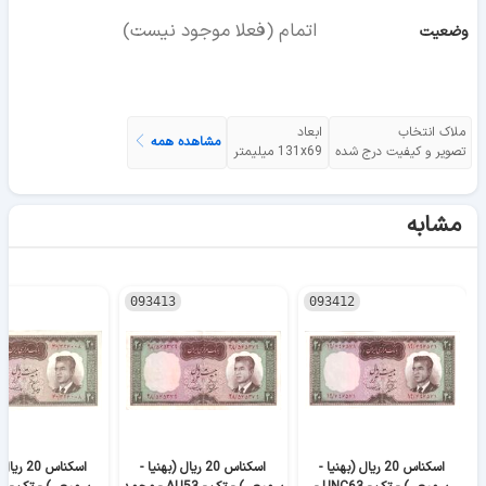
اتمام (فعلا موجود نیست)
وضعیت
ملاک انتخاب
ابعاد
مشاهده همه
تصویر و کیفیت درج شده
131x69 میلیمتر
مشابه
093413
093412
اسکناس 20 ریال (بهنیا -
اسکناس 20 ریال (بهنیا -
اسکناس 20 