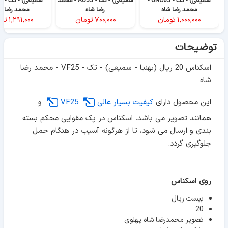
سمیعی) - تک - UNC63 -
سمیعی) - تک - AU53 - محمد
محمد رضا شاه
رضا شاه
محمد رضا ش
۱,۰۰۰,۰۰۰
تومان
۷۰۰,۰۰۰
تومان
۱,۲۹۱,۰۰۰
تو
توضیحات
اسکناس 20 ریال (بهنیا - سمیعی) - تک - VF25 - محمد رضا
شاه
این محصول دارای
کیفیت بسیار عالی
VF25
و
همانند تصویر می باشد. اسکناس در پک مقوایی محکم بسته
بندی و ارسال می شود، تا از هرگونه آسیب در هنگام حمل
جلوگیری گردد.
روی اسکناس
بیست ریال
20
تصویر محمدرضا شاه پهلوی