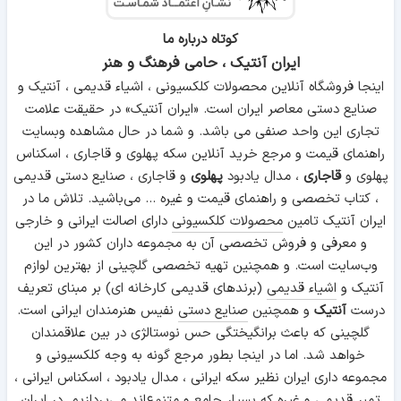
کوتاه درباره ما
ایران آنتیک ، حامی فرهنگ و هنر
اینجا فروشگاه آنلاین محصولات کلکسیونی ، اشیاء قدیمی ، آنتیک و
صنایع دستی معاصر ایران است. «ایران آنتیک» در حقیقت علامت
تجاری این واحد صنفی می باشد. و شما در حال مشاهده وبسایت
راهنمای قیمت و مرجع خرید آنلاین سکه پهلوی و قاجاری ، اسکناس
پهلوی و
قاجاری
، مدال یادبود
پهلوی
و قاجاری ، صنایع دستی قدیمی
، کتاب تخصصی و راهنمای قیمت و غیره ... می‌باشید. تلاش ما در
ایران آنتیک تامین
محصولات کلکسیونی
دارای اصالت ایرانی و خارجی
و معرفی و فروش تخصصی آن به مجموعه داران کشور در این
وب‌سایت است. و همچنین تهیه تخصصی گلچینی از بهترین لوازم
آنتیک و
اشیاء قدیمی
(برندهای قدیمی کارخانه ای) بر مبنای تعریف
درست
آنتیک
و همچنین
صنایع دستی
نفیس هنرمندان ایرانی است.
گلچینی که باعث برانگیختگی حس نوستالژی در بین علاقمندان
خواهد شد. اما در اینجا بطور مرجع گونه به وجه کلکسیونی و
مجموعه داری ایران نظیر سکه ایرانی ، مدال یادبود ، اسکناس ایرانی ،
تمبر قدیمی و غیره که بسیار جامع و متنوع‌اند می‌پردازیم. در ایران