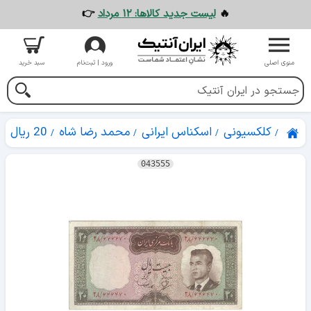
🔥
لیست جدید کالاها: ۱۲ مرداد
👉
منوی اصلی
ورود | ثبت‌نام
سبد خرید
کلکسیونی
اسکناس ایرانی
محمد رضا شاه
20 ریال
043555