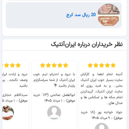
20 ریال سد کرج
نظر خریداران درباره ایران‌آنتیک
آدینه تمام اعضا و کارکنان
با درود و احترام؛ تیم خوب
درود و ارادت ایران
سایت بسیار خوب ايران آنتیک
ایران آنتیک از شما سپاسگزارم.
وصف نگنجد... پیروز
بخیر... و به امید روزی که
پایدار باشید 💐
باشید
سایت ايران آنتیک، گریدکردن
ابوالفضل صالحی (۱۱۳ خرید
تمام سکه ها و اسکناس ها و
موفق)
–
۱ مرداد ۱۴۰۵
موفق)
–
۱ مرداد ۱۴۰۵
مدال های...
جواد خواجه پور (۱۸ خرید
موفق)
–
۹ مرداد ۱۴۰۵