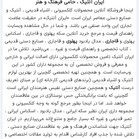
ایران آنتیک ، حامی فرهنگ و هنر
اینجا فروشگاه آنلاین محصولات کلکسیونی ، اشیاء قدیمی ، آنتیک و
صنایع دستی معاصر ایران است. «ایران آنتیک» در حقیقت علامت
تجاری این واحد صنفی می باشد. و شما در حال مشاهده وبسایت
راهنمای قیمت و مرجع خرید آنلاین سکه پهلوی و قاجاری ، اسکناس
پهلوی و
قاجاری
، مدال یادبود
پهلوی
و قاجاری ، صنایع دستی قدیمی
، کتاب تخصصی و راهنمای قیمت و غیره ... می‌باشید. تلاش ما در
ایران آنتیک تامین
محصولات کلکسیونی
دارای اصالت ایرانی و خارجی
و معرفی و فروش تخصصی آن به مجموعه داران کشور در این
وب‌سایت است. و همچنین تهیه تخصصی گلچینی از بهترین لوازم
آنتیک و
اشیاء قدیمی
(برندهای قدیمی کارخانه ای) بر مبنای تعریف
درست
آنتیک
و همچنین
صنایع دستی
نفیس هنرمندان ایرانی است.
گلچینی که باعث برانگیختگی حس نوستالژی در بین علاقمندان
خواهد شد. اما در اینجا بطور مرجع گونه به وجه کلکسیونی و
مجموعه داری ایران نظیر سکه ایرانی ، مدال یادبود ، اسکناس ایرانی ،
تمبر قدیمی و غیره که بسیار جامع و متنوع‌اند می‌پردازیم. در ایران
آنتیک جهت شناساندن فرهنگ و هنر به علاقمندان صنایع دستی ،
تلاش شده با جذب افراد کارشناس اقدام به تولید مقالات اختصاصی و