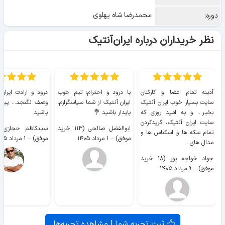
محمدرضا شاه پهلوی
دوره:
نظر خریداران درباره ایران‌آنتیک
آدینه تمام اعضا و کارکنان
با درود و احترام؛ تیم خوب
درود و ارادت ایران
سایت بسیار خوب ايران آنتیک
ایران آنتیک از شما سپاسگزارم.
وصف نگنجد... پیروز
بخیر... و به امید روزی که
پایدار باشید 💐
باشید
سایت ايران آنتیک، گریدکردن
ابوالفضل صالحی (۱۱۳ خرید
تمام سکه ها و اسکناس ها و
موفق)
–
۱ مرداد ۱۴۰۵
موفق)
–
۱ مرداد ۱۴۰۵
مدال های...
جواد خواجه پور (۱۸ خرید
موفق)
–
۹ مرداد ۱۴۰۵
ثبت تجربه شما | مشاهده تجربه‌ها