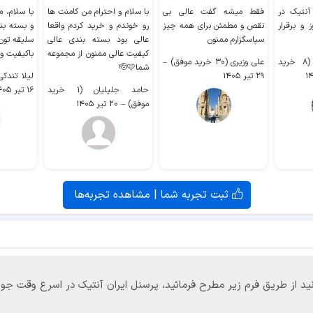
 آنتیک در
فقط میشه گفت عالی بی
با سلام و احترام من کامنت ها
با سلام، م
 و برقرار
نقص و مطمئن برای همه چیز
رو خوندم و خرید کردم واقعا
و بسته بن
سپاسگزارم ممنون
عالی بود بسته بندی عالی
سلیقه تون
کیفیت عالی ممنون از مجموعه
باکیفیت و
سیدکاظم حجازی (۸ خرید
علی وزیری (۳۰ خرید موفق)
–
شما🫡🩷
۲۹ تیر ۱۴۰۵
لیلا تندکی (۲ خرید م
حامد جلیلیان (۱ خرید
۱۶ تیر ۱۴۰۵
موفق)
–
۲۰ تیر ۱۴۰۵
ثبت تجربه شما | مشاهده تجربه‌ها
‌توانید از طریق فرم زیر مطرح فرمائید، پرسنل ایران آنتیک در اسرع وقت