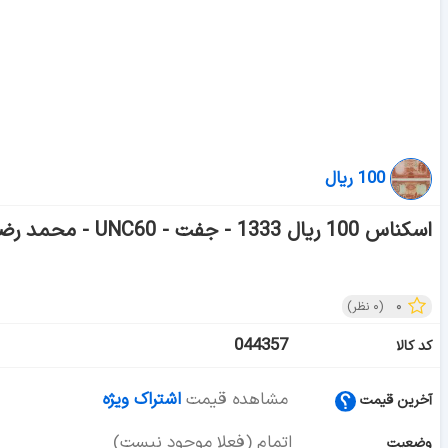
100 ریال
اسکناس 100 ریال 1333 - جفت - UNC60 - محمد رضا شاه
۰
(
۰
نظر)
044357
کد کالا
مشاهده قیمت
اشتراک ویژه
آخرین قیمت
اتمام (فعلا موجود نیست)
وضعیت