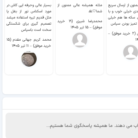
منون از ارسال سریع
مثله همیشه عالی ممنون از
بسیار عالی وحرفه ایی کاش در
ب
دی خیلی خوب و با
شما🤍🙏
مورد اسکناس نور از بغل یا
ر
. سکه ها هم خیلی
مثل قدیم تیره استفاده میشد
محمدرضا شیری (۱۹ خرید
۹ 
 تمیز بودن. سپاس
تصمیم گیری برای شکستگی
موفق)
–
۱۵ تیر ۱۴۰۵
سخت است باسپاس
وفق)
–
محمد کریم جهانی مقدم (۱۵
خرید موفق)
–
۱۱ تیر ۱۴۰۵
 جواب می دهند. ما همیشه پاسخگوی شما هستیم...