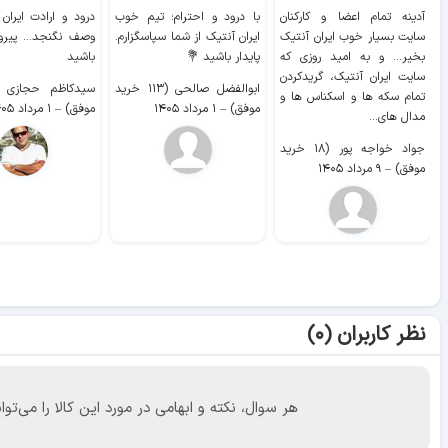
آدینه تمام اعضا و کارکنان
با درود و احترام؛ تیم خوب
درود و ارادت ایران
سایت بسیار خوب ايران آنتیک
ایران آنتیک از شما سپاسگزارم.
وصف نگنجد... پیروز
بخیر... و به امید روزی که
پایدار باشید 💐
باشید
سایت ايران آنتیک، گریدکردن
ابوالفضل صالحی (۱۱۳ خرید
تمام سکه ها و اسکناس ها و
موفق)
–
۱ مرداد ۱۴۰۵
موفق)
–
۱ مرداد ۱۴۰۵
مدال های...
جواد خواجه پور (۱۸ خرید
موفق)
–
۹ مرداد ۱۴۰۵
نظر کاربران (۰)
هر سوال، نکته و ابهامی در مورد این کالا را می