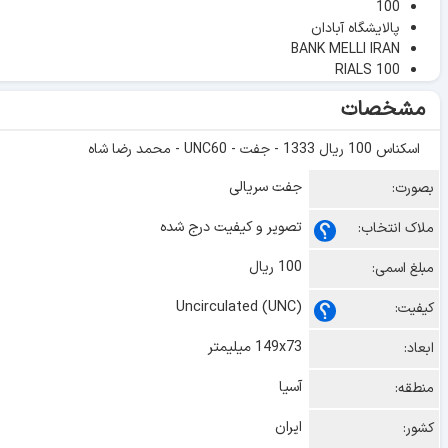
100
پالایشگاه آبادان
BANK MELLI IRAN
RIALS 100
مشخصات
اسکناس 100 ریال 1333 - جفت - UNC60 - محمد رضا شاه
جفت سریالی
بصورت:
تصویر و کیفیت درج شده
ملاک انتخاب:
100 ریال
مبلغ اسمی:
Uncirculated (UNC)
کیفیت:
149x73 میلیمتر
ابعاد:
آسیا
منطقه:
ایران
کشور: