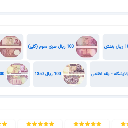
100 ریال سری سوم (گلی)
100 ریال 1350
100 ریال موزه پهلوی