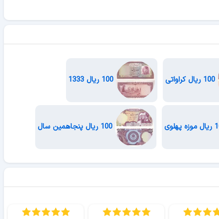
100 ریال کراواتی
100 ریال 1333
100 ریال پنجاهمین سال