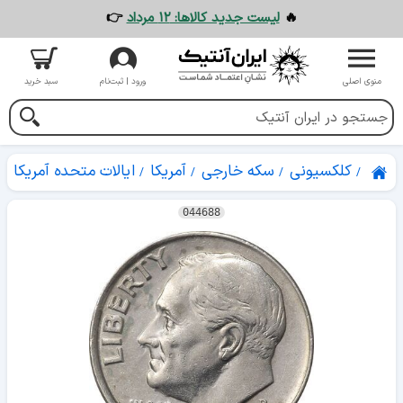
🔥
لیست جدید کالاها: ۱۲ مرداد
👉
منوی اصلی
ورود | ثبت‌نام
سبد خرید
کلکسیونی
سکه خارجی
آمریکا
ایالات متحده آمریکا
044688