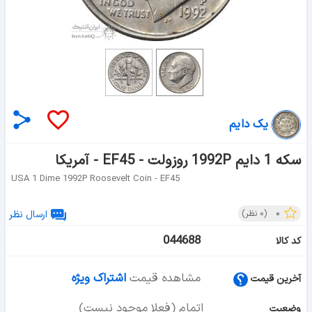
یک دایم
سکه 1 دایم 1992P روزولت - EF45 - آمریکا
USA 1 Dime 1992P Roosevelt Coin - EF45
۰
(
۰
نظر)
ارسال نظر
044688
کد کالا
مشاهده قیمت
اشتراک ویژه
آخرین قیمت
اتمام (فعلا موجود نیست)
وضعیت