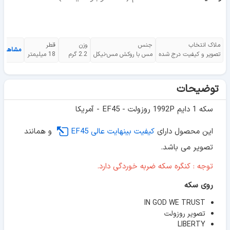
ملاک انتخاب
جنس
وزن
قطر
مشاهده 
تصویر و کیفیت درج شده
مس با روکش مس-نیکل
2.2 گرم
18 میلیمتر
توضیحات
سکه 1 دایم 1992P روزولت - EF45 - آمریکا
این محصول دارای
کیفیت بینهایت عالی EF45
و همانند
تصویر می باشد.
توجه : کنگره سکه ضربه خوردگی دارد.
روی سکه
IN GOD WE TRUST
تصویر روزولت
LIBERTY