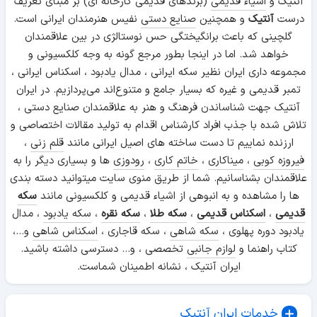
آنتیک و
اشیاء قدیمی
(برندهای قدیمی کارخانه ای) بر مبنای تعریف
درست
آنتیک
و همچنین
صنایع دستی
نفیس هنرمندان ایرانی است.
گلچینی که باعث برانگیختگی حس نوستالژی در بین علاقمندان
خواهد شد. اما در اینجا بطور مرجع گونه به وجه کلکسیونی و
مجموعه داری ایران نظیر سکه ایرانی ، مدال یادبود ، اسکناس ایرانی ،
تمبر قدیمی و غیره که بسیار جامع و متنوع‌اند می‌پردازیم. در ایران
آنتیک جهت شناساندن فرهنگ و هنر به علاقمندان صنایع دستی ،
تلاش شده با جذب افراد کارشناس اقدام به تولید مقالات اختصاصی و
ارزنده نماییم تا دست ساخته های اصیل ایرانی مانند
قلم زنی
،
فیروزه کوبی
،
میناکاری
،
خاتم کاری
،
رودوزی
ها و بسیاری دیگر را به
علاقمندان بشناسانیم. شما از طریق منوی سایت میتوانید دسته بندی
ها را مشاهده و به انبوهی از اشیاء قدیمی و کلکسیونی مانند
سکه
قدیمی
،
اسکناس قدیمی
،
سکه طلا
،
سکه نقره
،
سکه یادبود
، مدال
یادبود دوره پهلوی ،
سکه شاهی
، سکه قاجاری ،
اسکناس شاهی
و...،
کتاب راهنما و
لوازم جانبی
تخصصی ، و... دسترسی داشته باشید.
ایران آنتیک ، نشانه اطمینان شماست.
خدمات ایران آنتیک