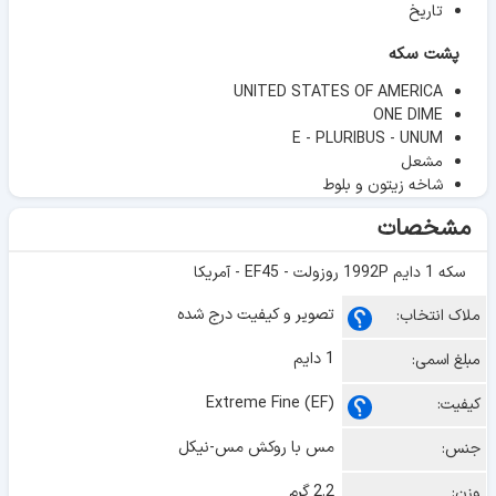
تاریخ
پشت سکه
UNITED STATES OF AMERICA
ONE DIME
E - PLURIBUS - UNUM
مشعل
شاخه زیتون و بلوط
مشخصات
سکه 1 دایم 1992P روزولت - EF45 - آمریکا
تصویر و کیفیت درج شده
ملاک انتخاب:
1 دایم
مبلغ اسمی:
Extreme Fine (EF)
کیفیت:
مس با روکش مس-نیکل
جنس:
2.2 گرم
وزن: