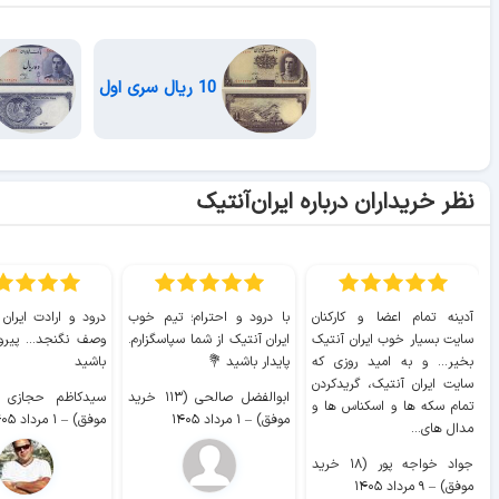
10 ریال سری اول
نظر خریداران درباره ایران‌آنتیک
آدینه تمام اعضا و کارکنان
با درود و احترام؛ تیم خوب
درود و ارادت ایران
سایت بسیار خوب ايران آنتیک
ایران آنتیک از شما سپاسگزارم.
وصف نگنجد... پیروز
بخیر... و به امید روزی که
پایدار باشید 💐
باشید
سایت ايران آنتیک، گریدکردن
ابوالفضل صالحی (۱۱۳ خرید
تمام سکه ها و اسکناس ها و
موفق)
–
۱ مرداد ۱۴۰۵
موفق)
–
۱ مرداد ۱۴۰۵
مدال های...
جواد خواجه پور (۱۸ خرید
موفق)
–
۹ مرداد ۱۴۰۵