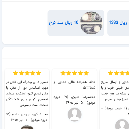
10 ریال سد کرج
منون از ارسال سریع
مثله همیشه عالی ممنون از
بسیار عالی وحرفه ایی کاش در
ب
دی خیلی خوب و با
شما🤍🙏
مورد اسکناس نور از بغل یا
ر
. سکه ها هم خیلی
مثل قدیم تیره استفاده میشد
محمدرضا شیری (۱۹ خرید
۹ 
 تمیز بودن. سپاس
تصمیم گیری برای شکستگی
موفق)
–
۱۵ تیر ۱۴۰۵
سخت است باسپاس
وفق)
–
محمد کریم جهانی مقدم (۱۵
خرید موفق)
–
۱۱ تیر ۱۴۰۵