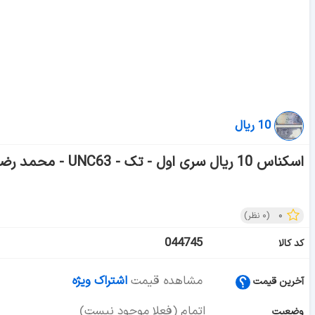
10 ریال
اسکناس 10 ریال سری اول - تک - UNC63 - محمد رضا شاه
۰
(
۰
نظر)
044745
کد کالا
مشاهده قیمت
اشتراک ویژه
آخرین قیمت
اتمام (فعلا موجود نیست)
وضعیت