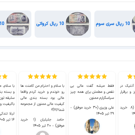
10 ریال سری سوم
10 ریال کرواتی
10 ریال 1333
 آنتیک در
فقط میشه گفت عالی بی
با سلام و احترام من کامنت ها
با سلام، م
 و برقرار
نقص و مطمئن برای همه چیز
رو خوندم و خرید کردم واقعا
و بسته بن
سپاسگزارم ممنون
عالی بود بسته بندی عالی
سلیقه تون
کیفیت عالی ممنون از مجموعه
باکیفیت و
سیدکاظم حجازی (۸ خرید
علی وزیری (۳۰ خرید موفق)
–
شما🫡🩷
۲۹ تیر ۱۴۰۵
لیلا تندکی (۲ خرید م
حامد جلیلیان (۱ خرید
۱۶ تیر ۱۴۰۵
موفق)
–
۲۰ تیر ۱۴۰۵