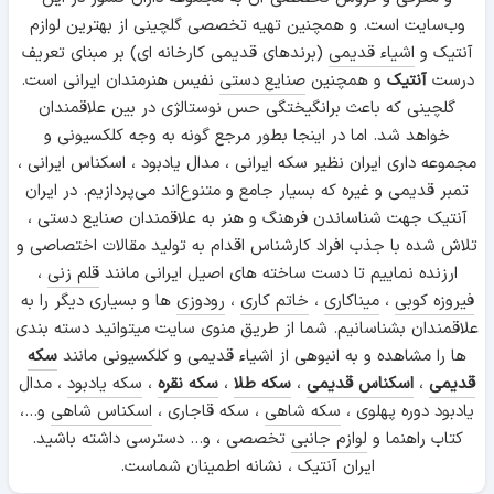
وب‌سایت است. و همچنین تهیه تخصصی گلچینی از بهترین لوازم
آنتیک و
اشیاء قدیمی
(برندهای قدیمی کارخانه ای) بر مبنای تعریف
درست
آنتیک
و همچنین
صنایع دستی
نفیس هنرمندان ایرانی است.
گلچینی که باعث برانگیختگی حس نوستالژی در بین علاقمندان
خواهد شد. اما در اینجا بطور مرجع گونه به وجه کلکسیونی و
مجموعه داری ایران نظیر سکه ایرانی ، مدال یادبود ، اسکناس ایرانی ،
تمبر قدیمی و غیره که بسیار جامع و متنوع‌اند می‌پردازیم. در ایران
آنتیک جهت شناساندن فرهنگ و هنر به علاقمندان صنایع دستی ،
تلاش شده با جذب افراد کارشناس اقدام به تولید مقالات اختصاصی و
ارزنده نماییم تا دست ساخته های اصیل ایرانی مانند
قلم زنی
،
فیروزه کوبی
،
میناکاری
،
خاتم کاری
،
رودوزی
ها و بسیاری دیگر را به
علاقمندان بشناسانیم. شما از طریق منوی سایت میتوانید دسته بندی
ها را مشاهده و به انبوهی از اشیاء قدیمی و کلکسیونی مانند
سکه
قدیمی
،
اسکناس قدیمی
،
سکه طلا
،
سکه نقره
،
سکه یادبود
، مدال
یادبود دوره پهلوی ،
سکه شاهی
، سکه قاجاری ،
اسکناس شاهی
و...،
کتاب راهنما و
لوازم جانبی
تخصصی ، و... دسترسی داشته باشید.
ایران آنتیک ، نشانه اطمینان شماست.