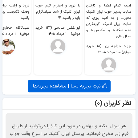
آدینه تمام اعضا و کارکنان
با درود و احترام؛ تیم خوب
درود و ارادت ایران
سایت بسیار خوب ايران آنتیک
ایران آنتیک از شما سپاسگزارم.
وصف نگنجد... پیروز
بخیر... و به امید روزی که
پایدار باشید 💐
باشید
سایت ايران آنتیک، گریدکردن
ابوالفضل صالحی (۱۱۳ خرید
تمام سکه ها و اسکناس ها و
موفق)
–
۱ مرداد ۱۴۰۵
موفق)
–
۱ مرداد ۱۴۰۵
مدال های...
جواد خواجه پور (۱۸ خرید
موفق)
–
۹ مرداد ۱۴۰۵
ثبت تجربه شما | مشاهده تجربه‌ها
نظر کاربران (۰)
هر سوال، نکته و ابهامی در مورد این کالا را می‌توانید از طریق
فرم زیر مطرح فرمائید، پرسنل ایران آنتیک در اسرع وقت جواب