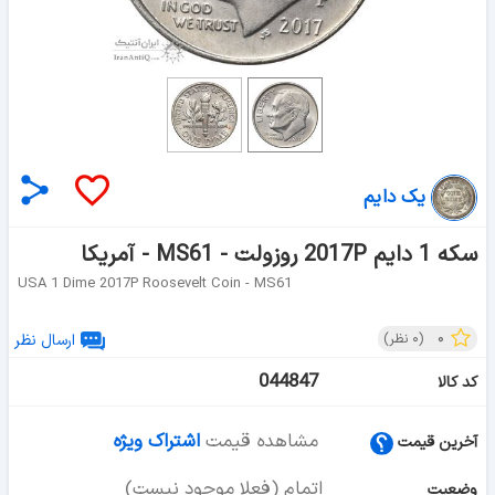
یک دایم
سکه 1 دایم 2017P روزولت - MS61 - آمریکا
USA 1 Dime 2017P Roosevelt Coin - MS61
۰
(
۰
نظر)
ارسال نظر
044847
کد کالا
مشاهده قیمت
اشتراک ویژه
آخرین قیمت
اتمام (فعلا موجود نیست)
وضعیت