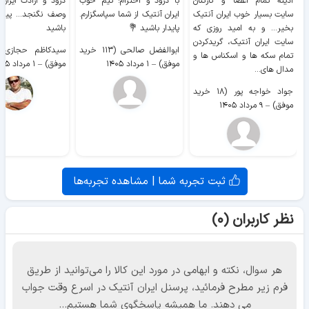
آدینه تمام اعضا و کارکنان
با درود و احترام؛ تیم خوب
درود و ارادت ایران
سایت بسیار خوب ايران آنتیک
ایران آنتیک از شما سپاسگزارم.
وصف نگنجد... پیروز
بخیر... و به امید روزی که
پایدار باشید 💐
باشید
سایت ايران آنتیک، گریدکردن
ابوالفضل صالحی (۱۱۳ خرید
تمام سکه ها و اسکناس ها و
موفق)
–
۱ مرداد ۱۴۰۵
موفق)
–
۱ مرداد ۱۴۰۵
مدال های...
جواد خواجه پور (۱۸ خرید
موفق)
–
۹ مرداد ۱۴۰۵
ثبت تجربه شما | مشاهده تجربه‌ها
نظر کاربران (۰)
هر سوال، نکته و ابهامی در مورد این کالا را می‌توانید از طریق
فرم زیر مطرح فرمائید، پرسنل ایران آنتیک در اسرع وقت جواب
می دهند. ما همیشه پاسخگوی شما هستیم...