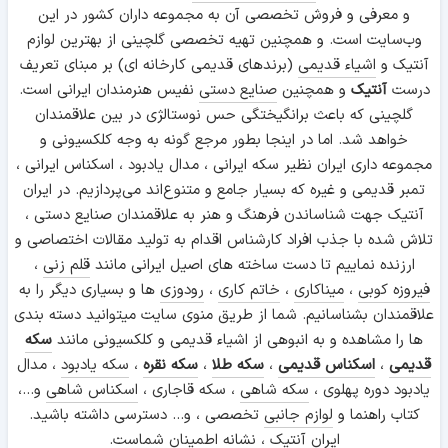
و معرفی و فروش تخصصی آن به مجموعه داران کشور در این
وب‌سایت است. و همچنین تهیه تخصصی گلچینی از بهترین لوازم
آنتیک و
اشیاء قدیمی
(برندهای قدیمی کارخانه ای) بر مبنای تعریف
درست
آنتیک
و همچنین
صنایع دستی
نفیس هنرمندان ایرانی است.
گلچینی که باعث برانگیختگی حس نوستالژی در بین علاقمندان
خواهد شد. اما در اینجا بطور مرجع گونه به وجه کلکسیونی و
مجموعه داری ایران نظیر سکه ایرانی ، مدال یادبود ، اسکناس ایرانی ،
تمبر قدیمی و غیره که بسیار جامع و متنوع‌اند می‌پردازیم. در ایران
آنتیک جهت شناساندن فرهنگ و هنر به علاقمندان صنایع دستی ،
تلاش شده با جذب افراد کارشناس اقدام به تولید مقالات اختصاصی و
ارزنده نماییم تا دست ساخته های اصیل ایرانی مانند
قلم زنی
،
فیروزه کوبی
،
میناکاری
،
خاتم کاری
،
رودوزی
ها و بسیاری دیگر را به
علاقمندان بشناسانیم. شما از طریق منوی سایت میتوانید دسته بندی
ها را مشاهده و به انبوهی از اشیاء قدیمی و کلکسیونی مانند
سکه
قدیمی
،
اسکناس قدیمی
،
سکه طلا
،
سکه نقره
،
سکه یادبود
، مدال
یادبود دوره پهلوی ،
سکه شاهی
، سکه قاجاری ،
اسکناس شاهی
و...،
کتاب راهنما و
لوازم جانبی
تخصصی ، و... دسترسی داشته باشید.
ایران آنتیک ، نشانه اطمینان شماست.