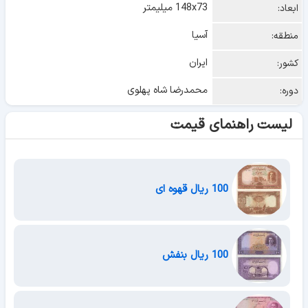
148x73 میلیمتر
ابعاد:
آسیا
منطقه:
ایران
کشور:
محمدرضا شاه پهلوی
دوره:
لیست راهنمای قیمت
100 ریال قهوه ای
100 ریال بنفش