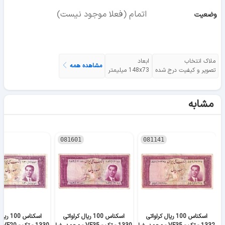
اتمام (فعلا موجود نیست)
وضعیت
ملاک انتخاب
ابعاد
مشاهده همه
تصویر و کیفیت درج شده
148x73 میلیمتر
مشابه
081601
081141
اسکناس 100 ریال کراواتی
اسکناس 100 ریال کراواتی
اسکناس 0