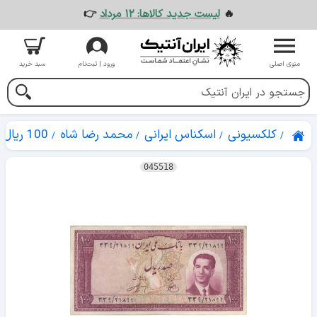
🔥
لیست جدید کالاها: ۱۲ مرداد
👉
منوی اصلی
ورود | ثبت‌نام
سبد خرید
کلکسیونی
اسکناس ایرانی
محمد رضا شاه
100 ریال
045518