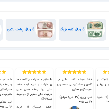
5 ریال کلاه بزرگ
5 ریال پشت لاتین
 آنتیک در
فقط میشه گفت عالی بی
با سلام و احترام من کامنت ها
با سلام، م
 و برقرار
نقص و مطمئن برای همه چیز
رو خوندم و خرید کردم واقعا
و بسته بن
سپاسگزارم ممنون
عالی بود بسته بندی عالی
سلیقه تون
کیفیت عالی ممنون از مجموعه
باکیفیت و
سیدکاظم حجازی (۷ خرید
علی وزیری (۳۰ خرید موفق)
–
شما🫡🩷
۲۹ تیر ۱۴۰۵
لیلا تندکی (۲ خرید م
حامد جلیلیان (۱ خرید
۱۶ تیر ۱۴۰۵