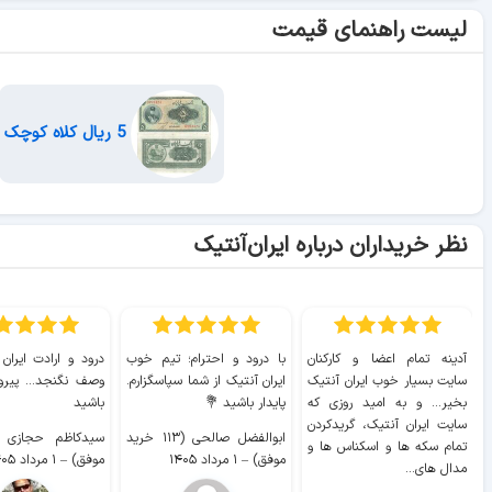
لیست راهنمای قیمت
5 ریال کلاه کوچک
نظر خریداران درباره ایران‌آنتیک
آدینه تمام اعضا و کارکنان
با درود و احترام؛ تیم خوب
درود و ارادت ایران
سایت بسیار خوب ايران آنتیک
ایران آنتیک از شما سپاسگزارم.
وصف نگنجد... پیروز
بخیر... و به امید روزی که
پایدار باشید 💐
باشید
سایت ايران آنتیک، گریدکردن
ابوالفضل صالحی (۱۱۳ خرید
تمام سکه ها و اسکناس ها و
موفق)
–
۱ مرداد ۱۴۰۵
موفق)
–
۱ مرداد ۱۴۰۵
مدال های...