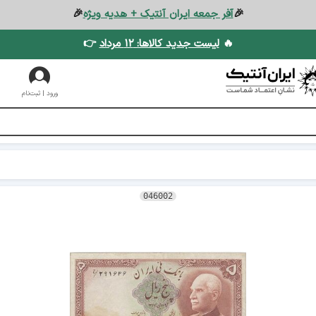
🎉
آفر جمعه ایران آنتیک + هدیه ویژه
🎉
🔥
لیست جدید کالاها: ۱۲ مرداد
👉
ورود | ثبت‌نام
046002