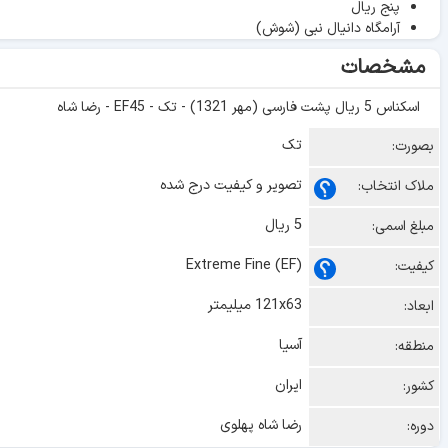
پنج ریال
آرامگاه دانیال نبی (شوش)
مشخصات
اسکناس 5 ریال پشت فارسی (مهر 1321) - تک - EF45 - رضا شاه
تک
بصورت:
تصویر و کیفیت درج شده
ملاک انتخاب:
5 ریال
مبلغ اسمی:
Extreme Fine (EF)
کیفیت:
121x63 میلیمتر
ابعاد:
آسیا
منطقه:
ایران
کشور:
رضا شاه پهلوی
دوره: