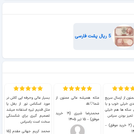
5 ریال پشت فارسی
منون از ارسال سریع
مثله همیشه عالی ممنون از
بسیار عالی وحرفه ایی کاش در
ب
دی خیلی خوب و با
شما🤍🙏
مورد اسکناس نور از بغل یا
ر
. سکه ها هم خیلی
مثل قدیم تیره استفاده میشد
محمدرضا شیری (۱۹ خرید
۹ 
 تمیز بودن. سپاس
تصمیم گیری برای شکستگی
موفق)
–
۱۵ تیر ۱۴۰۵
سخت است باسپاس
وفق)
–
محمد کریم جهانی مقدم (۱۵