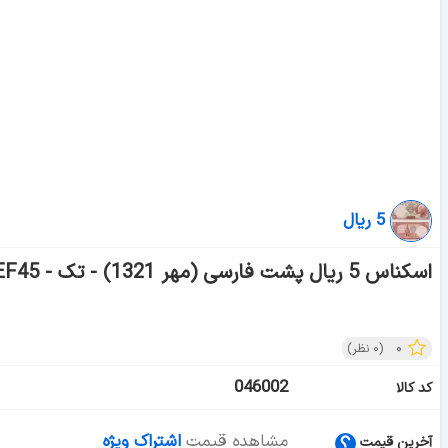
5 ریال
اسکناس 5 ریال پشت فارسی (مهر 1321) - تک - EF45 - رضا شاه
۰
(
۰
نظر)
046002
کد کالا
مشاهده قیمت
اشتراک ویژه
آخرین قیمت