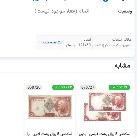
اتمام (فعلا موجود نیست)
وضعیت
ملاک انتخاب
ابعاد
مشاهده همه
تصویر و کیفیت درج شده
121x63 میلیمتر
مشابه
٪۹ تخفیف
٪۲۳ تخفیف
058726
076727
اسکناس 5 ریال پشت فارسی - بدون
اسکناس 5 ریال پشت لاتین - با