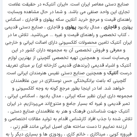
صنایع دستی معاصر ایران است. «ایران آنتیک» در حقیقت علامت
تجاری این واحد صنفی می باشد. و شما در حال مشاهده وبسایت
راهنمای قیمت و مرجع خرید آنلاین سکه پهلوی و قاجاری ، اسکناس
پهلوی و
قاجاری
، مدال یادبود
پهلوی
و قاجاری ، صنایع دستی قدیمی
، کتاب تخصصی و راهنمای قیمت و غیره ... می‌باشید. تلاش ما در
ایران آنتیک تامین
محصولات کلکسیونی
دارای اصالت ایرانی و خارجی
و معرفی و فروش تخصصی آن به مجموعه داران کشور در این
وب‌سایت است. و همچنین تهیه تخصصی گلچینی از بهترین لوازم
آنتیک و
اشیاء قدیمی
(برندهای قدیمی کارخانه ای) بر مبنای تعریف
درست
آنتیک
و همچنین
صنایع دستی
نفیس هنرمندان ایرانی است.
گلچینی که باعث برانگیختگی حس نوستالژی در بین علاقمندان
خواهد شد. اما در اینجا بطور مرجع گونه به وجه کلکسیونی و
مجموعه داری ایران نظیر سکه ایرانی ، مدال یادبود ، اسکناس ایرانی ،
تمبر قدیمی و غیره که بسیار جامع و متنوع‌اند می‌پردازیم. در ایران
آنتیک جهت شناساندن فرهنگ و هنر به علاقمندان صنایع دستی ،
تلاش شده با جذب افراد کارشناس اقدام به تولید مقالات اختصاصی و
ارزنده نماییم تا دست ساخته های اصیل ایرانی مانند
قلم زنی
،
فیروزه کوبی
،
میناکاری
،
خاتم کاری
،
رودوزی
ها و بسیاری دیگر را به