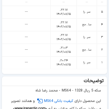
...
...
...
...
۲۲:۱۷،
۵
سر...زا
᠁
۱۴۰۲/۰۸/۱۵
۲۲:۱۷،
۴
سا...جع
᠁
۱۴۰۲/۰۸/۱۵
۲۲:۱۷،
۳
سر...زا
᠁
۱۴۰۲/۰۸/۱۵
۲۱:۰۳،
۲
سا...جع
᠁
۱۴۰۲/۰۸/۱۵
۲۰:۲۴،
۱
سر...زا
᠁
۱۴۰۲/۰۸/۱۵
توضیحات
سکه 5 ریال 1328 - MS64 - محمد رضا شاه
این محصول دارای
کیفیت بانکی MS64
و همانند تصویر
می باشد. سکه با کاور منقش به آرم «
www.iranantiq.com
»