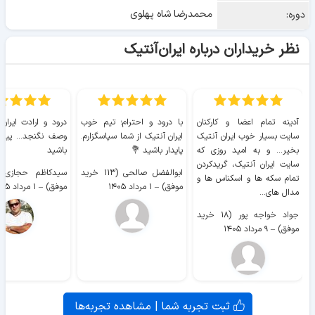
محمدرضا شاه پهلوی
دوره:
نظر خریداران درباره ایران‌آنتیک
آدینه تمام اعضا و کارکنان
با درود و احترام؛ تیم خوب
درود و ارادت ایران
سایت بسیار خوب ايران آنتیک
ایران آنتیک از شما سپاسگزارم.
وصف نگنجد... پیروز
بخیر... و به امید روزی که
پایدار باشید 💐
باشید
سایت ايران آنتیک، گریدکردن
ابوالفضل صالحی (۱۱۳ خرید
تمام سکه ها و اسکناس ها و
موفق)
–
۱ مرداد ۱۴۰۵
موفق)
–
۱ مرداد ۱۴۰۵
مدال های...
جواد خواجه پور (۱۸ خرید
موفق)
–
۹ مرداد ۱۴۰۵
ثبت تجربه شما | مشاهده تجربه‌ها