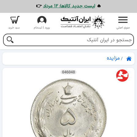
🔥
لیست جدید کالاها: ۱۲ مرداد
👉
منوی اصلی
ورود | ثبت‌نام
سبد خرید
مزایده
046048