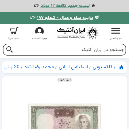
🔥
لیست جدید کالاها: ۱۲ مرداد
👉
💯
مزایده سکه و مدال - شماره ۱۹۷
👉
منوی اصلی
ورود | ثبت‌نام
سبد خرید
کلکسیونی
اسکناس ایرانی
محمد رضا شاه
20 ریال
046340