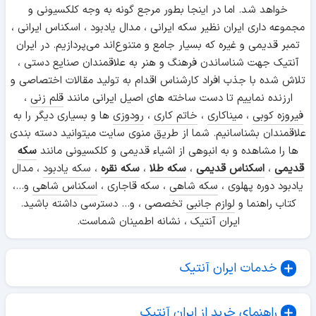
خواهد شد. اما در اینجا بطور مرجع گونه به وجه کلکسیونی و
مجموعه داری ایران نظیر سکه ایرانی ، مدال یادبود ، اسکناس ایرانی ،
تمبر قدیمی و غیره که بسیار جامع و متنوع‌اند می‌پردازیم. در ایران
آنتیک جهت شناساندن فرهنگ و هنر به علاقمندان صنایع دستی ،
تلاش شده با جذب افراد کارشناس اقدام به تولید مقالات اختصاصی و
ارزنده نماییم تا دست ساخته های اصیل ایرانی مانند
قلم زنی
،
فیروزه کوبی
،
میناکاری
،
خاتم کاری
،
رودوزی
ها و بسیاری دیگر را به
علاقمندان بشناسانیم. شما از طریق منوی سایت میتوانید دسته بندی
ها را مشاهده و به انبوهی از اشیاء قدیمی و کلکسیونی مانند
سکه
قدیمی
،
اسکناس قدیمی
،
سکه طلا
،
سکه نقره
،
سکه یادبود
، مدال
یادبود دوره پهلوی ،
سکه شاهی
، سکه قاجاری ،
اسکناس شاهی
و...،
کتاب راهنما و
لوازم جانبی
تخصصی ، و... دسترسی داشته باشید.
ایران آنتیک ، نشانه اطمینان شماست.
خدمات ایران آنتیک
راهنمای خرید از ایران آنتیک