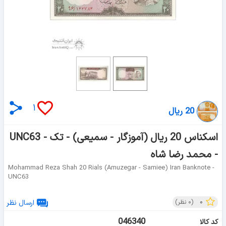
۱
20 ریال
اسکناس 20 ریال (آموزگار - سمیعی) - تک - UNC63
- محمد رضا شاه
Mohammad Reza Shah 20 Rials (amuzegar - Samiee) Iran Banknote -
UNC63
۰
(
۰
نظر)
ارسال نظر
046340
کد کالا