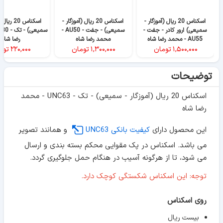
اسکناس 20 ریال (آموزگار -
اسکناس 20 ریال (آموزگار -
اسکناس 20 ر
سمیعی) ارور کادر - جفت -
سمیعی) - جفت - AU50 -
AU55 - محمد رضا شاه
محمد رضا شاه
رضا شاه
۱,۵۰۰,۰۰۰
تومان
۱,۳۰۰,۰۰۰
تومان
۲۲۰,۰۰۰
توم
توضیحات
اسکناس 20 ریال (آموزگار - سمیعی) - تک - UNC63 - محمد
رضا شاه
این محصول دارای
کیفیت بانکی UNC63
و همانند تصویر
می باشد. اسکناس در پک مقوایی محکم بسته بندی و ارسال
می شود، تا از هرگونه آسیب در هنگام حمل جلوگیری گردد.
توجه: این اسکناس شکستگی کوچک دارد.
روی اسکناس
بیست ریال