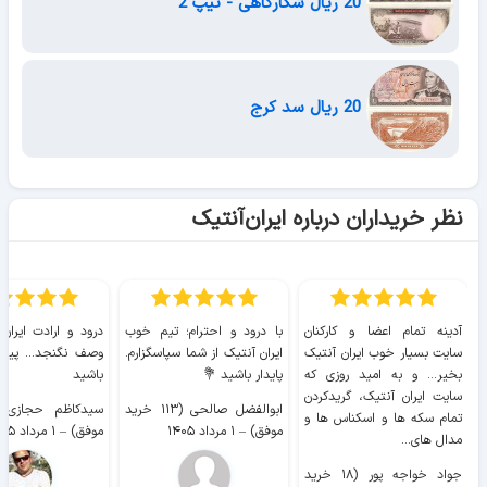
20 ریال شکارگاهی - تیپ 2
20 ریال سد کرج
نظر خریداران درباره ایران‌آنتیک
آدینه تمام اعضا و کارکنان
با درود و احترام؛ تیم خوب
درود و ارادت ایران
سایت بسیار خوب ايران آنتیک
ایران آنتیک از شما سپاسگزارم.
وصف نگنجد... پیروز
بخیر... و به امید روزی که
پایدار باشید 💐
باشید
سایت ايران آنتیک، گریدکردن
ابوالفضل صالحی (۱۱۳ خرید
تمام سکه ها و اسکناس ها و
موفق)
–
۱ مرداد ۱۴۰۵
موفق)
–
۱ مرداد ۱۴۰۵
مدال های...
جواد خواجه پور (۱۸ خرید