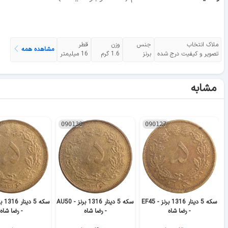
ملاک انتخاب
جنس
وزن
قطر
مشاهده همه
تصویر و کیفیت درج شده
برنز
1.6 گرم
16 میلیمتر
مشابه
090130
090127
سکه 5 دینار 1316 برنز - EF45
سکه 5 دینار 1316 برنز - AU50
- رضا شاه
- رضا شاه
- رضا شاه