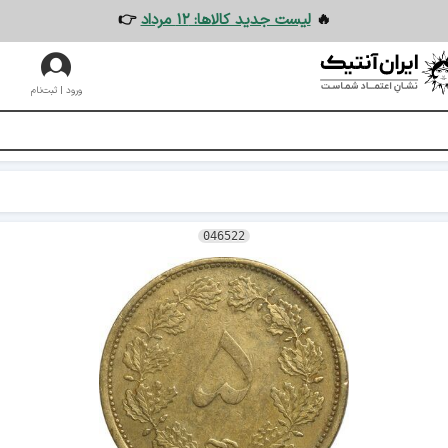
🔥
لیست جدید کالاها: ۱۲ مرداد
👉
ورود | ثبت‌نام
046522