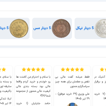
5 دینار نیکل
5 دینار مس
5 دینار برنز
 آنتیک در
فقط میشه گفت عالی بی
با سلام و احترام من کامنت ها
با سلام، م
 و برقرار
نقص و مطمئن برای همه چیز
رو خوندم و خرید کردم واقعا
و بسته بن
سپاسگزارم ممنون
عالی بود بسته بندی عالی
سلیقه تون
کیفیت عالی ممنون از مجموعه
باکیفیت و
سیدکاظم حجازی (۷ خرید
علی وزیری (۲۹ خرید موفق)
–
شما🫡🩷
۲۹ تیر ۱۴۰۵
لیلا تندکی (۲ خرید م
حامد جلیلیان (۱ خرید
۱۶ تیر ۱۴۰۵