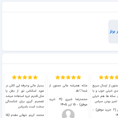
منون از ارسال سریع
مثله همیشه عالی ممنون از
بسیار عالی وحرفه ایی کاش در
ب
دی خیلی خوب و با
شما🤍🙏
مورد اسکناس نور از بغل یا
ر
. سکه ها هم خیلی
مثل قدیم تیره استفاده میشد
محمدرضا شیری (۱۹ خرید
۹ 
 تمیز بودن. سپاس
تصمیم گیری برای شکستگی
موفق)
–
۱۵ تیر ۱۴۰۵
سخت است باسپاس
وفق)
–
محمد کریم جهانی مقدم (۱۵