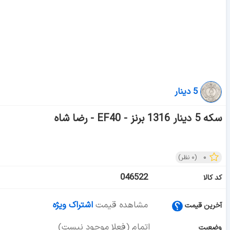
5 دینار
سکه 5 دینار 1316 برنز - EF40 - رضا شاه
۰
(
۰
نظر)
046522
کد کالا
مشاهده قیمت
اشتراک ویژه
آخرین قیمت
اتمام (فعلا موجود نیست)
وضعیت