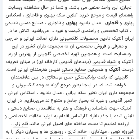
تجاری این واحد صنفی می باشد. و شما در حال مشاهده وبسایت
راهنمای قیمت و مرجع خرید آنلاین سکه پهلوی و قاجاری ، اسکناس
پهلوی و
قاجاری
، مدال یادبود
پهلوی
و قاجاری ، صنایع دستی قدیمی
، کتاب تخصصی و راهنمای قیمت و غیره ... می‌باشید. تلاش ما در
ایران آنتیک تامین
محصولات کلکسیونی
دارای اصالت ایرانی و خارجی
و معرفی و فروش تخصصی آن به مجموعه داران کشور در این
وب‌سایت است. و همچنین تهیه تخصصی گلچینی از بهترین لوازم
آنتیک و
اشیاء قدیمی
(برندهای قدیمی کارخانه ای) بر مبنای تعریف
درست
آنتیک
و همچنین
صنایع دستی
نفیس هنرمندان ایرانی است.
گلچینی که باعث برانگیختگی حس نوستالژی در بین علاقمندان
خواهد شد. اما در اینجا بطور مرجع گونه به وجه کلکسیونی و
مجموعه داری ایران نظیر سکه ایرانی ، مدال یادبود ، اسکناس ایرانی ،
تمبر قدیمی و غیره که بسیار جامع و متنوع‌اند می‌پردازیم. در ایران
آنتیک جهت شناساندن فرهنگ و هنر به علاقمندان صنایع دستی ،
تلاش شده با جذب افراد کارشناس اقدام به تولید مقالات اختصاصی و
ارزنده نماییم تا دست ساخته های اصیل ایرانی مانند
قلم زنی
،
فیروزه کوبی
،
میناکاری
،
خاتم کاری
،
رودوزی
ها و بسیاری دیگر را به