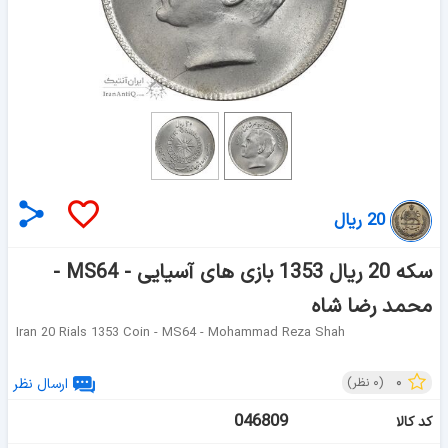
20 ریال
سکه 20 ریال 1353 بازی های آسیایی - MS64 -
محمد رضا شاه
Iran 20 Rials 1353 Coin - MS64 - Mohammad Reza Shah
۰
(
۰
نظر)
ارسال نظر
046809
کد کالا