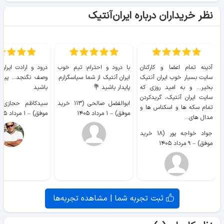
نظر خریداران درباره ایران‌آنتیک
آدینه تمام اعضا و کارکنان
با درود و احترام؛ تیم خوب
درود و ارادت ایران
سایت بسیار خوب ايران آنتیک
ایران آنتیک از شما سپاسگزارم.
وصف نگنجد... پیروز
بخیر... و به امید روزی که
پایدار باشید 💐
باشید
سایت ايران آنتیک، گریدکردن
ابوالفضل صالحی (۱۱۳ خرید
تمام سکه ها و اسکناس ها و
موفق)
–
۱ مرداد ۱۴۰۵
موفق)
–
۱ مرداد ۱۴۰۵
مدال های...
جواد خواجه پور (۱۸ خرید
موفق)
–
۹ مرداد ۱۴۰۵
ثبت تجربه شما | مشاهده تجربه‌ها