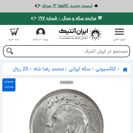
🔥
لیست جدید کالاها: ۱۲ مرداد
👉
💯
مزایده سکه و مدال - شماره ۱۹۷
👉
منوی اصلی
ورود | ثبت‌نام
سبد خرید
کلکسیونی
سکه ایرانی
محمد رضا شاه
20 ریال
موجودی
046809
تعدادی