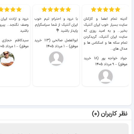
آدینه تمام اعضا و کارکنان
با درود و احترام؛ تیم خوب
درود و ارادت ایران
سایت بسیار خوب ايران آنتیک
ایران آنتیک از شما سپاسگزارم.
وصف نگنجد... پیروز
بخیر... و به امید روزی که
پایدار باشید 💐
باشید
سایت ايران آنتیک، گریدکردن
ابوالفضل صالحی (۱۱۳ خرید
تمام سکه ها و اسکناس ها و
موفق)
–
۱ مرداد ۱۴۰۵
موفق)
–
۱ مرداد ۱۴۰۵
مدال های...
جواد خواجه پور (۱۸ خرید
موفق)
–
۹ مرداد ۱۴۰۵
نظر کاربران (۰)