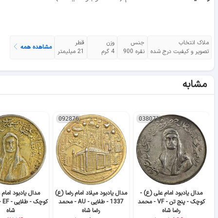
ملاک انتخاب
جنس
وزن
قطر
مشاهده همه
تصویر و کیفیت درج شده
نقره 900
4 گرم
21 میلیمتر
مشابه
092876
038071
مدال یادبود امام علی (ع) -
مدال یادبود میلاد امام رضا (ع)
مدال یادبود امام 
کوچک - پنج تن - VF - محمد
1337 - طلایی - AU - محمد
کوچ
رضا شاه
رضا شاه
شاه