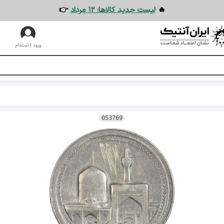
🔥
لیست جدید کالاها: ۱۲ مرداد
👉
ورود | ثبت‌نام
053769