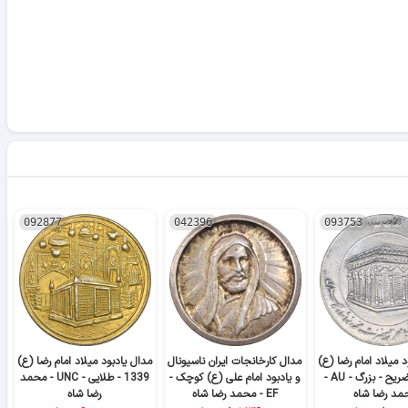
092877
042396
093753
د میلاد امام رضا (ع)
مدال کارخانجات ایران ناسیونال
مدال یادبود میلاد امام رضا (ع)
1344 - ضریح - بزرگ - AU -
و یادبود امام علی (ع) کوچک -
1339 - طلایی - UNC - محمد
مد رضا شاه
EF - محمد رضا شاه
رضا شاه