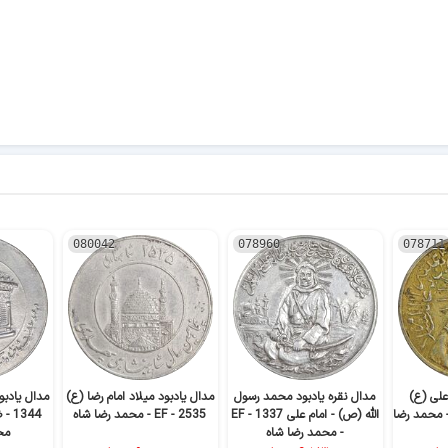
080042
078960
078711
علی (ع)
مدال نقره یادبود محمد رسول
مدال یادبود میلاد امام رضا (ع)
مدال یادبو
ک - طلایی - EF - محمد رضا
الله (ص) - امام علی 1337 - EF
2535 - EF - محمد رضا شاه
- محمد رضا شاه
مح