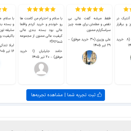
 آنتیک در
فقط میشه گفت عالی بی
با سلام و احترام من کامنت ها
با سلام، م
 و برقرار
نقص و مطمئن برای همه چیز
رو خوندم و خرید کردم واقعا
و بسته بن
سپاسگزارم ممنون
عالی بود بسته بندی عالی
سلیقه تون
کیفیت عالی ممنون از مجموعه
باکیفیت و
سیدکاظم حجازی (۸ خرید
علی وزیری (۳۰ خرید موفق)
–
شما🫡🩷
۲۹ تیر ۱۴۰۵
لیلا تندکی (۲ خرید م
حامد جلیلیان (۱ خرید
۱۶ تیر ۱۴۰۵
موفق)
–
۲۰ تیر ۱۴۰۵
ثبت تجربه شما | مشاهده تجربه‌ها