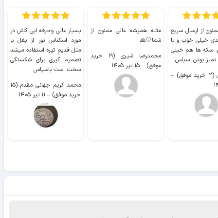
منون از ارسال سریع
مثله همیشه عالی ممنون از
بسیار عالی وحرفه ایی کاش در
ب
دی خیلی خوب و با
شما🤍🙏
مورد اسکناس نور از بغل یا
ر
. سکه ها هم خیلی
مثل قدیم تیره استفاده میشد
محمدرضا شیری (۱۹ خرید
۹ 
 تمیز بودن. سپاس
تصمیم گیری برای شکستگی
موفق)
–
۱۵ تیر ۱۴۰۵
سخت است باسپاس
وفق)
–
محمد کریم جهانی مقدم (۱۵
خرید موفق)
–
۱۱ تیر ۱۴۰۵