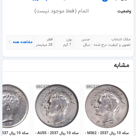
اتمام (فعلا موجود نیست)
وضعیت
ملاک انتخاب
جنس
وزن
قطر
مشاهده همه
تصویر و کیفیت درج شده
نیکل
7 گرم
28 میلیمتر
مشابه
091327
091324
سکه 10 ریال 2537 - MS62 -
سکه 10 ریال 2537 - AU55 -