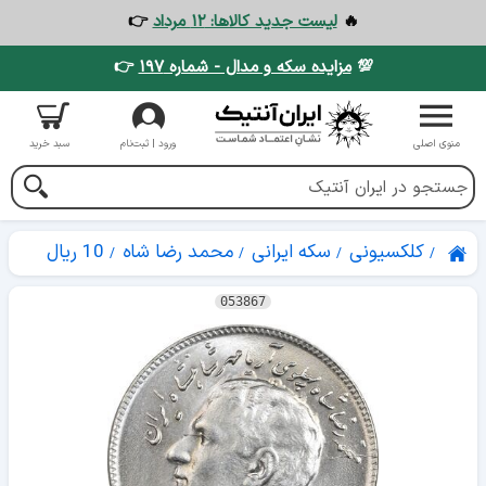
🔥
لیست جدید کالاها: ۱۲ مرداد
👉
💯
مزایده سکه و مدال - شماره ۱۹۷
👉
منوی اصلی
ورود | ثبت‌نام
سبد خرید
کلکسیونی
سکه ایرانی
محمد رضا شاه
10 ریال
053867