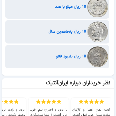
10 ریال مبلغ با عدد
10 ریال پنجاهمین سال
10 ریال یادبود فائو
نظر خریداران درباره ایران‌آنتیک
آدینه تمام اعضا و کارکنان
با درود و احترام؛ تیم خوب
درود و ارادت ایران
سایت بسیار خوب ايران آنتیک
ایران آنتیک از شما سپاسگزارم.
وصف نگنجد... پیروز