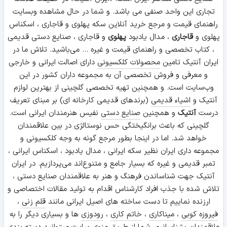
تجاری این واحد صنفی می باشد. و شما در حال مشاهده وبسایت
راهنمای قیمت و مرجع خرید آنلاین سکه پهلوی و قاجاری ، اسکناس
پهلوی و
قاجاری
، مدال یادبود
پهلوی
و قاجاری ، صنایع دستی قدیمی
، کتاب تخصصی و راهنمای قیمت و غیره ... می‌باشید. تلاش ما در
ایران آنتیک تامین
محصولات کلکسیونی
دارای اصالت ایرانی و خارجی
و معرفی و فروش تخصصی آن به مجموعه داران کشور در این
وب‌سایت است. و همچنین تهیه تخصصی گلچینی از بهترین لوازم
آنتیک و
اشیاء قدیمی
(برندهای قدیمی کارخانه ای) بر مبنای تعریف
درست
آنتیک
و همچنین
صنایع دستی
نفیس هنرمندان ایرانی است.
گلچینی که باعث برانگیختگی حس نوستالژی در بین علاقمندان
خواهد شد. اما در اینجا بطور مرجع گونه به وجه کلکسیونی و
مجموعه داری ایران نظیر سکه ایرانی ، مدال یادبود ، اسکناس ایرانی ،
تمبر قدیمی و غیره که بسیار جامع و متنوع‌اند می‌پردازیم. در ایران
آنتیک جهت شناساندن فرهنگ و هنر به علاقمندان صنایع دستی ،
تلاش شده با جذب افراد کارشناس اقدام به تولید مقالات اختصاصی و
ارزنده نماییم تا دست ساخته های اصیل ایرانی مانند
قلم زنی
،
فیروزه کوبی
،
میناکاری
،
خاتم کاری
،
رودوزی
ها و بسیاری دیگر را به