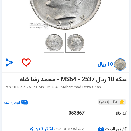
۱
10 ریال
سکه 10 ریال 2537 - MS64 - محمد رضا شاه
Iran 10 Rials 2537 Coin - MS64 - Mohammad Reza Shah
۲.۰
(
۱
نظر)
ارسال نظر
053867
کد کالا
مشاهده قیمت
اشتراک ویژه
آخرین قیمت