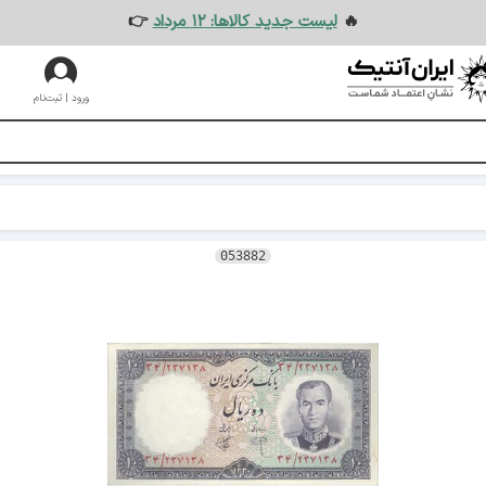
🔥
لیست جدید کالاها: ۱۲ مرداد
👉
ورود | ثبت‌نام
053882