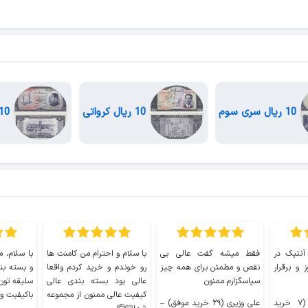
10 ریال سری سوم
10 ریال کرواتی
10 ریال 1333
 آنتیک در
فقط میشه گفت عالی بی
با سلام و احترام من کامنت ها
با سلام، م
 و برقرار
نقص و مطمئن برای همه چیز
رو خوندم و خرید کردم واقعا
و بسته بن
سپاسگزارم ممنون
عالی بود بسته بندی عالی
سلیقه تون
کیفیت عالی ممنون از مجموعه
باکیفیت و
سیدکاظم حجازی (۷ خرید
علی وزیری (۲۹ خرید موفق)
–