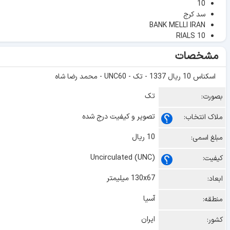
10
سد کرج
BANK MELLI IRAN
RIALS 10
مشخصات
اسکناس 10 ریال 1337 - تک - UNC60 - محمد رضا شاه
تک
بصورت:
تصویر و کیفیت درج شده
ملاک انتخاب:
10 ریال
مبلغ اسمی:
Uncirculated (UNC)
کیفیت:
130x67 میلیمتر
ابعاد:
آسیا
منطقه:
ایران
کشور: