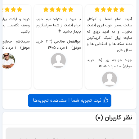
آدینه تمام اعضا و کارکنان
با درود و احترام؛ تیم خوب
درود و ارادت ایران
سایت بسیار خوب ايران آنتیک
ایران آنتیک از شما سپاسگزارم.
وصف نگنجد... پیروز
بخیر... و به امید روزی که
پایدار باشید 💐
باشید
سایت ايران آنتیک، گریدکردن
ابوالفضل صالحی (۱۱۳ خرید
تمام سکه ها و اسکناس ها و
موفق)
–
۱ مرداد ۱۴۰۵
موفق)
–
۱ مرداد ۱۴۰۵
مدال های...
جواد خواجه پور (۱۸ خرید
موفق)
–
۹ مرداد ۱۴۰۵
ثبت تجربه شما | مشاهده تجربه‌ها
نظر کاربران (۰)