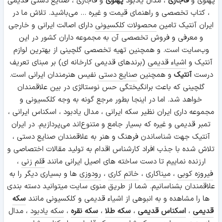
پهلوی و
قاجاری
، مدال یادبود
پهلوی
و قاجاری ، صنایع دستی قدیمی
، کتاب تخصصی و راهنمای قیمت و غیره ... می‌باشید. تلاش ما در
ایران آنتیک تامین
محصولات کلکسیونی
دارای اصالت ایرانی و خارجی
و معرفی و فروش تخصصی آن به مجموعه داران کشور در این
وب‌سایت است. و همچنین تهیه تخصصی گلچینی از بهترین لوازم
آنتیک و
اشیاء قدیمی
(برندهای قدیمی کارخانه ای) بر مبنای تعریف
درست
آنتیک
و همچنین
صنایع دستی
نفیس هنرمندان ایرانی است.
گلچینی که باعث برانگیختگی حس نوستالژی در بین علاقمندان
خواهد شد. اما در اینجا بطور مرجع گونه به وجه کلکسیونی و
مجموعه داری ایران نظیر سکه ایرانی ، مدال یادبود ، اسکناس ایرانی ،
تمبر قدیمی و غیره که بسیار جامع و متنوع‌اند می‌پردازیم. در ایران
آنتیک جهت شناساندن فرهنگ و هنر به علاقمندان صنایع دستی ،
تلاش شده با جذب افراد کارشناس اقدام به تولید مقالات اختصاصی و
ارزنده نماییم تا دست ساخته های اصیل ایرانی مانند
قلم زنی
،
فیروزه کوبی
،
میناکاری
،
خاتم کاری
،
رودوزی
ها و بسیاری دیگر را به
علاقمندان بشناسانیم. شما از طریق منوی سایت میتوانید دسته بندی
ها را مشاهده و به انبوهی از اشیاء قدیمی و کلکسیونی مانند
سکه
قدیمی
،
اسکناس قدیمی
،
سکه طلا
،
سکه نقره
،
سکه یادبود
، مدال