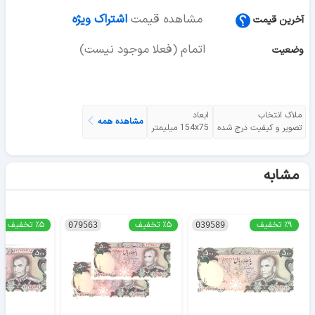
مشاهده قیمت
اشتراک ویژه
آخرین قیمت
اتمام (فعلا موجود نیست)
وضعیت
ملاک انتخاب
ابعاد
مشاهده همه
تصویر و کیفیت درج شده
154x75 میلیمتر
مشابه
٪۹ تخفیف
٪۵ تخفیف
٪۵ تخفیف
079563
039589