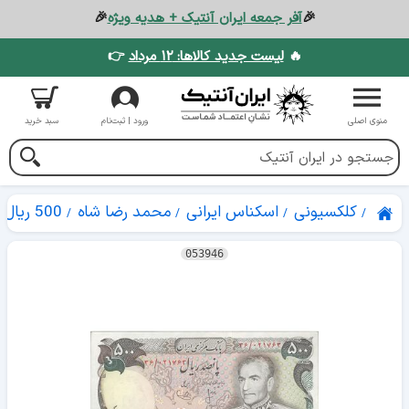
🎉
آفر جمعه ایران آنتیک + هدیه ویژه
🎉
🔥
لیست جدید کالاها: ۱۲ مرداد
👉
منوی اصلی
ورود | ثبت‌نام
سبد خرید
کلکسیونی
اسکناس ایرانی
محمد رضا شاه
500 ریال
053946