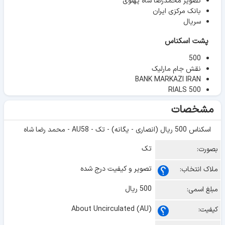
تصویر محمدرضا شاه پهلوی
بانک مرکزی ایران
سریال
پشت اسکناس
500
نقش جام مارلیک
BANK MARKAZI IRAN
RIALS 500
مشخصات
اسکناس 500 ریال (انصاری - یگانه) - تک - AU58 - محمد رضا شاه
تک
بصورت:
تصویر و کیفیت درج شده
ملاک انتخاب:
500 ریال
مبلغ اسمی:
About Uncirculated (AU)
کیفیت: