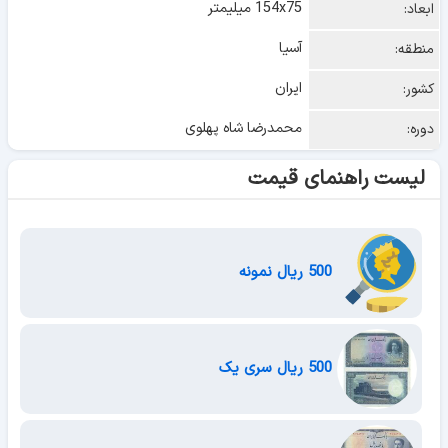
154x75 میلیمتر
ابعاد:
آسیا
منطقه:
ایران
کشور:
محمدرضا شاه پهلوی
دوره:
لیست راهنمای قیمت
500 ریال نمونه
500 ریال سری یک