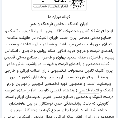
کوتاه درباره ما
ایران آنتیک ، حامی فرهنگ و هنر
اینجا فروشگاه آنلاین محصولات کلکسیونی ، اشیاء قدیمی ، آنتیک و
صنایع دستی معاصر ایران است. «ایران آنتیک» در حقیقت علامت
تجاری این واحد صنفی می باشد. و شما در حال مشاهده وبسایت
راهنمای قیمت و مرجع خرید آنلاین سکه پهلوی و قاجاری ، اسکناس
پهلوی و
قاجاری
، مدال یادبود
پهلوی
و قاجاری ، صنایع دستی قدیمی
، کتاب تخصصی و راهنمای قیمت و غیره ... می‌باشید. تلاش ما در
ایران آنتیک تامین
محصولات کلکسیونی
دارای اصالت ایرانی و خارجی
و معرفی و فروش تخصصی آن به مجموعه داران کشور در این
وب‌سایت است. و همچنین تهیه تخصصی گلچینی از بهترین لوازم
آنتیک و
اشیاء قدیمی
(برندهای قدیمی کارخانه ای) بر مبنای تعریف
درست
آنتیک
و همچنین
صنایع دستی
نفیس هنرمندان ایرانی است.
گلچینی که باعث برانگیختگی حس نوستالژی در بین علاقمندان
خواهد شد. اما در اینجا بطور مرجع گونه به وجه کلکسیونی و
مجموعه داری ایران نظیر سکه ایرانی ، مدال یادبود ، اسکناس ایرانی ،