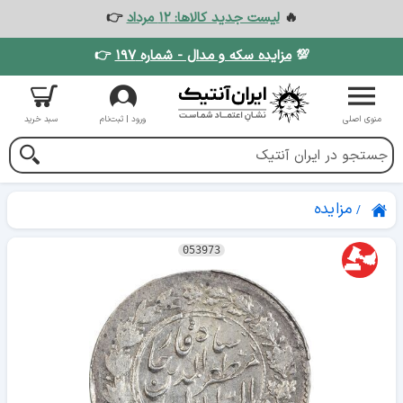
🔥
لیست جدید کالاها: ۱۲ مرداد
👉
💯
مزایده سکه و مدال - شماره ۱۹۷
👉
منوی اصلی
ورود | ثبت‌نام
سبد خرید
مزایده
053973