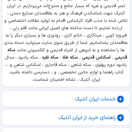
تمبر قدیمی و غیره که بسیار جامع و متنوع‌اند می‌پردازیم. در ایران
آنتیک جهت شناساندن فرهنگ و هنر به علاقمندان صنایع دستی ،
تلاش شده با جذب افراد کارشناس اقدام به تولید مقالات اختصاصی و
ارزنده نماییم تا دست ساخته های اصیل ایرانی مانند
قلم زنی
،
فیروزه کوبی
،
میناکاری
،
خاتم کاری
،
رودوزی
ها و بسیاری دیگر را به
علاقمندان بشناسانیم. شما از طریق منوی سایت میتوانید دسته بندی
ها را مشاهده و به انبوهی از اشیاء قدیمی و کلکسیونی مانند
سکه
قدیمی
،
اسکناس قدیمی
،
سکه طلا
،
سکه نقره
،
سکه یادبود
، مدال
یادبود دوره پهلوی ،
سکه شاهی
، سکه قاجاری ،
اسکناس شاهی
و...،
کتاب راهنما و
لوازم جانبی
تخصصی ، و... دسترسی داشته باشید.
ایران آنتیک ، نشانه اطمینان شماست.
خدمات ایران آنتیک
راهنمای خرید از ایران آنتیک