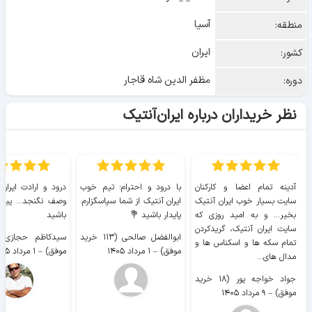
آسیا
منطقه:
ایران
کشور:
مظفر الدین شاه قاجار
دوره:
نظر خریداران درباره ایران‌آنتیک
آدینه تمام اعضا و کارکنان
با درود و احترام؛ تیم خوب
درود و ارادت ایران
سایت بسیار خوب ايران آنتیک
ایران آنتیک از شما سپاسگزارم.
وصف نگنجد... پیروز
بخیر... و به امید روزی که
پایدار باشید 💐
باشید
سایت ايران آنتیک، گریدکردن
ابوالفضل صالحی (۱۱۳ خرید
تمام سکه ها و اسکناس ها و
موفق)
–
۱ مرداد ۱۴۰۵
موفق)
–
۱ مرداد ۱۴۰۵
مدال های...
جواد خواجه پور (۱۸ خرید
موفق)
–
۹ مرداد ۱۴۰۵