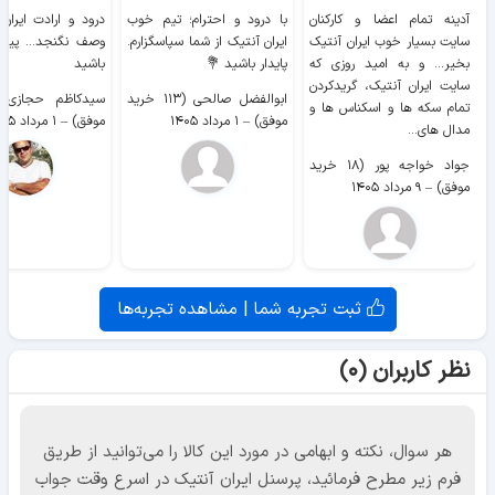
آدینه تمام اعضا و کارکنان
با درود و احترام؛ تیم خوب
درود و ارادت ایران
سایت بسیار خوب ايران آنتیک
ایران آنتیک از شما سپاسگزارم.
وصف نگنجد... پیروز
بخیر... و به امید روزی که
پایدار باشید 💐
باشید
سایت ايران آنتیک، گریدکردن
ابوالفضل صالحی (۱۱۳ خرید
تمام سکه ها و اسکناس ها و
موفق)
–
۱ مرداد ۱۴۰۵
موفق)
–
۱ مرداد ۱۴۰۵
مدال های...
جواد خواجه پور (۱۸ خرید
موفق)
–
۹ مرداد ۱۴۰۵
ثبت تجربه شما | مشاهده تجربه‌ها
نظر کاربران (۰)
هر سوال، نکته و ابهامی در مورد این کالا را می‌توانید از طریق
فرم زیر مطرح فرمائید، پرسنل ایران آنتیک در اسرع وقت جواب