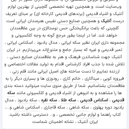
وب‌سایت است. و همچنین تهیه تخصصی گلچینی از بهترین لوازم
آنتیک و
اشیاء قدیمی
(برندهای قدیمی کارخانه ای) بر مبنای تعریف
درست
آنتیک
و همچنین
صنایع دستی
نفیس هنرمندان ایرانی است.
گلچینی که باعث برانگیختگی حس نوستالژی در بین علاقمندان
خواهد شد. اما در اینجا بطور مرجع گونه به وجه کلکسیونی و
مجموعه داری ایران نظیر سکه ایرانی ، مدال یادبود ، اسکناس ایرانی ،
تمبر قدیمی و غیره که بسیار جامع و متنوع‌اند می‌پردازیم. در ایران
آنتیک جهت شناساندن فرهنگ و هنر به علاقمندان صنایع دستی ،
تلاش شده با جذب افراد کارشناس اقدام به تولید مقالات اختصاصی و
ارزنده نماییم تا دست ساخته های اصیل ایرانی مانند
قلم زنی
،
فیروزه کوبی
،
میناکاری
،
خاتم کاری
،
رودوزی
ها و بسیاری دیگر را به
علاقمندان بشناسانیم. شما از طریق منوی سایت میتوانید دسته بندی
ها را مشاهده و به انبوهی از اشیاء قدیمی و کلکسیونی مانند
سکه
قدیمی
،
اسکناس قدیمی
،
سکه طلا
،
سکه نقره
،
سکه یادبود
، مدال
یادبود دوره پهلوی ،
سکه شاهی
، سکه قاجاری ،
اسکناس شاهی
و...،
کتاب راهنما و
لوازم جانبی
تخصصی ، و... دسترسی داشته باشید.
ایران آنتیک ، نشانه اطمینان شماست.