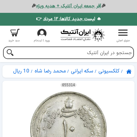
🎉
آفر جمعه ایران آنتیک + هدیه ویژه
🎉
🔥
لیست جدید کالاها: ۱۲ مرداد
👉
منوی اصلی
ورود | ثبت‌نام
سبد خرید
کلکسیونی
سکه ایرانی
محمد رضا شاه
10 ریال
055314