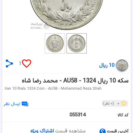
۱
10 ریال
سکه 10 ریال 1324 - AU58 - محمد رضا شاه
Iran 10 Rials 1324 Coin - AU58 - Mohammad Reza Shah
۰
(
۰
نظر)
ارسال نظر
055314
کد کالا
مشاهده قیمت
اشتراک ویژه
آخرین قیمت