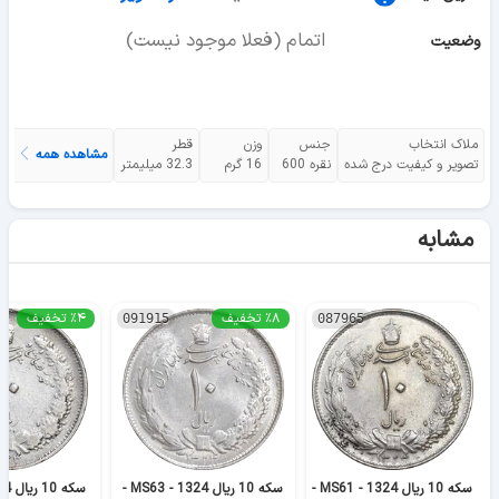
اتمام (فعلا موجود نیست)
وضعیت
ملاک انتخاب
جنس
وزن
قطر
مشاهده همه
تصویر و کیفیت درج شده
نقره 600
16 گرم
32.3 میلیمتر
مشابه
٪۸ تخفیف
٪۴ تخفیف
091915
087965
سکه 10 ریال 1324 - MS61 -
سکه 10 ریال 1324 - MS63 -