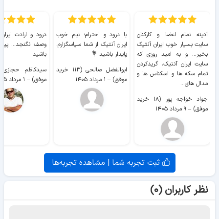
آدینه تمام اعضا و کارکنان
با درود و احترام؛ تیم خوب
درود و ارادت ایران
سایت بسیار خوب ايران آنتیک
ایران آنتیک از شما سپاسگزارم.
وصف نگنجد... پیروز
بخیر... و به امید روزی که
پایدار باشید 💐
باشید
سایت ايران آنتیک، گریدکردن
ابوالفضل صالحی (۱۱۳ خرید
تمام سکه ها و اسکناس ها و
موفق)
–
۱ مرداد ۱۴۰۵
موفق)
–
۱ مرداد ۱۴۰۵
مدال های...
جواد خواجه پور (۱۸ خرید
موفق)
–
۹ مرداد ۱۴۰۵
ثبت تجربه شما | مشاهده تجربه‌ها
نظر کاربران (۰)