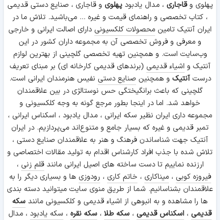
پهلوی و
قاجاری
، مدال یادبود
پهلوی
و قاجاری ، صنایع دستی قدیمی
، کتاب تخصصی و راهنمای قیمت و غیره ... می‌باشید. تلاش ما در
ایران آنتیک تامین
محصولات کلکسیونی
دارای اصالت ایرانی و خارجی
و معرفی و فروش تخصصی آن به مجموعه داران کشور در این
وب‌سایت است. و همچنین تهیه تخصصی گلچینی از بهترین لوازم
آنتیک و
اشیاء قدیمی
(برندهای قدیمی کارخانه ای) بر مبنای تعریف
درست
آنتیک
و همچنین
صنایع دستی
نفیس هنرمندان ایرانی است.
گلچینی که باعث برانگیختگی حس نوستالژی در بین علاقمندان
خواهد شد. اما در اینجا بطور مرجع گونه به وجه کلکسیونی و
مجموعه داری ایران نظیر سکه ایرانی ، مدال یادبود ، اسکناس ایرانی ،
تمبر قدیمی و غیره که بسیار جامع و متنوع‌اند می‌پردازیم. در ایران
آنتیک جهت شناساندن فرهنگ و هنر به علاقمندان صنایع دستی ،
تلاش شده با جذب افراد کارشناس اقدام به تولید مقالات اختصاصی و
ارزنده نماییم تا دست ساخته های اصیل ایرانی مانند
قلم زنی
،
فیروزه کوبی
،
میناکاری
،
خاتم کاری
،
رودوزی
ها و بسیاری دیگر را به
علاقمندان بشناسانیم. شما از طریق منوی سایت میتوانید دسته بندی
ها را مشاهده و به انبوهی از اشیاء قدیمی و کلکسیونی مانند
سکه
قدیمی
،
اسکناس قدیمی
،
سکه طلا
،
سکه نقره
،
سکه یادبود
، مدال