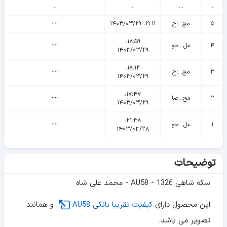
...
...
...
...
۵
مج...اح
۱۹:۱۱، ۱۴۰۳/۰۳/۲۹
᠁
۱۸:۵۹،
۴
عل...خو
᠁
۱۴۰۳/۰۳/۲۹
۱۸:۱۲،
۳
مج...اح
᠁
۱۴۰۳/۰۳/۲۹
۱۷:۴۷،
۲
مح...صا
᠁
۱۴۰۳/۰۳/۲۹
۲۱:۳۸،
۱
عل...خو
᠁
۱۴۰۳/۰۳/۲۸
توضیحات
سکه شاهی 1326 - AU58 - محمد علی شاه
این محصول دارای
کیفیت تقریبا بانکی AU58
و همانند
تصویر می باشد.