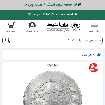
🎉
آفر جمعه ایران آنتیک + هدیه ویژه
🎉
🔥
لیست جدید کالاها: ۱۲ مرداد
👉
منوی اصلی
ورود | ثبت‌نام
سبد خرید
مزایده
056968