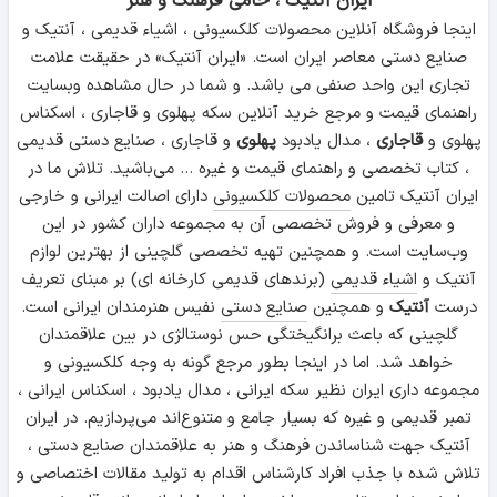
ایران آنتیک ، حامی فرهنگ و هنر
اینجا فروشگاه آنلاین محصولات کلکسیونی ، اشیاء قدیمی ، آنتیک و
صنایع دستی معاصر ایران است. «ایران آنتیک» در حقیقت علامت
تجاری این واحد صنفی می باشد. و شما در حال مشاهده وبسایت
راهنمای قیمت و مرجع خرید آنلاین سکه پهلوی و قاجاری ، اسکناس
پهلوی و
قاجاری
، مدال یادبود
پهلوی
و قاجاری ، صنایع دستی قدیمی
، کتاب تخصصی و راهنمای قیمت و غیره ... می‌باشید. تلاش ما در
ایران آنتیک تامین
محصولات کلکسیونی
دارای اصالت ایرانی و خارجی
و معرفی و فروش تخصصی آن به مجموعه داران کشور در این
وب‌سایت است. و همچنین تهیه تخصصی گلچینی از بهترین لوازم
آنتیک و
اشیاء قدیمی
(برندهای قدیمی کارخانه ای) بر مبنای تعریف
درست
آنتیک
و همچنین
صنایع دستی
نفیس هنرمندان ایرانی است.
گلچینی که باعث برانگیختگی حس نوستالژی در بین علاقمندان
خواهد شد. اما در اینجا بطور مرجع گونه به وجه کلکسیونی و
مجموعه داری ایران نظیر سکه ایرانی ، مدال یادبود ، اسکناس ایرانی ،
تمبر قدیمی و غیره که بسیار جامع و متنوع‌اند می‌پردازیم. در ایران
آنتیک جهت شناساندن فرهنگ و هنر به علاقمندان صنایع دستی ،
تلاش شده با جذب افراد کارشناس اقدام به تولید مقالات اختصاصی و