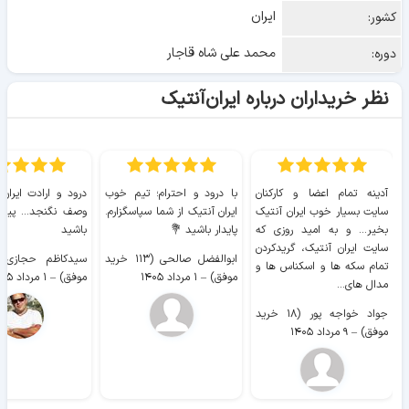
ایران
کشور:
محمد علی شاه قاجار
دوره:
نظر خریداران درباره ایران‌آنتیک
آدینه تمام اعضا و کارکنان
با درود و احترام؛ تیم خوب
درود و ارادت ایران
سایت بسیار خوب ايران آنتیک
ایران آنتیک از شما سپاسگزارم.
وصف نگنجد... پیروز
بخیر... و به امید روزی که
پایدار باشید 💐
باشید
سایت ايران آنتیک، گریدکردن
ابوالفضل صالحی (۱۱۳ خرید
تمام سکه ها و اسکناس ها و
موفق)
–
۱ مرداد ۱۴۰۵
موفق)
–
۱ مرداد ۱۴۰۵
مدال های...
جواد خواجه پور (۱۸ خرید
موفق)
–
۹ مرداد ۱۴۰۵