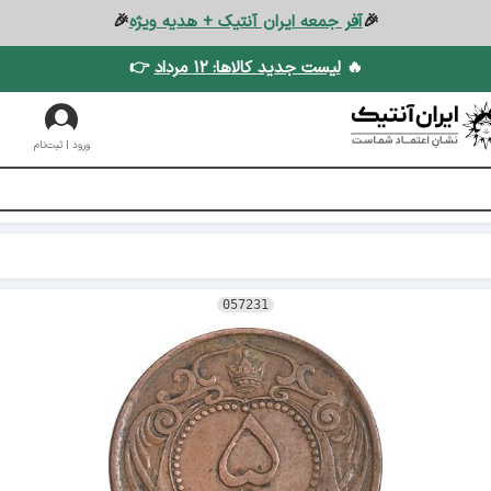
🎉
آفر جمعه ایران آنتیک + هدیه ویژه
🎉
🔥
لیست جدید کالاها: ۱۲ مرداد
👉
ورود | ثبت‌نام
057231