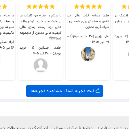
 آنتیک در
فقط میشه گفت عالی بی
با سلام و احترام من کامنت ها
با سلام، م
 و برقرار
نقص و مطمئن برای همه چیز
رو خوندم و خرید کردم واقعا
و بسته بن
سپاسگزارم ممنون
عالی بود بسته بندی عالی
سلیقه تون
کیفیت عالی ممنون از مجموعه
باکیفیت و
سیدکاظم حجازی (۷ خرید
علی وزیری (۳۰ خرید موفق)
–
شما🫡🩷
۲۹ تیر ۱۴۰۵
لیلا تندکی (۲ خرید م
حامد جلیلیان (۱ خرید
۱۶ تیر ۱۴۰۵
موفق)
–
۲۰ تیر ۱۴۰۵
ثبت تجربه شما | مشاهده تجربه‌ها
‌توانید از طریق فرم زیر مطرح فرمائید، پرسنل ایران آنتیک در اسرع وقت