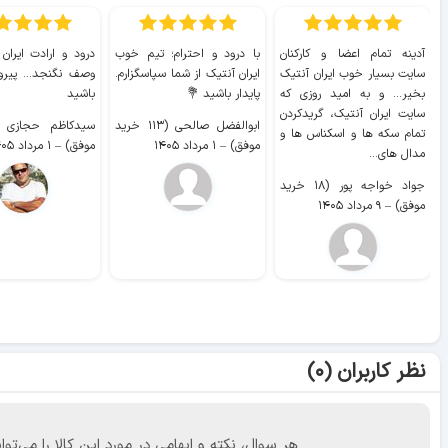
آدینه تمام اعضا و کارکنان
با درود و احترام؛ تیم خوب
درود و ارادت ایران
سایت بسیار خوب ايران آنتیک
ایران آنتیک از شما سپاسگزارم.
وصف نگنجد... پیروز
بخیر... و به امید روزی که
پایدار باشید 💐
باشید
سایت ايران آنتیک، گریدکردن
ابوالفضل صالحی (۱۱۳ خرید
تمام سکه ها و اسکناس ها و
موفق)
–
۱ مرداد ۱۴۰۵
موفق)
–
۱ مرداد ۱۴۰۵
مدال های...
جواد خواجه پور (۱۸ خرید
موفق)
–
۹ مرداد ۱۴۰۵
نظر کاربران (۰)
هر سوال، نکته و ابهامی در مورد این کالا را می