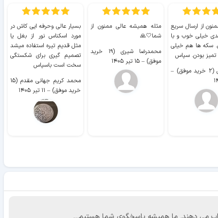
منون از ارسال سریع
مثله همیشه عالی ممنون از
بسیار عالی وحرفه ایی کاش در
ب
دی خیلی خوب و با
شما🤍🙏
مورد اسکناس نور از بغل یا
ر
. سکه ها هم خیلی
مثل قدیم تیره استفاده میشد
محمدرضا شیری (۱۹ خرید
۹ 
 تمیز بودن. سپاس
تصمیم گیری برای شکستگی
موفق)
–
۱۵ تیر ۱۴۰۵
سخت است باسپاس
وفق)
–
محمد کریم جهانی مقدم (۱۵
خرید موفق)
–
۱۱ تیر ۱۴۰۵
 جواب می دهند. ما همیشه پاسخگوی شما هستیم...