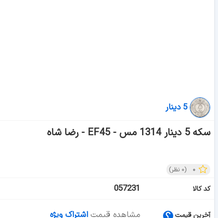
5 دینار
سکه 5 دینار 1314 مس - EF45 - رضا شاه
۰
(
۰
نظر)
057231
کد کالا
مشاهده قیمت
اشتراک ویژه
آخرین قیمت