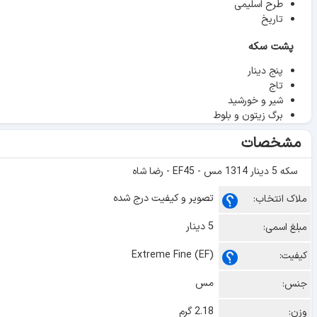
طرح اسلیمی
تاریخ
پشت سکه
پنج دینار
تاج
شیر و خورشید
برگ زیتون و بلوط
مشخصات
سکه 5 دینار 1314 مس - EF45 - رضا شاه
تصویر و کیفیت درج شده
ملاک انتخاب:
5 دینار
مبلغ اسمی:
Extreme Fine (EF)
کیفیت:
مس
جنس:
2.18 گرم
وزن: