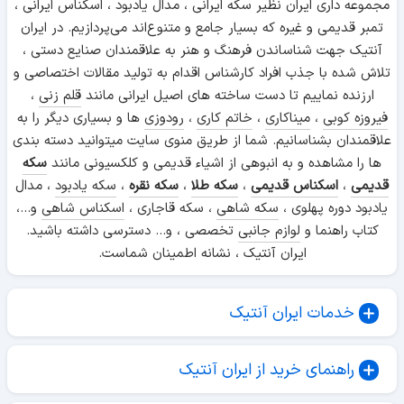
مجموعه داری ایران نظیر سکه ایرانی ، مدال یادبود ، اسکناس ایرانی ،
تمبر قدیمی و غیره که بسیار جامع و متنوع‌اند می‌پردازیم. در ایران
آنتیک جهت شناساندن فرهنگ و هنر به علاقمندان صنایع دستی ،
تلاش شده با جذب افراد کارشناس اقدام به تولید مقالات اختصاصی و
ارزنده نماییم تا دست ساخته های اصیل ایرانی مانند
قلم زنی
،
فیروزه کوبی
،
میناکاری
،
خاتم کاری
،
رودوزی
ها و بسیاری دیگر را به
علاقمندان بشناسانیم. شما از طریق منوی سایت میتوانید دسته بندی
ها را مشاهده و به انبوهی از اشیاء قدیمی و کلکسیونی مانند
سکه
قدیمی
،
اسکناس قدیمی
،
سکه طلا
،
سکه نقره
،
سکه یادبود
، مدال
یادبود دوره پهلوی ،
سکه شاهی
، سکه قاجاری ،
اسکناس شاهی
و...،
کتاب راهنما و
لوازم جانبی
تخصصی ، و... دسترسی داشته باشید.
ایران آنتیک ، نشانه اطمینان شماست.
خدمات ایران آنتیک
راهنمای خرید از ایران آنتیک