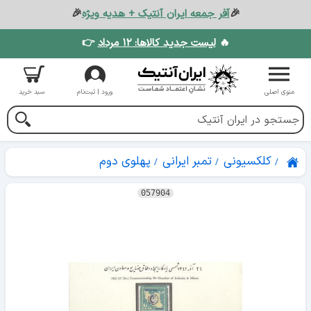
🎉
آفر جمعه ایران آنتیک + هدیه ویژه
🎉
🔥
لیست جدید کالاها: ۱۲ مرداد
👉
منوی اصلی
ورود | ثبت‌نام
سبد خرید
کلکسیونی
تمبر ایرانی
پهلوی دوم
057904