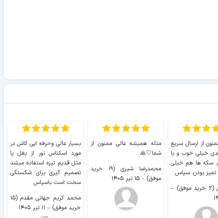
منون از ارسال سریع
مثله همیشه عالی ممنون از
بسیار عالی وحرفه ایی کاش در
ب
دی خیلی خوب و با
شما🤍🙏
مورد اسکناس نور از بغل یا
ر
. سکه ها هم خیلی
مثل قدیم تیره استفاده میشد
محمدرضا شیری (۱۹ خرید
۹ 
 تمیز بودن. سپاس
تصمیم گیری برای شکستگی
موفق)
–
۱۵ تیر ۱۴۰۵
سخت است باسپاس
وفق)
–
محمد کریم جهانی مقدم (۱۵
خرید موفق)
–
۱۱ تیر ۱۴۰۵