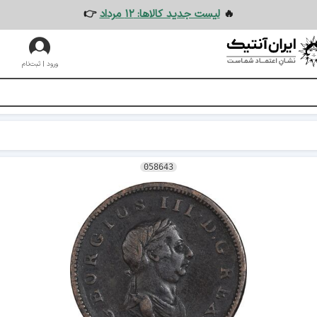
🔥
لیست جدید کالاها: ۱۲ مرداد
👉
ورود | ثبت‌نام
058643