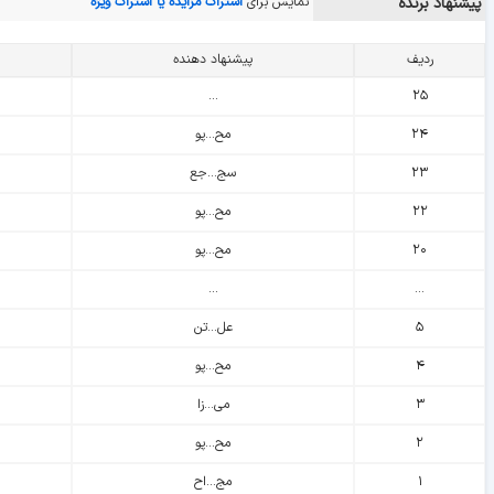
پیشنهاد برنده
نمایش برای
اشتراک مزایده یا اشتراک ویژه
ردیف
پیشنهاد دهنده
...
۲۵
۲۴
مح...پو
۲۳
سج...جع
۲۲
مح...پو
۲۰
مح...پو
...
...
۵
عل...تن
۴
مح...پو
۳
می...زا
۲
مح...پو
۱
مج...اح