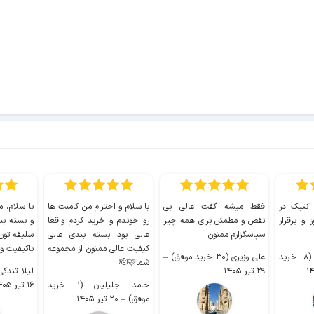
 آنتیک در
فقط میشه گفت عالی بی
با سلام و احترام من کامنت ها
با سلام، م
 و برقرار
نقص و مطمئن برای همه چیز
رو خوندم و خرید کردم واقعا
و بسته بن
سپاسگزارم ممنون
عالی بود بسته بندی عالی
سلیقه تون
کیفیت عالی ممنون از مجموعه
باکیفیت و
سیدکاظم حجازی (۸ خرید
علی وزیری (۳۰ خرید موفق)
–
شما🫡🩷
۲۹ تیر ۱۴۰۵
لیلا تندکی (۲ خرید م
حامد جلیلیان (۱ خرید
۱۶ تیر ۱۴۰۵
موفق)
–
۲۰ تیر ۱۴۰۵