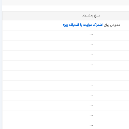
مبلغ پیشنهاد
نمایش برای
اشتراک مزایده یا اشتراک ویژه
᠁
᠁
᠁
᠁
...
᠁
᠁
᠁
᠁
᠁