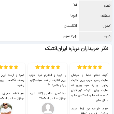
34
قطر:
اروپا
منطقه:
انگلستان
کشور:
جرج سوم
دوره:
نظر خریداران درباره ایران‌آنتیک
آدینه تمام اعضا و کارکنان
با درود و احترام؛ تیم خوب
درود و ارادت ایران
سایت بسیار خوب ايران آنتیک
ایران آنتیک از شما سپاسگزارم.
وصف نگنجد... پیروز
بخیر... و به امید روزی که
پایدار باشید 💐
باشید
سایت ايران آنتیک، گریدکردن
ابوالفضل صالحی (۱۱۳ خرید
تمام سکه ها و اسکناس ها و
موفق)
–
۱ مرداد ۱۴۰۵
موفق)
–
۱ مرداد ۱۴۰۵
مدال های...
جواد خواجه پور (۱۸ خرید
موفق)
–
۹ مرداد ۱۴۰۵