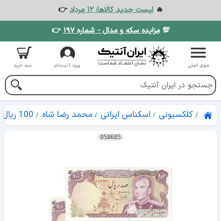
🔥
لیست جدید کالاها: ۱۲ مرداد
👉
💯
مزایده سکه و مدال - شماره ۱۹۷
👉
منوی اصلی
ورود | ثبت‌نام
سبد خرید
کلکسیونی
اسکناس ایرانی
محمد رضا شاه
100 ریال
058685