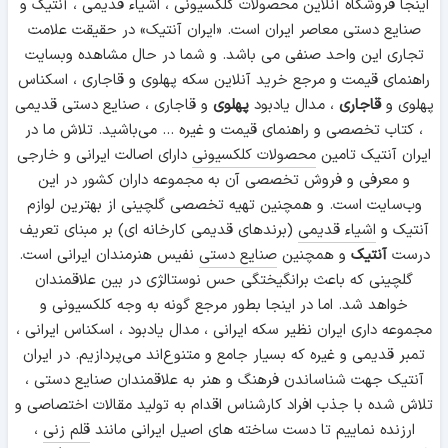
اینجا فروشگاه آنلاین محصولات کلکسیونی ، اشیاء قدیمی ، آنتیک و
صنایع دستی معاصر ایران است. «ایران آنتیک» در حقیقت علامت
تجاری این واحد صنفی می باشد. و شما در حال مشاهده وبسایت
راهنمای قیمت و مرجع خرید آنلاین سکه پهلوی و قاجاری ، اسکناس
پهلوی و
قاجاری
، مدال یادبود
پهلوی
و قاجاری ، صنایع دستی قدیمی
، کتاب تخصصی و راهنمای قیمت و غیره ... می‌باشید. تلاش ما در
ایران آنتیک تامین
محصولات کلکسیونی
دارای اصالت ایرانی و خارجی
و معرفی و فروش تخصصی آن به مجموعه داران کشور در این
وب‌سایت است. و همچنین تهیه تخصصی گلچینی از بهترین لوازم
آنتیک و
اشیاء قدیمی
(برندهای قدیمی کارخانه ای) بر مبنای تعریف
درست
آنتیک
و همچنین
صنایع دستی
نفیس هنرمندان ایرانی است.
گلچینی که باعث برانگیختگی حس نوستالژی در بین علاقمندان
خواهد شد. اما در اینجا بطور مرجع گونه به وجه کلکسیونی و
مجموعه داری ایران نظیر سکه ایرانی ، مدال یادبود ، اسکناس ایرانی ،
تمبر قدیمی و غیره که بسیار جامع و متنوع‌اند می‌پردازیم. در ایران
آنتیک جهت شناساندن فرهنگ و هنر به علاقمندان صنایع دستی ،
تلاش شده با جذب افراد کارشناس اقدام به تولید مقالات اختصاصی و
ارزنده نماییم تا دست ساخته های اصیل ایرانی مانند
قلم زنی
،