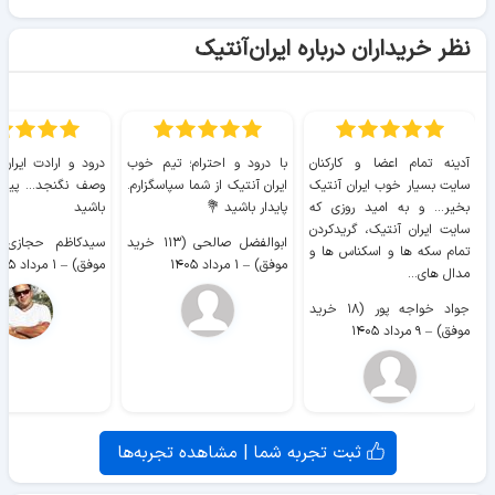
نظر خریداران درباره ایران‌آنتیک
آدینه تمام اعضا و کارکنان
با درود و احترام؛ تیم خوب
درود و ارادت ایران
سایت بسیار خوب ايران آنتیک
ایران آنتیک از شما سپاسگزارم.
وصف نگنجد... پیروز
بخیر... و به امید روزی که
پایدار باشید 💐
باشید
سایت ايران آنتیک، گریدکردن
ابوالفضل صالحی (۱۱۳ خرید
تمام سکه ها و اسکناس ها و
موفق)
–
۱ مرداد ۱۴۰۵
موفق)
–
۱ مرداد ۱۴۰۵
مدال های...
جواد خواجه پور (۱۸ خرید
موفق)
–
۹ مرداد ۱۴۰۵
ثبت تجربه شما | مشاهده تجربه‌ها