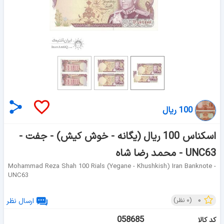
100 ریال
اسکناس 100 ریال (یگانه - خوش کیش) - جفت -
UNC63 - محمد رضا شاه
Mohammad Reza Shah 100 Rials (yegane - Khushkish) Iran Banknote -
UNC63
۰
(
۰
نظر)
ارسال نظر
058685
کد کالا