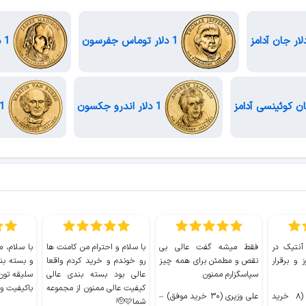
1 دلار توماس جفرسون
1 دلار جیمز مدیسون
1 دلار اندرو جکسون
1 دلار مارتین ون بیورن
 آنتیک در
فقط میشه گفت عالی بی
با سلام و احترام من کامنت ها
با سلام، م
 و برقرار
نقص و مطمئن برای همه چیز
رو خوندم و خرید کردم واقعا
و بسته بن
سپاسگزارم ممنون
عالی بود بسته بندی عالی
سلیقه تون
کیفیت عالی ممنون از مجموعه
باکیفیت و
سیدکاظم حجازی (۸ خرید
علی وزیری (۳۰ خرید موفق)
–
شما🫡🩷