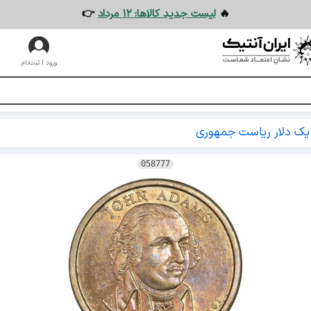
🔥
لیست جدید کالاها: ۱۲ مرداد
👉
ورود | ثبت‌نام
یک دلار ریاست جمهوری
058777