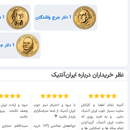
1 دلار جرج واشنگتن
1 دلار جان آدامز
1 دلار جان کوئینسی آدامز
نظر خریداران درباره ایران‌آنتیک
آدینه تمام اعضا و کارکنان
با درود و احترام؛ تیم خوب
درود و ارادت ایران
سایت بسیار خوب ايران آنتیک
ایران آنتیک از شما سپاسگزارم.
وصف نگنجد... پیروز
بخیر... و به امید روزی که
پایدار باشید 💐
باشید
سایت ايران آنتیک، گریدکردن
ابوالفضل صالحی (۱۱۳ خرید
تمام سکه ها و اسکناس ها و