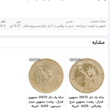
ملاک انتخاب
جنس
وزن
قطر
تصویر و کیفیت درج شده
مس با روکشی از آلیاژ نیکل-مس-روی-منگنز
8.07 گرم
26.4 میلیمت
مشابه
093558
093549
سکه یک دلار 2007D جمهوری
سکه یک دلار 2007D جمهوری
فدرال - ریاست جمهوری جرج
فدرال - ریاست جمهوری جیمز
واشنگتن - AU55 - آمریکا
مدیسون - AU55 - آمریکا