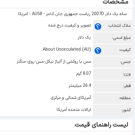
مشخصات
سکه یک دلار 2007D ریاست جمهوری جان آدامز - AU58 - آمریکا
تصویر و کیفیت درج شده
ملاک انتخاب:
یک دلار
مبلغ اسمی:
About Uncirculated (AU)
کیفیت:
مس با روکشی از آلیاژ نیکل-مس-روی-منگنز
جنس:
8.07 گرم
وزن:
26.4 میلیمتر
قطر:
آمریکای شمالی و مرکزی
منطقه:
ایالات متحده آمریکا
کشور:
لیست راهنمای قیمت