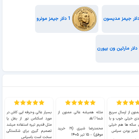
1 دلار جیمز مونرو
منون از ارسال سریع
مثله همیشه عالی ممنون از
بسیار عالی وحرفه ایی کاش در
ب
دی خیلی خوب و با
شما🤍🙏
مورد اسکناس نور از بغل یا
ر
. سکه ها هم خیلی
مثل قدیم تیره استفاده میشد
محمدرضا شیری (۱۹ خرید
۹ 
 تمیز بودن. سپاس
تصمیم گیری برای شکستگی
موفق)
–
۱۵ تیر ۱۴۰۵
سخت است باسپاس