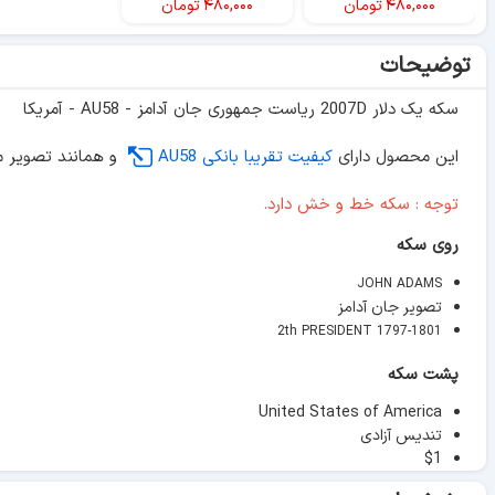
۴۸۰,۰۰۰
تومان
۴۸۰,۰۰۰
تومان
توضیحات
سکه یک دلار 2007D ریاست جمهوری جان آدامز - AU58 - آمریکا
این محصول دارای
کیفیت تقریبا بانکی AU58
و همانند تصویر م
توجه : سکه خط و خش دارد.
روی سکه
JOHN ADAMS
تصویر جان آدامز
2th PRESIDENT 1797-1801
پشت سکه
United States of America
تندیس آزادی
$1