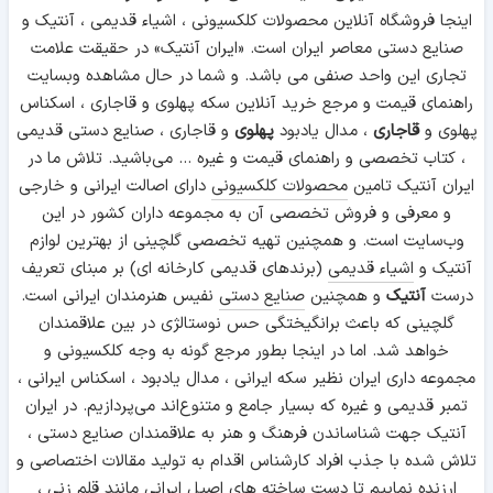
اینجا فروشگاه آنلاین محصولات کلکسیونی ، اشیاء قدیمی ، آنتیک و
صنایع دستی معاصر ایران است. «ایران آنتیک» در حقیقت علامت
تجاری این واحد صنفی می باشد. و شما در حال مشاهده وبسایت
راهنمای قیمت و مرجع خرید آنلاین سکه پهلوی و قاجاری ، اسکناس
پهلوی و
قاجاری
، مدال یادبود
پهلوی
و قاجاری ، صنایع دستی قدیمی
، کتاب تخصصی و راهنمای قیمت و غیره ... می‌باشید. تلاش ما در
ایران آنتیک تامین
محصولات کلکسیونی
دارای اصالت ایرانی و خارجی
و معرفی و فروش تخصصی آن به مجموعه داران کشور در این
وب‌سایت است. و همچنین تهیه تخصصی گلچینی از بهترین لوازم
جرج سوم
آنتیک و
اشیاء قدیمی
(برندهای قدیمی کارخانه ای) بر مبنای تعریف
درست
آنتیک
و همچنین
صنایع دستی
نفیس هنرمندان ایرانی است.
گلچینی که باعث برانگیختگی حس نوستالژی در بین علاقمندان
خواهد شد. اما در اینجا بطور مرجع گونه به وجه کلکسیونی و
مجموعه داری ایران نظیر سکه ایرانی ، مدال یادبود ، اسکناس ایرانی ،
تمبر قدیمی و غیره که بسیار جامع و متنوع‌اند می‌پردازیم. در ایران
آنتیک جهت شناساندن فرهنگ و هنر به علاقمندان صنایع دستی ،
تلاش شده با جذب افراد کارشناس اقدام به تولید مقالات اختصاصی و
ارزنده نماییم تا دست ساخته های اصیل ایرانی مانند
قلم زنی
،