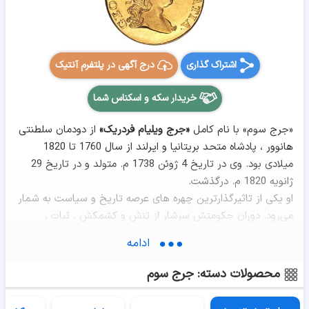
اشتراک گذاری
درج آگهی در پلتفرم آنتیک
خریدار سکه و اسکناس شما
«جرج سوم» با نام کامل
«جرج ویلیام فردریک»
از دودمان سلطنتی
‌هانوور ، پادشاه متحد بریتانیا و ایرلند از سال 1760 تا 1820
میلادی بود. وی در تاریخ 4 ژوئن 1738 م. متولد و در تاریخ 29
ژانویه 1820 م. درگذشت.
او یکی از تاثیرگذارترین چهره ‌های عرصه‌ تاریخ و سیاست به شمار
می‌رود. دوران حکومتش سرشار از تنش و کشمکش ، ثبات ،
پیروزی و شکست بود. این دوره مصادف با انقلاب آمریکا ، انقلاب
ادامه
فرانسه و جنگ های ناپلئون بود. در زمان حکومتش بسیاری از
مستعمرات خود را از دست داد، که مهمترین آنها از دست دادن
محصولات دسته: جرج سوم
آمریکای شمالی بود.