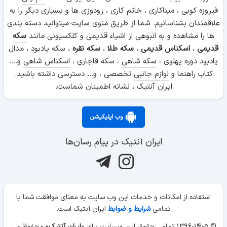
فیروزه کوبی
،
میناکاری
،
خاتم کاری
،
رودوزی
ها و بسیاری دیگر را به
علاقمندان بشناسانیم. شما از طریق منوی سایت میتوانید دسته بندی
ها را مشاهده و به انبوهی از اشیاء قدیمی و کلکسیونی مانند
سکه
قدیمی
،
اسکناس قدیمی
،
سکه طلا
،
سکه نقره
،
سکه یادبود
، مدال
یادبود دوره پهلوی ،
سکه شاهی
، سکه قاجاری ،
اسکناس شاهی
و...،
کتاب راهنما و
لوازم جانبی
تخصصی ، و... دسترسی داشته باشید.
ایران آنتیک ، نشانه اطمینان شماست.
وب اپلیکیشن
ایران آنتیک در پیام رسان‌ها
استفاده از امکانات و خدمات این وب سایت به معنای موافقت شما با
تمامی
شرایط و ضوابط
ایران آنتیک است.
© ۱۳۹۶-۱۴۰۵ تمامی حقوق این وبسایت برای «
ایران آنتیک
» محفوظ می