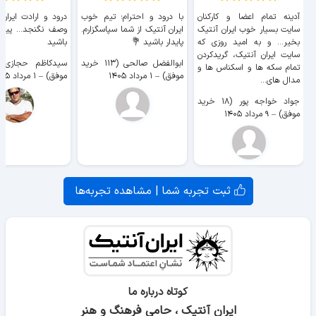
آدینه تمام اعضا و کارکنان
با درود و احترام؛ تیم خوب
درود و ارادت ایران
سایت بسیار خوب ايران آنتیک
ایران آنتیک از شما سپاسگزارم.
وصف نگنجد... پیروز
بخیر... و به امید روزی که
پایدار باشید 💐
باشید
سایت ايران آنتیک، گریدکردن
ابوالفضل صالحی (۱۱۳ خرید
تمام سکه ها و اسکناس ها و
موفق)
–
۱ مرداد ۱۴۰۵
موفق)
–
۱ مرداد ۱۴۰۵
مدال های...
جواد خواجه پور (۱۸ خرید
موفق)
–
۹ مرداد ۱۴۰۵
ثبت تجربه شما | مشاهده تجربه‌ها
کوتاه درباره ما
ایران آنتیک ، حامی فرهنگ و هنر