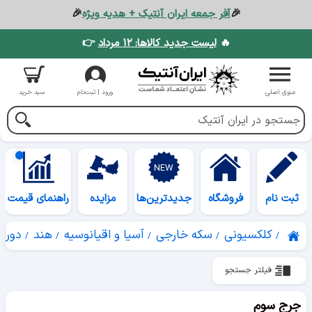
🎉
آفر جمعه ایران آنتیک + هدیه ویژه
🎉
🔥
لیست جدید کالاها: ۱۲ مرداد
👉
منوی اصلی
ورود | ثبت‌نام
سبد خرید
ثبت نام
فروشگاه
جدیدترین‌ها
مزایده
راهنمای قیمت
کلکسیونی
سکه خارجی
آسیا و اقیانوسیه
هند
دوران
فیلتر جستجو
جرج سوم