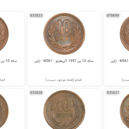
035833
078699
سکه 10 ین 1997 آکی‌هیتو - MS61 - ژاپن
سکه 10 ین 1998 آکی‌هیتو - AU50 - ژاپن
یست)
اتمام (فعلا موجود نیست)
اتما
035838
035837