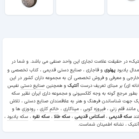
آنتیک» در حقیقت علامت تجاری این واحد صنفی می باشد. و شما در
دال یادبود
پهلوی
و قاجاری ، صنایع دستی قدیمی ، کتاب تخصصی و
 خارجی و معرفی و فروش تخصصی آن به مجموعه داران کشور در این
انه ای) بر مبنای تعریف درست
آنتیک
و همچنین
صنایع دستی
نفیس
 بطور مرجع گونه به وجه کلکسیونی و مجموعه داری ایران نظیر سکه
ن آنتیک جهت شناساندن فرهنگ و هنر به علاقمندان صنایع دستی ، تلاش
 مانند
قلم زنی
،
فیروزه کوبی
،
میناکاری
،
خاتم کاری
،
رودوزی
ها و
نند
سکه قدیمی
،
اسکناس قدیمی
،
سکه طلا
،
سکه نقره
،
سکه یادبود
،
نتیک ، نشانه اطمینان شماست.