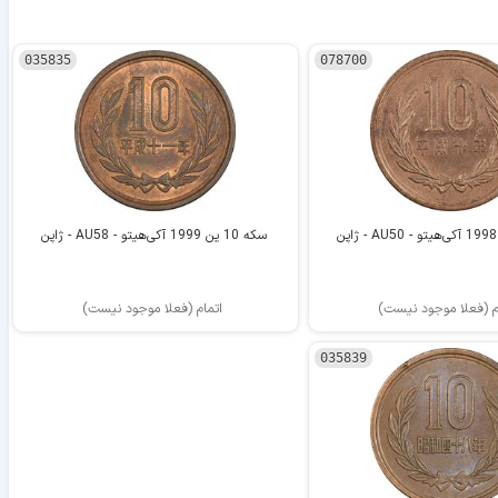
035835
078700
سکه 10 ین 1999 آکی‌هیتو - AU58 - ژاپن
م (فعلا موجود نیست)
اتمام (فعلا موجود نیست)
035839