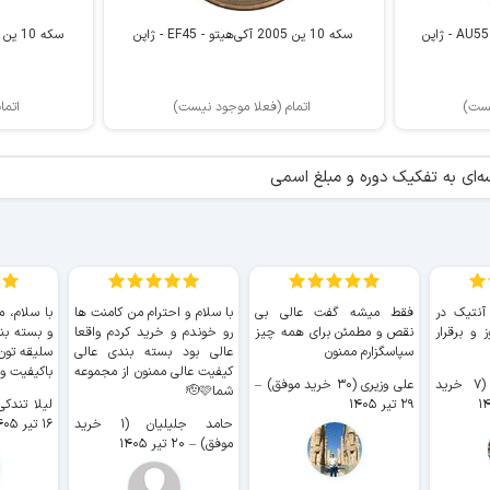
سکه 10 ین 2005 آکی‌هیتو - EF45 - ژاپن
سکه 10 ین 2006 آکی‌هیتو - AU55 - ژاپن
یست)
اتمام (فعلا موجود نیست)
اتما
‌ای به تفکیک دوره و مبلغ اسمی
 آنتیک در
فقط میشه گفت عالی بی
با سلام و احترام من کامنت ها
با سلام، م
 و برقرار
نقص و مطمئن برای همه چیز
رو خوندم و خرید کردم واقعا
و بسته بن
سپاسگزارم ممنون
عالی بود بسته بندی عالی
سلیقه تون
کیفیت عالی ممنون از مجموعه
باکیفیت و
سیدکاظم حجازی (۷ خرید
علی وزیری (۳۰ خرید موفق)
–
شما🫡🩷
۲۹ تیر ۱۴۰۵
لیلا تندکی (۲ خرید م
حامد جلیلیان (۱ خرید
۱۶ تیر ۱۴۰۵
موفق)
–
۲۰ تیر ۱۴۰۵