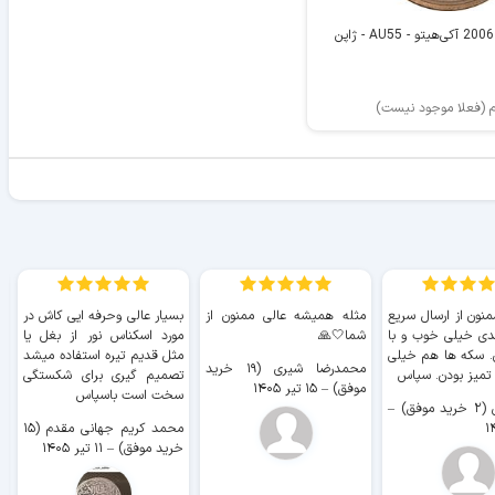
م (فعلا موجود نیست)
منون از ارسال سریع
مثله همیشه عالی ممنون از
بسیار عالی وحرفه ایی کاش در
ب
دی خیلی خوب و با
شما🤍🙏
مورد اسکناس نور از بغل یا
ر
. سکه ها هم خیلی
مثل قدیم تیره استفاده میشد
محمدرضا شیری (۱۹ خرید
۹ 
 تمیز بودن. سپاس
تصمیم گیری برای شکستگی
موفق)
–
۱۵ تیر ۱۴۰۵
سخت است باسپاس
وفق)
–
محمد کریم جهانی مقدم (۱۵
خرید موفق)
–
۱۱ تیر ۱۴۰۵