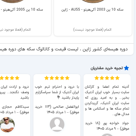
سکه 10 ین 2003 آکی‌هیتو - AU55 - ژاپن
سکه 10 ین 2005 آکی‌هیتو - AU55 - ژاپن
اتمام (فعلا موجود نیست)
اتمام (فعلا موجود ن
دوره هیسه‌ای کشور ژاپن ، لیست قیمت و کاتالوگ سکه های دوره هیسه
تجربه خرید مشتریان
آدینه تمام اعضا و کارکنان
با درود و احترام؛ تیم خوب
درود و ارادت ایران
سایت بسیار خوب ايران آنتیک
ایران آنتیک از شما سپاسگزارم.
وصف نگنجد... پیروز
بخیر... و به امید روزی که
پایدار باشید 💐
باشید
سایت ايران آنتیک، گریدکردن
ابوالفضل صالحی (۱۱۳ خرید
تمام سکه ها و اسکناس ها و
موفق)
–
۱ مرداد ۱۴۰۵
موفق)
–
۱ مرداد ۱۴۰۵
مدال های...
جواد خواجه پور (۱۸ خرید
موفق)
–
۹ مرداد ۱۴۰۵