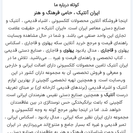
کوتاه درباره ما
ایران آنتیک ، حامی فرهنگ و هنر
اینجا فروشگاه آنلاین محصولات کلکسیونی ، اشیاء قدیمی ، آنتیک و
صنایع دستی معاصر ایران است. «ایران آنتیک» در حقیقت علامت
تجاری این واحد صنفی می باشد. و شما در حال مشاهده وبسایت
راهنمای قیمت و مرجع خرید آنلاین سکه پهلوی و قاجاری ، اسکناس
پهلوی و
قاجاری
، مدال یادبود
پهلوی
و قاجاری ، صنایع دستی قدیمی
، کتاب تخصصی و راهنمای قیمت و غیره ... می‌باشید. تلاش ما در
ایران آنتیک تامین
محصولات کلکسیونی
دارای اصالت ایرانی و خارجی
و معرفی و فروش تخصصی آن به مجموعه داران کشور در این
وب‌سایت است. و همچنین تهیه تخصصی گلچینی از بهترین لوازم
آنتیک و
اشیاء قدیمی
(برندهای قدیمی کارخانه ای) بر مبنای تعریف
درست
آنتیک
و همچنین
صنایع دستی
نفیس هنرمندان ایرانی است.
گلچینی که باعث برانگیختگی حس نوستالژی در بین علاقمندان
خواهد شد. اما در اینجا بطور مرجع گونه به وجه کلکسیونی و
مجموعه داری ایران نظیر سکه ایرانی ، مدال یادبود ، اسکناس ایرانی ،
تمبر قدیمی و غیره که بسیار جامع و متنوع‌اند می‌پردازیم. در ایران
آنتیک جهت شناساندن فرهنگ و هنر به علاقمندان صنایع دستی ،