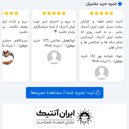
تجربه خرید مشتریان
آدینه تمام اعضا و کارکنان
با درود و احترام؛ تیم خوب
درود و ارادت ایران
سایت بسیار خوب ايران آنتیک
ایران آنتیک از شما سپاسگزارم.
وصف نگنجد... پیروز
بخیر... و به امید روزی که
پایدار باشید 💐
باشید
سایت ايران آنتیک، گریدکردن
ابوالفضل صالحی (۱۱۳ خرید
تمام سکه ها و اسکناس ها و
موفق)
–
۱ مرداد ۱۴۰۵
موفق)
–
۱ مرداد ۱۴۰۵
مدال های...
جواد خواجه پور (۱۸ خرید
موفق)
–
۹ مرداد ۱۴۰۵
ثبت تجربه شما | مشاهده تجربه‌ها