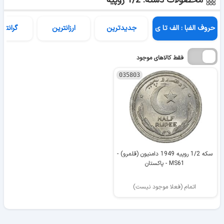
محصولات دسته: 1/2 روپیه
حروف الفبا : الف تا ی
جدیدترین
ارزانترین
گرانتری
فقط کالاهای موجود
035803
سکه 1/2 روپیه 1949 دامنیون (قلمرو) -
MS61 - پاکستان
اتمام (فعلا موجود نیست)