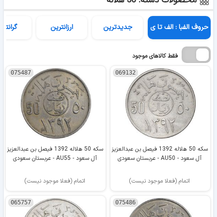
محصولات دسته: 50 هلاله
حروف الفبا : الف تا ی
جدیدترین
ارزانترین
گرانتری
فقط کالاهای موجود
075487
069132
سکه 50 هلاله 1392 فیصل بن عبدالعزیز
سکه 50 هلاله 1392 فیصل بن عبدالعزیز
آل سعود - AU50 - عربستان سعودی
آل سعود - AU55 - عربستان سعودی
اتمام (فعلا موجود نیست)
اتمام (فعلا موجود نیست)
065757
075486