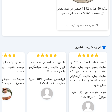
سکه 50 هلاله 1392 فیصل بن عبدالعزیز
آل سعود - MS63 - عربستان سعودی
اتمام (فعلا موجود نیست)
تجربه خرید مشتریان
آدینه تمام اعضا و کارکنان
با درود و احترام؛ تیم خوب
درود و ارادت ایران
سایت بسیار خوب ايران آنتیک
ایران آنتیک از شما سپاسگزارم.
وصف نگنجد... پیروز
بخیر... و به امید روزی که
پایدار باشید 💐
باشید
سایت ايران آنتیک، گریدکردن
ابوالفضل صالحی (۱۱۳ خرید
تمام سکه ها و اسکناس ها و
موفق)
–
۱ مرداد ۱۴۰۵
موفق)
–
۱ مرداد ۱۴۰۵
مدال های...
جواد خواجه پور (۱۸ خرید
موفق)
–
۹ مرداد ۱۴۰۵