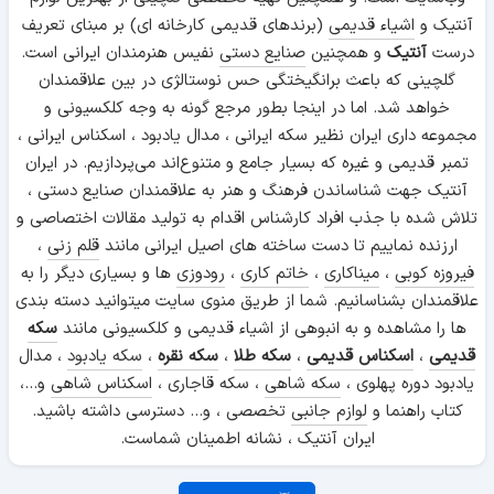
آنتیک و
اشیاء قدیمی
(برندهای قدیمی کارخانه ای) بر مبنای تعریف
درست
آنتیک
و همچنین
صنایع دستی
نفیس هنرمندان ایرانی است.
گلچینی که باعث برانگیختگی حس نوستالژی در بین علاقمندان
خواهد شد. اما در اینجا بطور مرجع گونه به وجه کلکسیونی و
مجموعه داری ایران نظیر سکه ایرانی ، مدال یادبود ، اسکناس ایرانی ،
تمبر قدیمی و غیره که بسیار جامع و متنوع‌اند می‌پردازیم. در ایران
آنتیک جهت شناساندن فرهنگ و هنر به علاقمندان صنایع دستی ،
تلاش شده با جذب افراد کارشناس اقدام به تولید مقالات اختصاصی و
ارزنده نماییم تا دست ساخته های اصیل ایرانی مانند
قلم زنی
،
فیروزه کوبی
،
میناکاری
،
خاتم کاری
،
رودوزی
ها و بسیاری دیگر را به
علاقمندان بشناسانیم. شما از طریق منوی سایت میتوانید دسته بندی
ها را مشاهده و به انبوهی از اشیاء قدیمی و کلکسیونی مانند
سکه
قدیمی
،
اسکناس قدیمی
،
سکه طلا
،
سکه نقره
،
سکه یادبود
، مدال
یادبود دوره پهلوی ،
سکه شاهی
، سکه قاجاری ،
اسکناس شاهی
و...،
کتاب راهنما و
لوازم جانبی
تخصصی ، و... دسترسی داشته باشید.
ایران آنتیک ، نشانه اطمینان شماست.