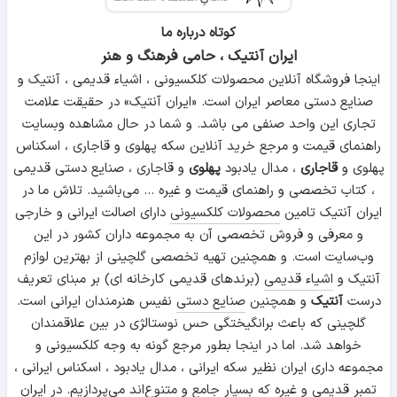
کوتاه درباره ما
ایران آنتیک ، حامی فرهنگ و هنر
اینجا فروشگاه آنلاین محصولات کلکسیونی ، اشیاء قدیمی ، آنتیک و
صنایع دستی معاصر ایران است. «ایران آنتیک» در حقیقت علامت
تجاری این واحد صنفی می باشد. و شما در حال مشاهده وبسایت
راهنمای قیمت و مرجع خرید آنلاین سکه پهلوی و قاجاری ، اسکناس
پهلوی و
قاجاری
، مدال یادبود
پهلوی
و قاجاری ، صنایع دستی قدیمی
، کتاب تخصصی و راهنمای قیمت و غیره ... می‌باشید. تلاش ما در
ایران آنتیک تامین
محصولات کلکسیونی
دارای اصالت ایرانی و خارجی
و معرفی و فروش تخصصی آن به مجموعه داران کشور در این
وب‌سایت است. و همچنین تهیه تخصصی گلچینی از بهترین لوازم
آنتیک و
اشیاء قدیمی
(برندهای قدیمی کارخانه ای) بر مبنای تعریف
درست
آنتیک
و همچنین
صنایع دستی
نفیس هنرمندان ایرانی است.
گلچینی که باعث برانگیختگی حس نوستالژی در بین علاقمندان
خواهد شد. اما در اینجا بطور مرجع گونه به وجه کلکسیونی و
مجموعه داری ایران نظیر سکه ایرانی ، مدال یادبود ، اسکناس ایرانی ،
تمبر قدیمی و غیره که بسیار جامع و متنوع‌اند می‌پردازیم. در ایران