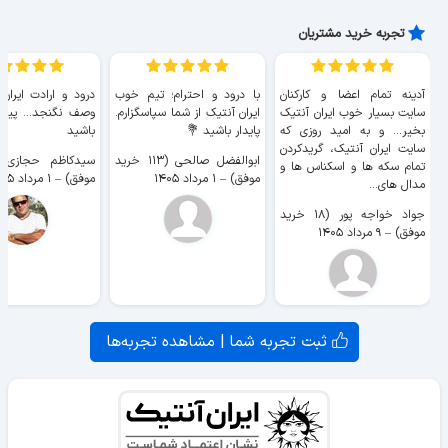
تجربه خرید مشتریان
آدینه تمام اعضا و کارکنان
با درود و احترام؛ تیم خوب
درود و ارادت ایران
سایت بسیار خوب ايران آنتیک
ایران آنتیک از شما سپاسگزارم.
وصف نگنجد... پیروز
بخیر... و به امید روزی که
پایدار باشید 💐
باشید
سایت ايران آنتیک، گریدکردن
ابوالفضل صالحی (۱۱۳ خرید
تمام سکه ها و اسکناس ها و
موفق)
–
۱ مرداد ۱۴۰۵
موفق)
–
۱ مرداد ۱۴۰۵
مدال های...
جواد خواجه پور (۱۸ خرید
موفق)
–
۹ مرداد ۱۴۰۵
ثبت تجربه شما | مشاهده تجربه‌ها