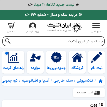
🔥
لیست جدید کالاها: ۱۲ مرداد
👉
💯
مزایده سکه و مدال - شماره ۱۹۷
👉
منوی اصلی
ورود | ثبت‌نام
سبد خرید
ثبت نام
فروشگاه
جدیدترین‌ها
مزایده
راهنمای قیمت
کلکسیونی
سکه خارجی
آسیا و اقیانوسیه
کره جنوبی
فیلتر جستجو
10 وون