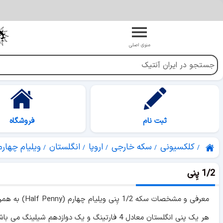
منوی اصلی
ثبت نام
فروشگاه
کلکسیونی
سکه خارجی
اروپا
انگلستان
ویلیام چهارم
1/2 پِنی
معرفی و مشخصات سکه 1/2 پِنی ویلیام چهارم (Half Penny) به همراه لیست جداول قیمت های کلکسیونی.
هر یک پنی انگلستان معادل 4 فارتینگ و یک دوازدهم شیلینگ می باشد. این سکه در 1 تیپ به شرح زیر به ضرب رسیده است :