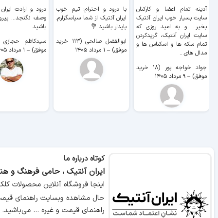
آدینه تمام اعضا و کارکنان
با درود و احترام؛ تیم خوب
درود و ارادت ایران
سایت بسیار خوب ايران آنتیک
ایران آنتیک از شما سپاسگزارم.
وصف نگنجد... پیروز
بخیر... و به امید روزی که
پایدار باشید 💐
باشید
سایت ايران آنتیک، گریدکردن
ابوالفضل صالحی (۱۱۳ خرید
تمام سکه ها و اسکناس ها و
موفق)
–
۱ مرداد ۱۴۰۵
موفق)
–
۱ مرداد ۱۴۰۵
مدال های...
جواد خواجه پور (۱۸ خرید
موفق)
–
۹ مرداد ۱۴۰۵
کوتاه درباره ما
ایران آنتیک ، حامی فرهنگ و هنر
اینجا فروشگاه آنلاین محصولات کلک
حال مشاهده وبسایت راهنمای قیمت 
راهنمای قیمت و غیره ... می‌باشید.