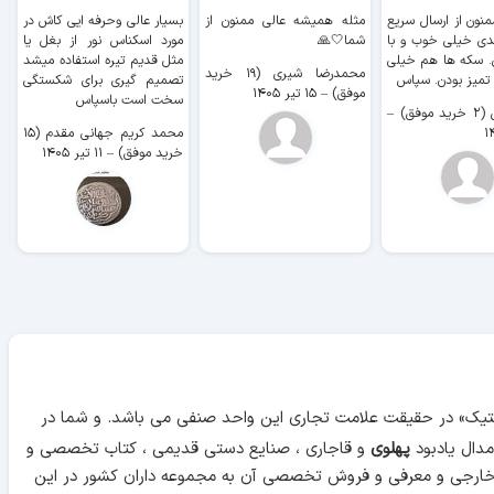
منون از ارسال سریع
مثله همیشه عالی ممنون از
بسیار عالی وحرفه ایی کاش در
ب
دی خیلی خوب و با
شما🤍🙏
مورد اسکناس نور از بغل یا
ر
. سکه ها هم خیلی
مثل قدیم تیره استفاده میشد
محمدرضا شیری (۱۹ خرید
۹ 
 تمیز بودن. سپاس
تصمیم گیری برای شکستگی
موفق)
–
۱۵ تیر ۱۴۰۵
سخت است باسپاس
وفق)
–
محمد کریم جهانی مقدم (۱۵
خرید موفق)
–
۱۱ تیر ۱۴۰۵
آنتیک» در حقیقت علامت تجاری این واحد صنفی می باشد. و شما در
دال یادبود
پهلوی
و قاجاری ، صنایع دستی قدیمی ، کتاب تخصصی و
 خارجی و معرفی و فروش تخصصی آن به مجموعه داران کشور در این