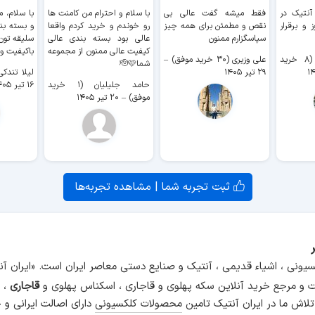
 آنتیک در
فقط میشه گفت عالی بی
با سلام و احترام من کامنت ها
با سلام، م
 و برقرار
نقص و مطمئن برای همه چیز
رو خوندم و خرید کردم واقعا
و بسته بن
سپاسگزارم ممنون
عالی بود بسته بندی عالی
سلیقه تون
کیفیت عالی ممنون از مجموعه
باکیفیت و
سیدکاظم حجازی (۸ خرید
علی وزیری (۳۰ خرید موفق)
–
شما🫡🩷
۲۹ تیر ۱۴۰۵
لیلا تندکی (۲ خرید م
حامد جلیلیان (۱ خرید
۱۶ تیر ۱۴۰۵
موفق)
–
۲۰ تیر ۱۴۰۵
ثبت تجربه شما | مشاهده تجربه‌ها
سیونی ، اشیاء قدیمی ، آنتیک و صنایع دستی معاصر ایران است. «ایران 
و مرجع خرید آنلاین سکه پهلوی و قاجاری ، اسکناس پهلوی و
قاجاری
، م
 تلاش ما در ایران آنتیک تامین
محصولات کلکسیونی
دارای اصالت ایرانی و