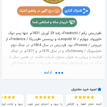
اشتراک گذاری
درج آگهی در پلتفرم آنتیک
خریدار سکه و اسکناس شما
«فردریش یکم / FriedrichI» زاده 29 آوریل 1831م. تنها پسر دوک
«لئوپولد چهارم / Leopold IV» و پرنسس «فردریکا / Frederica» از
«پروس / Prussia» بود. فردریش در سال 1864م. در جنگ دوم
«شلسویگ / Schleswig»، و در سال 1870م. و 1871م. در جنگ
فرانسه و پروس به عنوان ستوان شرکت داشت. در همین سال با
مرگ پدر وی فرمانروای آنهالت شد. فردریک از جمله شاهزادگانی
بود که در هنگام اعلام «ویلهلم یکم / Wilhelm I» به عنوان نخستین
ادامه
امپراتور آلمان در جلسه تالار آیینه ها واقع در کاخ ورسای حضور
داشت. او در 23 ژانویه 1904م. دچار سکته مغزی شد و روز بعد در
قلعه «بالنشتد / Ballenstedt» درگذشت. از آنجایی که پسر
تجربه خرید مشتریان
ارشدش لئوپولد قبل از او از بین رفته بود پسر دومش «فردریش
دوم / Friedrich II» جانشین وی شد.
آدینه تمام اعضا و کارکنان
با درود و احترام؛ تیم خوب
درود و ارادت ایران