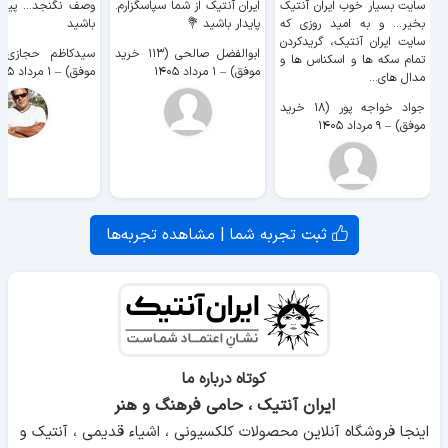
سایت بسیار خوب ايران آنتیک
ایران آنتیک از شما سپاسگزارم.
وصف نگنجد... پیروز
بخیر... و به امید روزی که
پایدار باشید 💐
باشید
سایت ايران آنتیک، گریدکردن
ابوالفضل صالحی (۱۱۳ خرید
تمام سکه ها و اسکناس ها و
موفق)
–
۱ مرداد ۱۴۰۵
موفق)
–
۱ مرداد ۱۴۰۵
مدال های...
جواد خواجه پور (۱۸ خرید
موفق)
–
۹ مرداد ۱۴۰۵
ثبت تجربه شما | مشاهده تجربه‌ها
کوتاه درباره ما
ایران آنتیک ، حامی فرهنگ و هنر
اینجا فروشگاه آنلاین محصولات کلکسیونی ، اشیاء قدیمی ، آنتیک و