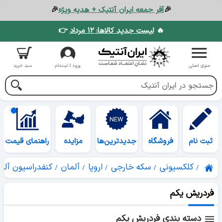
🎉
آفر جمعه ایران آنتیک + هدیه ویژه
🎉
🔥
لیست جدید کالاها: ۱۲ مرداد
👉
منوی اصلی
ورود | ثبت‌نام
سبد خرید
ثبت نام
فروشگاه
جدیدترین‌ها
مزایده
راهنمای قیمت
کلکسیونی
سکه خارجی
اروپا
آلمان
کنفدراسیون آلم
فردریش یکم
دسته بندی فردریش یکم