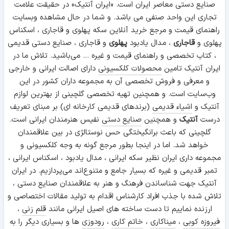
صنایع دستی معاصر ایران است. «ایران آنتیک» در حقیقت علامت
تجاری این واحد صنفی می باشد. و شما در حال مشاهده وبسایت
راهنمای قیمت و مرجع خرید آنلاین سکه پهلوی و قاجاری ، اسکناس
پهلوی و
قاجاری
، مدال یادبود
پهلوی
و قاجاری ، صنایع دستی قدیمی
فردریش یکم
، کتاب تخصصی و راهنمای قیمت و غیره ... می‌باشید. تلاش ما در
ایران آنتیک تامین
محصولات کلکسیونی
دارای اصالت ایرانی و خارجی
و معرفی و فروش تخصصی آن به مجموعه داران کشور در این
وب‌سایت است. و همچنین تهیه تخصصی گلچینی از بهترین لوازم
آنتیک و
اشیاء قدیمی
(برندهای قدیمی کارخانه ای) بر مبنای تعریف
درست
آنتیک
و همچنین
صنایع دستی
نفیس هنرمندان ایرانی است.
گلچینی که باعث برانگیختگی حس نوستالژی در بین علاقمندان
خواهد شد. اما در اینجا بطور مرجع گونه به وجه کلکسیونی و
مجموعه داری ایران نظیر سکه ایرانی ، مدال یادبود ، اسکناس ایرانی ،
تمبر قدیمی و غیره که بسیار جامع و متنوع‌اند می‌پردازیم. در ایران
آنتیک جهت شناساندن فرهنگ و هنر به علاقمندان صنایع دستی ،
تلاش شده با جذب افراد کارشناس اقدام به تولید مقالات اختصاصی و
ارزنده نماییم تا دست ساخته های اصیل ایرانی مانند
قلم زنی
،
فیروزه کوبی
،
میناکاری
،
خاتم کاری
،
رودوزی
ها و بسیاری دیگر را به