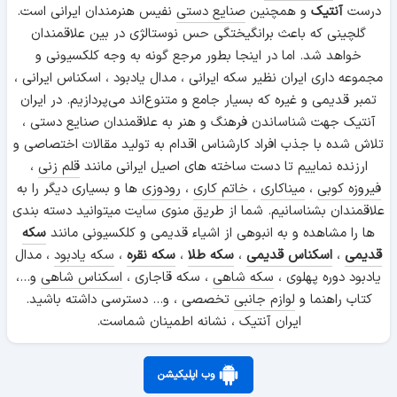
درست
آنتیک
و همچنین
صنایع دستی
نفیس هنرمندان ایرانی است.
گلچینی که باعث برانگیختگی حس نوستالژی در بین علاقمندان
خواهد شد. اما در اینجا بطور مرجع گونه به وجه کلکسیونی و
مجموعه داری ایران نظیر سکه ایرانی ، مدال یادبود ، اسکناس ایرانی ،
تمبر قدیمی و غیره که بسیار جامع و متنوع‌اند می‌پردازیم. در ایران
آنتیک جهت شناساندن فرهنگ و هنر به علاقمندان صنایع دستی ،
تلاش شده با جذب افراد کارشناس اقدام به تولید مقالات اختصاصی و
ارزنده نماییم تا دست ساخته های اصیل ایرانی مانند
قلم زنی
،
فیروزه کوبی
،
میناکاری
،
خاتم کاری
،
رودوزی
ها و بسیاری دیگر را به
علاقمندان بشناسانیم. شما از طریق منوی سایت میتوانید دسته بندی
ها را مشاهده و به انبوهی از اشیاء قدیمی و کلکسیونی مانند
سکه
قدیمی
،
اسکناس قدیمی
،
سکه طلا
،
سکه نقره
،
سکه یادبود
، مدال
یادبود دوره پهلوی ،
سکه شاهی
، سکه قاجاری ،
اسکناس شاهی
و...،
کتاب راهنما و
لوازم جانبی
تخصصی ، و... دسترسی داشته باشید.
ایران آنتیک ، نشانه اطمینان شماست.
وب اپلیکیشن