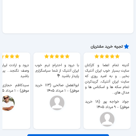
تجربه خرید مشتریان
آدینه تمام اعضا و کارکنان
با درود و احترام؛ تیم خوب
درود و ارادت ایران
سایت بسیار خوب ايران آنتیک
ایران آنتیک از شما سپاسگزارم.
وصف نگنجد... پیروز
بخیر... و به امید روزی که
پایدار باشید 💐
باشید
سایت ايران آنتیک، گریدکردن
ابوالفضل صالحی (۱۱۳ خرید
تمام سکه ها و اسکناس ها و
موفق)
–
۱ مرداد ۱۴۰۵
موفق)
–
۱ مرداد ۱۴۰۵
مدال های...
جواد خواجه پور (۱۸ خرید
موفق)
–
۹ مرداد ۱۴۰۵