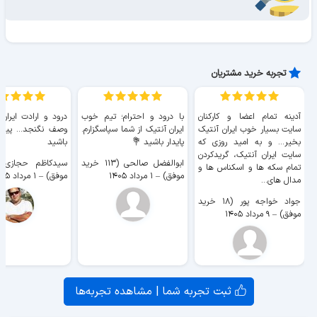
تجربه خرید مشتریان
آدینه تمام اعضا و کارکنان
با درود و احترام؛ تیم خوب
درود و ارادت ایران
سایت بسیار خوب ايران آنتیک
ایران آنتیک از شما سپاسگزارم.
وصف نگنجد... پیروز
بخیر... و به امید روزی که
پایدار باشید 💐
باشید
سایت ايران آنتیک، گریدکردن
ابوالفضل صالحی (۱۱۳ خرید
تمام سکه ها و اسکناس ها و
موفق)
–
۱ مرداد ۱۴۰۵
موفق)
–
۱ مرداد ۱۴۰۵
مدال های...
جواد خواجه پور (۱۸ خرید
موفق)
–
۹ مرداد ۱۴۰۵
ثبت تجربه شما | مشاهده تجربه‌ها