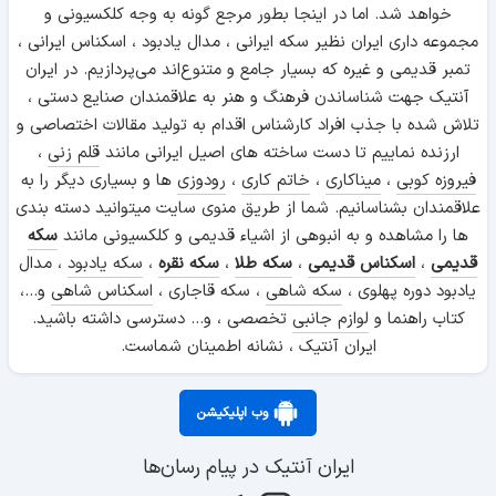
خواهد شد. اما در اینجا بطور مرجع گونه به وجه کلکسیونی و
مجموعه داری ایران نظیر سکه ایرانی ، مدال یادبود ، اسکناس ایرانی ،
تمبر قدیمی و غیره که بسیار جامع و متنوع‌اند می‌پردازیم. در ایران
آنتیک جهت شناساندن فرهنگ و هنر به علاقمندان صنایع دستی ،
تلاش شده با جذب افراد کارشناس اقدام به تولید مقالات اختصاصی و
ارزنده نماییم تا دست ساخته های اصیل ایرانی مانند
قلم زنی
،
فیروزه کوبی
،
میناکاری
،
خاتم کاری
،
رودوزی
ها و بسیاری دیگر را به
علاقمندان بشناسانیم. شما از طریق منوی سایت میتوانید دسته بندی
ها را مشاهده و به انبوهی از اشیاء قدیمی و کلکسیونی مانند
سکه
قدیمی
،
اسکناس قدیمی
،
سکه طلا
،
سکه نقره
،
سکه یادبود
، مدال
یادبود دوره پهلوی ،
سکه شاهی
، سکه قاجاری ،
اسکناس شاهی
و...،
کتاب راهنما و
لوازم جانبی
تخصصی ، و... دسترسی داشته باشید.
ایران آنتیک ، نشانه اطمینان شماست.
وب اپلیکیشن
ایران آنتیک در پیام رسان‌ها