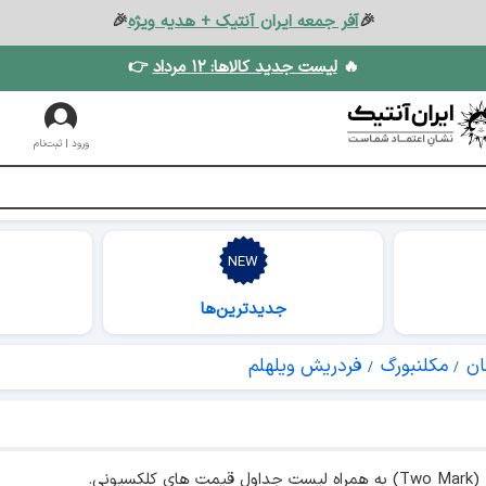
🎉
آفر جمعه ایران آنتیک + هدیه ویژه
🎉
🔥
لیست جدید کالاها: ۱۲ مرداد
👉
ورود | ثبت‌نام
جدیدترین‌ها
ان
مکلنبورگ
فردریش ویلهلم