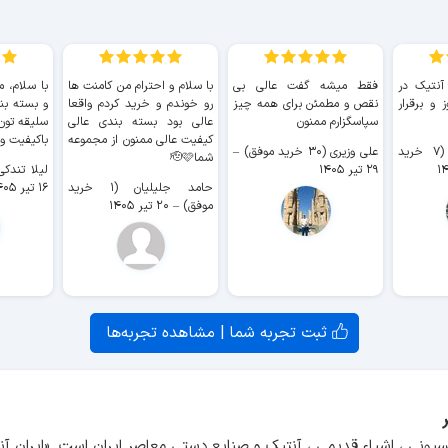
 آنتیک در
فقط میشه گفت عالی بی
با سلام و احترام من کامنت ها
با سلام، م
 و برقرار
نقص و مطمئن برای همه چیز
رو خوندم و خرید کردم واقعا
و بسته بن
سپاسگزارم ممنون
عالی بود بسته بندی عالی
سلیقه تون
کیفیت عالی ممنون از مجموعه
باکیفیت و
سیدکاظم حجازی (۷ خرید
علی وزیری (۳۰ خرید موفق)
–
شما🫡🩷
۲۹ تیر ۱۴۰۵
لیلا تندکی (۲ خرید م
حامد جلیلیان (۱ خرید
۱۶ تیر ۱۴۰۵
موفق)
–
۲۰ تیر ۱۴۰۵
ثبت تجربه شما | مشاهده تجربه‌ها
سیونی ، اشیاء قدیمی ، آنتیک و صنایع دستی معاصر ایران است. «ایران 