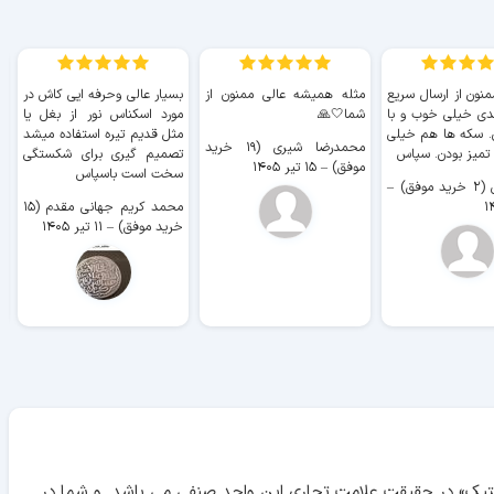
منون از ارسال سریع
مثله همیشه عالی ممنون از
بسیار عالی وحرفه ایی کاش در
ب
دی خیلی خوب و با
شما🤍🙏
مورد اسکناس نور از بغل یا
ر
. سکه ها هم خیلی
مثل قدیم تیره استفاده میشد
محمدرضا شیری (۱۹ خرید
۹ 
 تمیز بودن. سپاس
تصمیم گیری برای شکستگی
موفق)
–
۱۵ تیر ۱۴۰۵
سخت است باسپاس
وفق)
–
محمد کریم جهانی مقدم (۱۵
خرید موفق)
–
۱۱ تیر ۱۴۰۵
آنتیک» در حقیقت علامت تجاری این واحد صنفی می باشد. و شما در