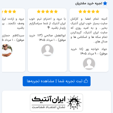
تجربه خرید مشتریان
آدینه تمام اعضا و کارکنان
با درود و احترام؛ تیم خوب
درود و ارادت ایران
سایت بسیار خوب ايران آنتیک
ایران آنتیک از شما سپاسگزارم.
وصف نگنجد... پیروز
بخیر... و به امید روزی که
پایدار باشید 💐
باشید
سایت ايران آنتیک، گریدکردن
ابوالفضل صالحی (۱۱۳ خرید
تمام سکه ها و اسکناس ها و
موفق)
–
۱ مرداد ۱۴۰۵
موفق)
–
۱ مرداد ۱۴۰۵
مدال های...
جواد خواجه پور (۱۸ خرید
موفق)
–
۹ مرداد ۱۴۰۵
ثبت تجربه شما | مشاهده تجربه‌ها