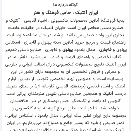
کوتاه درباره ما
ایران آنتیک ، حامی فرهنگ و هنر
اینجا فروشگاه آنلاین محصولات کلکسیونی ، اشیاء قدیمی ، آنتیک و
صنایع دستی معاصر ایران است. «ایران آنتیک» در حقیقت علامت
تجاری این واحد صنفی می باشد. و شما در حال مشاهده وبسایت
راهنمای قیمت و مرجع خرید آنلاین سکه پهلوی و قاجاری ، اسکناس
پهلوی و
قاجاری
، مدال یادبود
پهلوی
و قاجاری ، صنایع دستی قدیمی
، کتاب تخصصی و راهنمای قیمت و غیره ... می‌باشید. تلاش ما در
ایران آنتیک تامین
محصولات کلکسیونی
دارای اصالت ایرانی و خارجی
و معرفی و فروش تخصصی آن به مجموعه داران کشور در این
وب‌سایت است. و همچنین تهیه تخصصی گلچینی از بهترین لوازم
آنتیک و
اشیاء قدیمی
(برندهای قدیمی کارخانه ای) بر مبنای تعریف
درست
آنتیک
و همچنین
صنایع دستی
نفیس هنرمندان ایرانی است.
گلچینی که باعث برانگیختگی حس نوستالژی در بین علاقمندان
خواهد شد. اما در اینجا بطور مرجع گونه به وجه کلکسیونی و
مجموعه داری ایران نظیر سکه ایرانی ، مدال یادبود ، اسکناس ایرانی ،
تمبر قدیمی و غیره که بسیار جامع و متنوع‌اند می‌پردازیم. در ایران
آنتیک جهت شناساندن فرهنگ و هنر به علاقمندان صنایع دستی ،