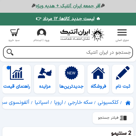
🎉
آفر جمعه ایران آنتیک + هدیه ویژه
🎉
🔥
لیست جدید کالاها: ۱۲ مرداد
👉
منوی اصلی
ورود | ثبت‌نام
سبد خرید
ثبت نام
فروشگاه
جدیدترین‌ها
مزایده
راهنمای قیمت
کلکسیونی
سکه خارجی
اروپا
اسپانیا
آلفونسوی سیز
فیلتر جستجو
2 سنتیمو