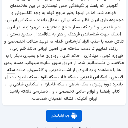
گلچینی که باعث برانگیختگی حس نوستالژی در بین علاقمندان
خواهد شد. اما در اینجا بطور مرجع گونه به وجه کلکسیونی و
مجموعه داری ایران نظیر سکه ایرانی ، مدال یادبود ، اسکناس ایرانی ،
تمبر قدیمی و غیره که بسیار جامع و متنوع‌اند می‌پردازیم. در ایران
آنتیک جهت شناساندن فرهنگ و هنر به علاقمندان صنایع دستی ،
تلاش شده با جذب افراد کارشناس اقدام به تولید مقالات اختصاصی و
ارزنده نماییم تا دست ساخته های اصیل ایرانی مانند
قلم زنی
،
فیروزه کوبی
،
میناکاری
،
خاتم کاری
،
رودوزی
ها و بسیاری دیگر را به
علاقمندان بشناسانیم. شما از طریق منوی سایت میتوانید دسته بندی
ها را مشاهده و به انبوهی از اشیاء قدیمی و کلکسیونی مانند
سکه
قدیمی
،
اسکناس قدیمی
،
سکه طلا
،
سکه نقره
،
سکه یادبود
، مدال
یادبود دوره پهلوی ،
سکه شاهی
، سکه قاجاری ،
اسکناس شاهی
و...،
کتاب راهنما و
لوازم جانبی
تخصصی ، و... دسترسی داشته باشید.
ایران آنتیک ، نشانه اطمینان شماست.
وب اپلیکیشن