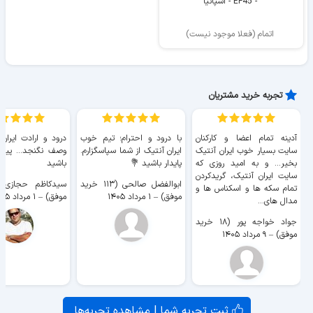
- EF45 - اسپانیا
اتمام (فعلا موجود نیست)
تجربه خرید مشتریان
آدینه تمام اعضا و کارکنان
با درود و احترام؛ تیم خوب
درود و ارادت ایران
سایت بسیار خوب ايران آنتیک
ایران آنتیک از شما سپاسگزارم.
وصف نگنجد... پیروز
بخیر... و به امید روزی که
پایدار باشید 💐
باشید
سایت ايران آنتیک، گریدکردن
ابوالفضل صالحی (۱۱۳ خرید
تمام سکه ها و اسکناس ها و
موفق)
–
۱ مرداد ۱۴۰۵
موفق)
–
۱ مرداد ۱۴۰۵
مدال های...
جواد خواجه پور (۱۸ خرید
موفق)
–
۹ مرداد ۱۴۰۵
ثبت تجربه شما | مشاهده تجربه‌ها