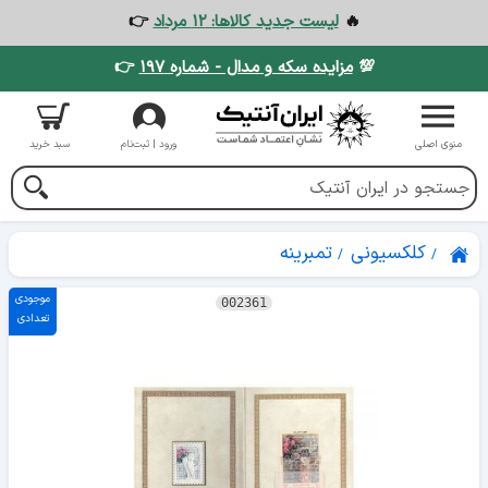
🔥
لیست جدید کالاها: ۱۲ مرداد
👉
💯
مزایده سکه و مدال - شماره ۱۹۷
👉
منوی اصلی
ورود | ثبت‌نام
سبد خرید
کلکسیونی
تمبرینه
موجودی
002361
تعدادی