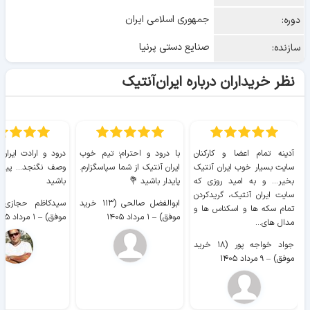
جمهوری اسلامی ایران
دوره:
صنایع دستی پرنیا
سازنده:
نظر خریداران درباره ایران‌آنتیک
آدینه تمام اعضا و کارکنان
با درود و احترام؛ تیم خوب
درود و ارادت ایران
سایت بسیار خوب ايران آنتیک
ایران آنتیک از شما سپاسگزارم.
وصف نگنجد... پیروز
بخیر... و به امید روزی که
پایدار باشید 💐
باشید
سایت ايران آنتیک، گریدکردن
ابوالفضل صالحی (۱۱۳ خرید
تمام سکه ها و اسکناس ها و
موفق)
–
۱ مرداد ۱۴۰۵
موفق)
–
۱ مرداد ۱۴۰۵
مدال های...
جواد خواجه پور (۱۸ خرید
موفق)
–
۹ مرداد ۱۴۰۵