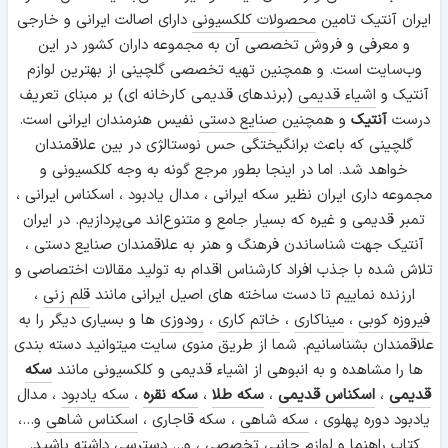
ایران آنتیک تامین
محصولات کلکسیونی
دارای اصالت ایرانی و خارجی
و معرفی و فروش تخصصی آن به مجموعه داران کشور در این
وب‌سایت است. و همچنین تهیه تخصصی گلچینی از بهترین لوازم
آنتیک و
اشیاء قدیمی
(برندهای قدیمی کارخانه ای) بر مبنای تعریف
درست
آنتیک
و همچنین
صنایع دستی
نفیس هنرمندان ایرانی است.
گلچینی که باعث برانگیختگی حس نوستالژی در بین علاقمندان
خواهد شد. اما در اینجا بطور مرجع گونه به وجه کلکسیونی و
مجموعه داری ایران نظیر سکه ایرانی ، مدال یادبود ، اسکناس ایرانی ،
تمبر قدیمی و غیره که بسیار جامع و متنوع‌اند می‌پردازیم. در ایران
آنتیک جهت شناساندن فرهنگ و هنر به علاقمندان صنایع دستی ،
تلاش شده با جذب افراد کارشناس اقدام به تولید مقالات اختصاصی و
ارزنده نماییم تا دست ساخته های اصیل ایرانی مانند
قلم زنی
،
فیروزه کوبی
،
میناکاری
،
خاتم کاری
،
رودوزی
ها و بسیاری دیگر را به
علاقمندان بشناسانیم. شما از طریق منوی سایت میتوانید دسته بندی
ها را مشاهده و به انبوهی از اشیاء قدیمی و کلکسیونی مانند
سکه
قدیمی
،
اسکناس قدیمی
،
سکه طلا
،
سکه نقره
،
سکه یادبود
، مدال
یادبود دوره پهلوی ،
سکه شاهی
، سکه قاجاری ،
اسکناس شاهی
و...،
کتاب راهنما و
لوازم جانبی
تخصصی ، و... دسترسی داشته باشید.