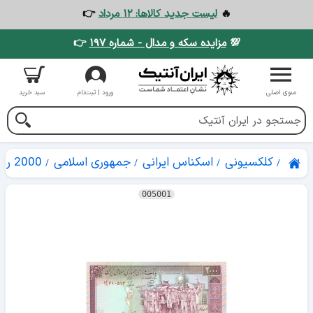
🔥
لیست جدید کالاها: ۱۲ مرداد
👉
💯
مزایده سکه و مدال - شماره ۱۹۷
👉
منوی اصلی
ورود | ثبت‌نام
سبد خرید
کلکسیونی
اسکناس ایرانی
جمهوری اسلامی
2000 ریال
005001