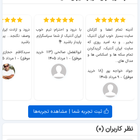
آدینه تمام اعضا و کارکنان
با درود و احترام؛ تیم خوب
درود و ارادت ایران
سایت بسیار خوب ايران آنتیک
ایران آنتیک از شما سپاسگزارم.
وصف نگنجد... پیروز
بخیر... و به امید روزی که
پایدار باشید 💐
باشید
سایت ايران آنتیک، گریدکردن
ابوالفضل صالحی (۱۱۳ خرید
تمام سکه ها و اسکناس ها و
موفق)
–
۱ مرداد ۱۴۰۵
موفق)
–
۱ مرداد ۱۴۰۵
مدال های...
جواد خواجه پور (۱۸ خرید
موفق)
–
۹ مرداد ۱۴۰۵
ثبت تجربه شما | مشاهده تجربه‌ها
نظر کاربران (۰)