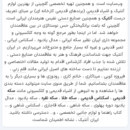
وب‌سایت است. و همچنین تهیه تخصصی گلچینی از بهترین لوازم
آنتیک و
اشیاء قدیمی
(برندهای قدیمی کارخانه ای) بر مبنای تعریف
درست
آنتیک
و همچنین
صنایع دستی
نفیس هنرمندان ایرانی است.
گلچینی که باعث برانگیختگی حس نوستالژی در بین علاقمندان
خواهد شد. اما در اینجا بطور مرجع گونه به وجه کلکسیونی و
مجموعه داری ایران نظیر سکه ایرانی ، مدال یادبود ، اسکناس ایرانی ،
تمبر قدیمی و غیره که بسیار جامع و متنوع‌اند می‌پردازیم. در ایران
آنتیک جهت شناساندن فرهنگ و هنر به علاقمندان صنایع دستی ،
تلاش شده با جذب افراد کارشناس اقدام به تولید مقالات اختصاصی و
ارزنده نماییم تا دست ساخته های اصیل ایرانی مانند
قلم زنی
،
فیروزه کوبی
،
میناکاری
،
خاتم کاری
،
رودوزی
ها و بسیاری دیگر را به
علاقمندان بشناسانیم. شما از طریق منوی سایت میتوانید دسته بندی
ها را مشاهده و به انبوهی از اشیاء قدیمی و کلکسیونی مانند
سکه
قدیمی
،
اسکناس قدیمی
،
سکه طلا
،
سکه نقره
،
سکه یادبود
، مدال
یادبود دوره پهلوی ،
سکه شاهی
، سکه قاجاری ،
اسکناس شاهی
و...،
کتاب راهنما و
لوازم جانبی
تخصصی ، و... دسترسی داشته باشید.
ایران آنتیک ، نشانه اطمینان شماست.