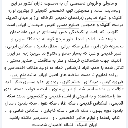
و معرفی و فروش تخصصی آن به مجموعه داران کشور در این
وب‌سایت است. و همچنین تهیه تخصصی گلچینی از بهترین لوازم
آنتیک و
اشیاء قدیمی
(برندهای قدیمی کارخانه ای) بر مبنای تعریف
درست
آنتیک
و همچنین
صنایع دستی
نفیس هنرمندان ایرانی است.
گلچینی که باعث برانگیختگی حس نوستالژی در بین علاقمندان
خواهد شد. اما در اینجا بطور مرجع گونه به وجه کلکسیونی و
مجموعه داری ایران نظیر سکه ایرانی ، مدال یادبود ، اسکناس ایرانی ،
تمبر قدیمی و غیره که بسیار جامع و متنوع‌اند می‌پردازیم. در ایران
آنتیک جهت شناساندن فرهنگ و هنر به علاقمندان صنایع دستی ،
تلاش شده با جذب افراد کارشناس اقدام به تولید مقالات اختصاصی و
ارزنده نماییم تا دست ساخته های اصیل ایرانی مانند
قلم زنی
،
فیروزه کوبی
،
میناکاری
،
خاتم کاری
،
رودوزی
ها و بسیاری دیگر را به
علاقمندان بشناسانیم. شما از طریق منوی سایت میتوانید دسته بندی
ها را مشاهده و به انبوهی از اشیاء قدیمی و کلکسیونی مانند
سکه
قدیمی
،
اسکناس قدیمی
،
سکه طلا
،
سکه نقره
،
سکه یادبود
، مدال
یادبود دوره پهلوی ،
سکه شاهی
، سکه قاجاری ،
اسکناس شاهی
و...،
کتاب راهنما و
لوازم جانبی
تخصصی ، و... دسترسی داشته باشید.
ایران آنتیک ، نشانه اطمینان شماست.