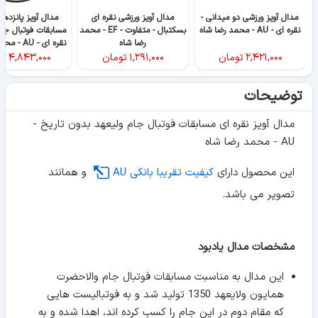
مدال آویز ورزشی دو میدانی -
مدال آویز ورزشی نقره ای
مدال آویز پانزدهم
نقره ای - AU - محمد رضا شاه
بسکتبال - متفاوت - EF - محمد
مسابقات فوتبال جوان
رضا شاه
نقره ای - AU - محمد رضا شاه
۲,۴۲۱,۰۰۰
تومان
۱,۲۹۱,۰۰۰
تومان
۴,۸۴۳,۰۰۰
تو
توضیحات
مدال آویز نقره ای مسابقات فوتبال جام ولیعهد بدون تاریخ -
AU - محمد رضا شاه
این محصول دارای
کیفیت تقریبا بانکی AU
و همانند
تصویر می باشد.
مشخصات مدال یادبود
این مدال به مناسبت مسابقات فوتبال جام والاحضرت
همایون ولایعهد 1350 تولید شد و به فوتبالیست هایی
که مقام دوم در این جام را کسب کرده اند، اهدا شده و به