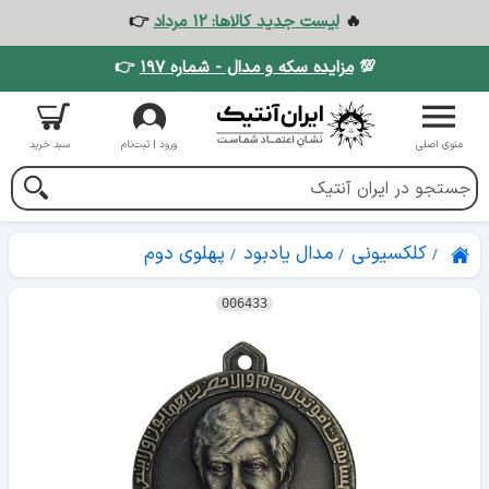
🔥
لیست جدید کالاها: ۱۲ مرداد
👉
💯
مزایده سکه و مدال - شماره ۱۹۷
👉
منوی اصلی
ورود | ثبت‌نام
سبد خرید
کلکسیونی
مدال یادبود
پهلوی دوم
006433