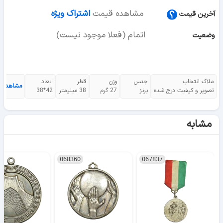
مشاهده قیمت
اشتراک ویژه
آخرین قیمت
اتمام (فعلا موجود نیست)
وضعیت
ملاک انتخاب
جنس
وزن
قطر
ابعاد
مشاهده 
تصویر و کیفیت درج شده
برنز
27 گرم
38 میلیمتر
42*38
مشابه
068360
067837