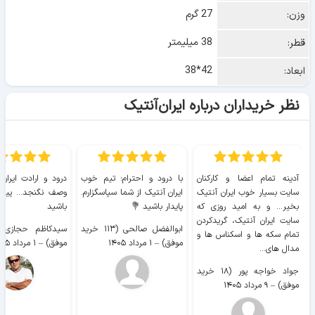
27 گرم
وزن:
38 میلیمتر
قطر:
42*38
ابعاد:
نظر خریداران درباره ایران‌آنتیک
آدینه تمام اعضا و کارکنان
با درود و احترام؛ تیم خوب
درود و ارادت ایران
سایت بسیار خوب ايران آنتیک
ایران آنتیک از شما سپاسگزارم.
وصف نگنجد... پیروز
بخیر... و به امید روزی که
پایدار باشید 💐
باشید
سایت ايران آنتیک، گریدکردن
ابوالفضل صالحی (۱۱۳ خرید
تمام سکه ها و اسکناس ها و
موفق)
–
۱ مرداد ۱۴۰۵
موفق)
–
۱ مرداد ۱۴۰۵
مدال های...
جواد خواجه پور (۱۸ خرید
موفق)
–
۹ مرداد ۱۴۰۵